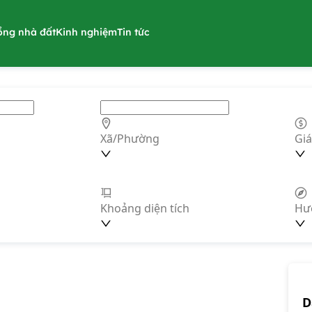
ồng nhà đất
Kinh nghiệm
Tin tức
Xã/Phường
Giá
Khoảng diện tích
Hư
D