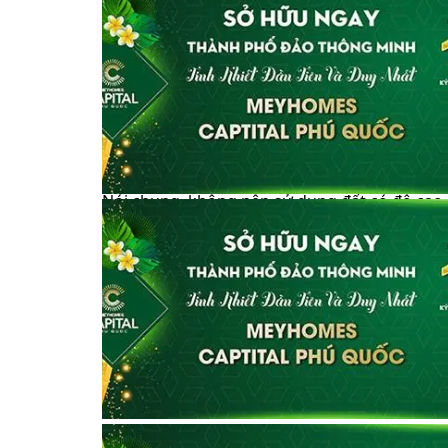
Ngoài ra, khi xây dựng một tòa nhà mới, nếu m
tâm đường, điều này làm giảm diện tích hiệu 
Vì vậy, thông thường mảnh đất bạn mua phải 
Mặc dù không có vấn đề gì với đất có đường t
tốt, nhưng chúng tôi khuyên bạn không nên 
Đất có độ cao chênh lệch lớn so với mặt đư
Nói chung, không nên sử dụng đất có độ cao c
chi phí xây dựng công trình và chi phí phát tr
Nếu khoảng 1 mét thì không có vấn đề gì, như
cao vượt quá 2 mét .
Nếu có sự chênh lệch lớn về chiều cao, việc 
đổi, điều này không chỉ làm tăng chi phí mà c
Mặc dù có những trường hợp chênh lệch nhỏ về
phòng chống thiên tai, nhưng hãy cẩn thận kh
Địa hình cực kỳ bất thường