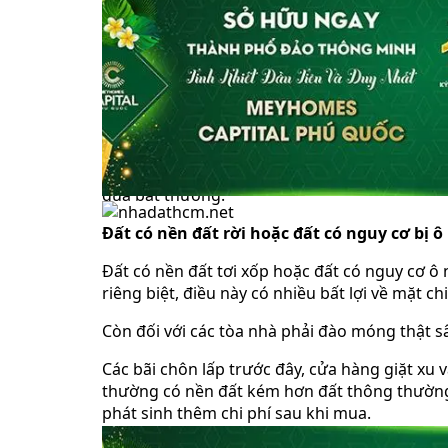
Đất không có giá trị tài sản cao nên đất đượ
vực.
Tuy nhiên, chúng tôi không khuyến nghị loại
việc xây dựng, ngay cả khi nó rẻ . Đất không 
dựng cao hơn và giá trị tài sản thấp hơn.
Không có vấn đề gì nếu đất có một số biến 
quá bất thường.
Đất có nền đất rời hoặc đất có nguy cơ bị 
Đất có nền đất tơi xốp hoặc đất có nguy cơ ô 
riêng biệt, điều này có nhiều bất lợi về mặt 
Còn đối với các tòa nhà phải đào móng thật sâ
Các bãi chôn lấp trước đây, cửa hàng giặt xu
thường có nền đất kém hơn đất thông thường
phát sinh thêm chi phí sau khi mua.