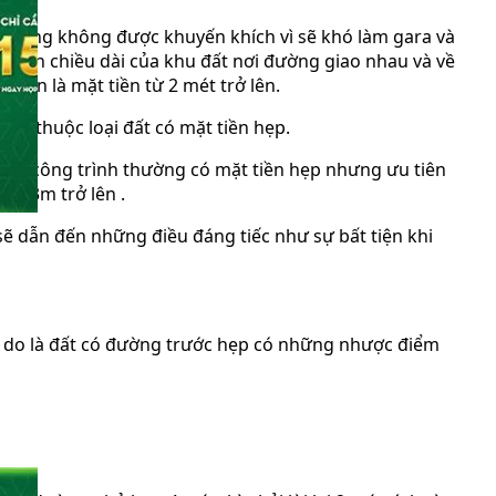
) thường không được khuyến khích vì sẽ khó làm gara và
 cập đến chiều dài của khu đất nơi đường giao nhau và về
miễn là mặt tiền từ 2 mét trở lên.
thì thuộc loại đất có mặt tiền hẹp.
i vào công trình thường có mặt tiền hẹp nhưng ưu tiên
t là 3m trở lên .
ì sẽ dẫn đến những điều đáng tiếc như sự bất tiện khi
Lý do là đất có đường trước hẹp có những nhược điểm