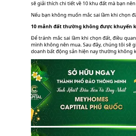
sẽ giải thích chi tiết về 10 khu đất mà bạn nê
Nếu bạn không muốn mắc sai lầm khi chọn đấ
10 mảnh đất thường không được khuyến 
Để tránh mắc sai lầm khi chọn đất, điều qua
mình không nên mua. Sau đây, chúng tôi sẽ gi
doanh bất động sản hiện nay thường không k
Đất có mặt tiền hẹp
Đất có đường mặt tiền hẹp
Đất có độ cao chênh lệch lớn so với mặt
Địa hình cực kỳ bất thường
Đất có nền đất rời hoặc đất có nguy cơ b
Đất có nguy cơ thiên tai cao
Đất trong khu vực kiểm soát đô thị hóa
Đất dưới đường dây cao thế
Đất dọc theo đường cao tốc hoặc đường
Đất có điều kiện sống kém
Đất có mặt tiền hẹp