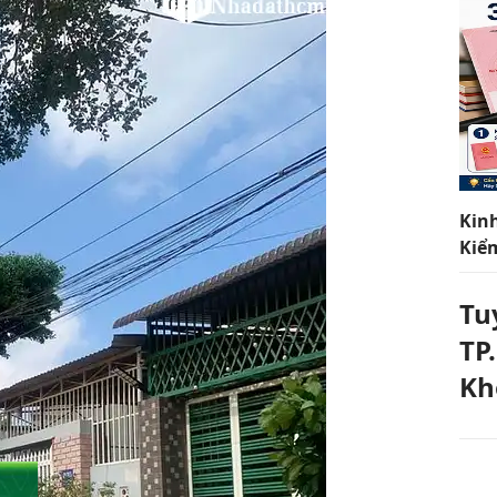
Kin
Kiể
Tu
TP
Kh