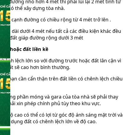
ặt đường nhỏ hơn 4 mét thì phải lùi lại 2 mét tính từ
quả có thể xây dựng tòa nhà.
nằm cạnh đường có chiều rộng từ 4 mét trở lên .
rước dài dưới 4 mét nếu tất cả các điều kiện khác đều
mua đất giáp đường rộng dưới 3 mét
ờng hoặc đất liền kề
hênh lệch lớn so với đường trước hoặc đất lân cận vì
iển đất sẽ cao hơn bình thường.
ng bạn cần cẩn thận trên đất liền có chênh lệch chiều
xây dựng phần móng và gara của tòa nhà sẽ phải thay
òn phải xin phép chính phủ tùy theo khu vực.
 độ cao có thể có lợi từ góc độ ánh sáng mặt trời và
i sử dụng đất có chênh lệch lớn về độ cao.