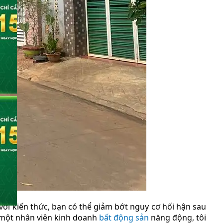
 với kiến ​​thức, bạn có thể giảm bớt nguy cơ hối hận sau
là một nhân viên kinh doanh
bất động sản
năng động, tôi