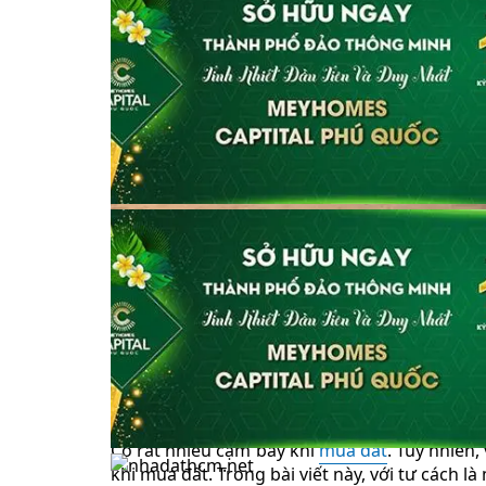
Có rất nhiều cạm bẫy khi
mua đất
. Tuy nhiên,
khi mua đất. Trong bài viết này, với tư cách 