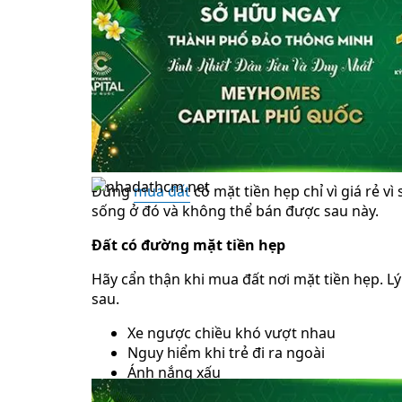
Đất có mặt tiền hẹp (sau đây gọi là mặt tiền
giá trị tài sản sẽ giảm . Mặt tiền tiếp cận đề
mặt pháp lý, có thể xây dựng một tòa nhà mới 
Tuy nhiên, theo hướng dẫn, nếu nhỏ hơn 2,5m 
Đất là phần mở rộng của khu đất có lối đi dà
đất có mặt tiền ít nhất từ ​​2,5m trở lên, tốt nhấ
Đừng
mua đất
có mặt tiền hẹp chỉ vì giá rẻ v
sống ở đó và không thể bán được sau này.
Đất có đường mặt tiền hẹp
Hãy cẩn thận khi mua đất nơi mặt tiền hẹp. 
sau.
Xe ngược chiều khó vượt nhau
Nguy hiểm khi trẻ đi ra ngoài
Ánh nắng xấu