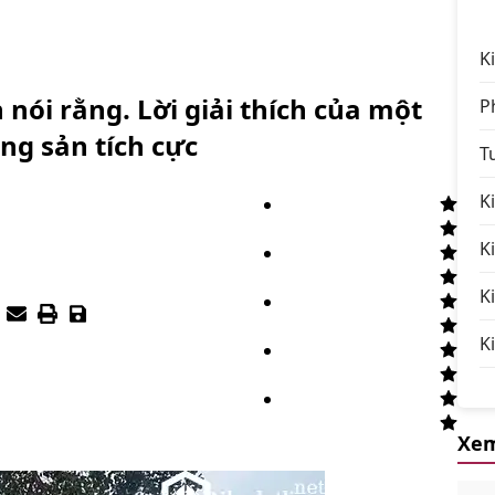
K
ói rằng. Lời giải thích của một
P
ng sản tích cực
T
K
K
K
:
K
Xem