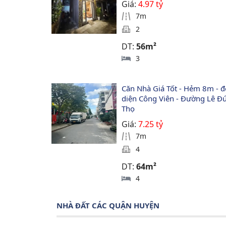
Giá:
4.97 tỷ
7m
2
DT:
56m²
3
Căn Nhà Giá Tốt - Hẻm 8m - đ
diện Công Viên - Đường Lê Đứ
Thọ
Giá:
7.25 tỷ
7m
4
DT:
64m²
4
NHÀ ĐẤT CÁC QUẬN HUYỆN