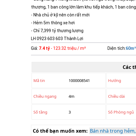
thượng, 1 ban công lớn làm khu tiếp khách, 1 ban công n
- Nhà chủ ở kỹ nên còn rất mới
- Hẻm 5m thông xe hơi
- Chỉ 7,399 tỷ thương lượng
LH 0923 603 603 Thành Lợi
Giá
:
7.4 tỷ
- 123.32 triệu / m²
Diện tích
:
60
m²
Các t
Mã tin
1000008541
Hướng
Chiều ngang
4m
Chiều dài
Số tầng
3
Số Phòng ngủ
Có thể bạn muốn xem:
Bán nhà trong hẻm,