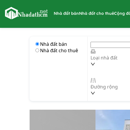
nhadathcm.net
Nhà đất bán
Nhà đất cho thuê
Cộng đ
Nhà đất bán
Nhà đất cho thuê
Loại nhà đất
Đường rộng