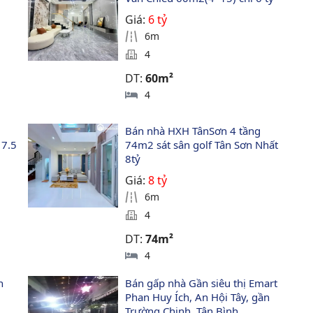
Giá:
6 tỷ
6m
4
DT:
60m²
4
Bán nhà HXH TânSơn 4 tầng 
7.5 
74m2 sát sân golf Tân Sơn Nhất 
8tỷ
Giá:
8 tỷ
6m
4
DT:
74m²
4
n 
Bán gấp nhà Gần siêu thị Emart 
Phan Huy Ích, An Hội Tây, gần 
Trường Chinh, Tân Bình