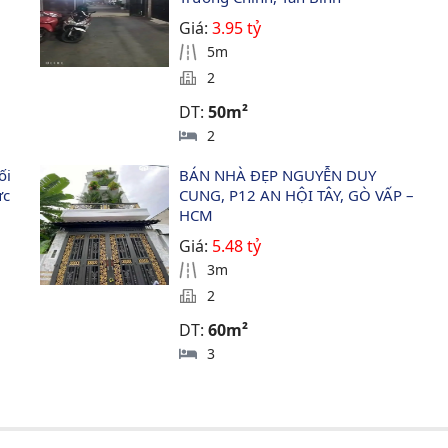
Giá:
3.95 tỷ
5m
2
DT:
50m²
2
ối 
BÁN NHÀ ĐẸP NGUYỄN DUY 
c 
CUNG, P12 AN HỘI TÂY, GÒ VẤP – 
HCM
Giá:
5.48 tỷ
3m
2
DT:
60m²
3