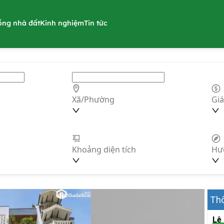
ồng nhà đất
Kinh nghiệm
Tin tức
Xã/Phường
Giá
Khoảng diện tích
Hư
Thô
Lê