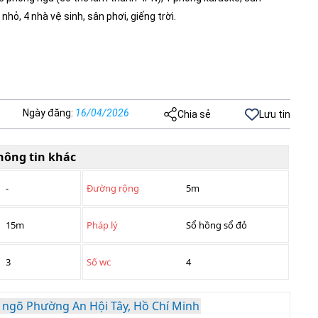
hỏ, 4 nhà vệ sinh, sân phơi, giếng trời.
Ngày đăng
:
16/04/2026
Chia sẻ
Lưu tin
hông tin khác
-
Đường rộng
5m
15m
Pháp lý
Sổ hồng sổ đỏ
3
Số wc
4
 ngõ Phường An Hội Tây, Hồ Chí Minh