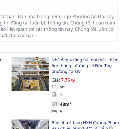
đất bán, Bán nhà trong hẻm, ngõ Phường An Hội Tây,
g tin đăng tải toàn bộ thông tin. Chúng tôi hoàn toàn
ào liên quan tới các thông tin này. Chúng tôi luôn cố
nhất cho các bạn.
m 
Nhà đẹp 4 tầng full nội thất - hẻm 
6m thông - đường Lê Đức Thọ 
phường 13 GV
Giá:
7.75 tỷ
6m
4
DT:
48m²
4
Bán nhà 4 tầng HXH đường Phạm 
Văn Chiêu 60m2(4*15) chỉ 6 tỷ