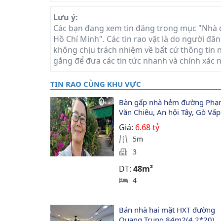
Lưu ý:
Các bạn đang xem tin đăng trong mục "Nhà 
Hồ Chí Minh". Các tin rao vặt là do người đăn
không chịu trách nhiệm về bất cứ thông tin n
gắng để đưa các tin tức nhanh và chính xác 
TIN RAO CÙNG KHU VỰC
Bàn gấp nhà hẻm đường Phạ
Văn Chiêu, An hội Tây, Gò Vấp
Giá:
6.68 tỷ
5m
3
DT:
48m²
4
Bán nhà hai mặt HXT đường 
Quang Trung 84m2(4.2*20) 