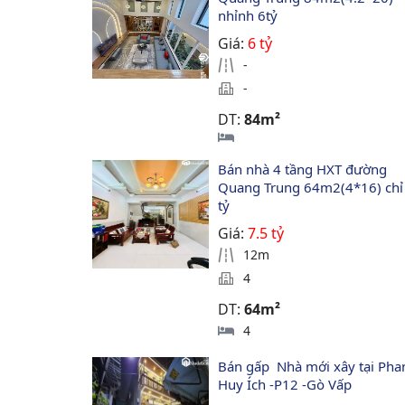
nhỉnh 6tỷ
Giá:
6 tỷ
-
-
DT:
84m²
Bán nhà 4 tầng HXT đường 
Quang Trung 64m2(4*16) chỉ 
tỷ
Giá:
7.5 tỷ
12m
4
DT:
64m²
4
Bán gấp  Nhà mới xây tại Pha
Huy Ích -P12 -Gò Vấp