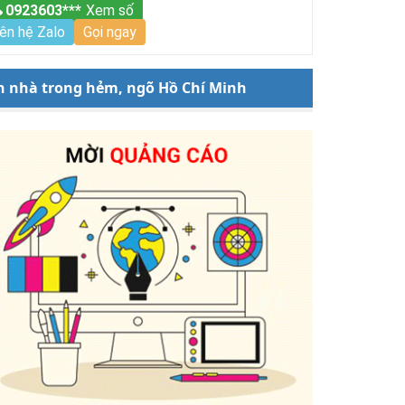
0923603***
Xem số
iên hệ Zalo
Gọi ngay
n nhà trong hẻm, ngõ Hồ Chí Minh