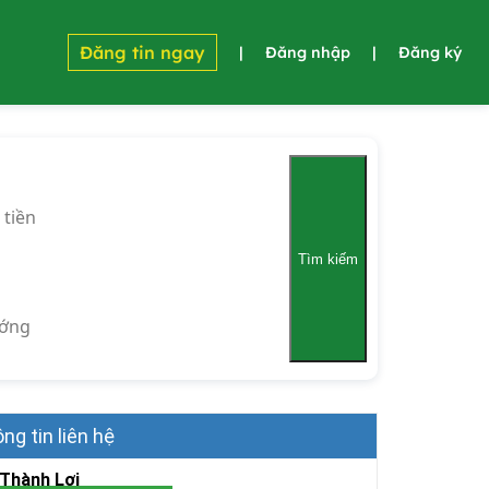
Đăng tin ngay
|
Đăng nhập
|
Đăng ký
 tiền
Tìm kiếm
ớng
ng tin liên hệ
 Thành Lợi