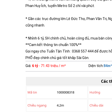
Phan Huy Ích, tuyến Metro Số 2 chỉ vài phút.
* Gần các trục đường lớn Lê Đức Thọ, Phan Văn Trị, 
cũng nhanh.
* Nhỉnh 6 tỷ, SH chính chủ, hoàn công đủ, mua bán cô
**Cam kết thông tin chuẩn 100%**
Gọi ngay cho Tuấn Tận Tình : 0368 557 444 để được h
PHỐ đẹp chính chủ giá tốt khắp Sài Gòn.
Giá
:
6 tỷ
- 71.43 triệu / m²
Diện tích
:
84
m²
Các t
Mã tin
1000008318
Hướng
Chiều ngang
4.2m
Chiều dài