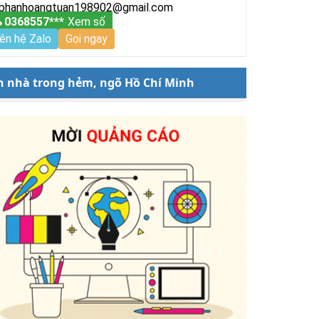
phanhoangtuan198902@gmail.com
0368557***
Xem số
iên hệ Zalo
Gọi ngay
n nhà trong hẻm, ngõ Hồ Chí Minh