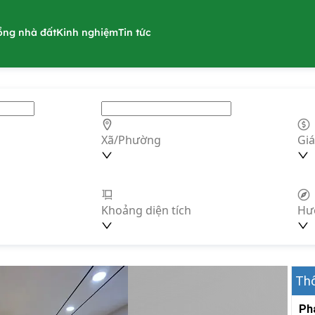
ồng nhà đất
Kinh nghiệm
Tin tức
Xã/Phường
Giá
Khoảng diện tích
Hư
Thô
Ph