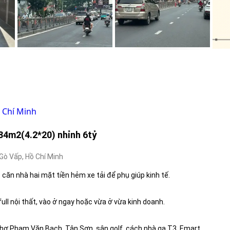
 Chí Minh
84m2(4.2*20) nhỉnh 6tỷ
ò Vấp, Hồ Chí Minh
ăn nhà hai mặt tiền hẻm xe tải để phụ giúp kinh tế.
ull nội thất, vào ở ngay hoặc vừa ở vừa kinh doanh.
n chợ Phạm Văn Bạch, Tân Sơn, sân golf, cách nhà ga T3, Emart