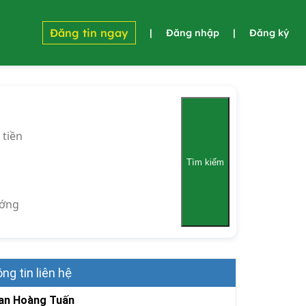
Đăng tin ngay
|
Đăng nhập
|
Đăng ký
 tiền
Tìm kiếm
ớng
ng tin liên hệ
an Hoàng Tuấn