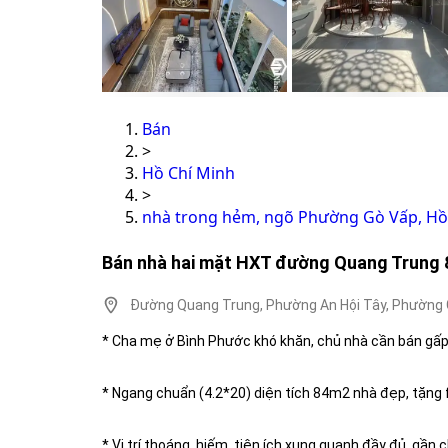
Bán
>
Hồ Chí Minh
>
nhà trong hẻm, ngõ Phường Gò Vấp, Hồ
Bán nhà hai mặt HXT đường Quang Trung 
Đường Quang Trung, Phường An Hội Tây, Phường G
* Cha mẹ ở Bình Phước khó khăn, chủ nhà cần bán gấp c
* Ngang chuẩn (4.2*20) diện tích 84m2 nhà đẹp, tặng f
* Vị trí thoáng, hiếm, tiện ích xung quanh đầy đủ, gầ