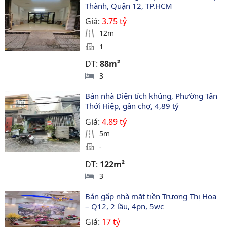
Thành, Quận 12, TP.HCM
Giá:
3.75 tỷ
12m
1
DT:
88m²
3
Bán nhà Diện tích khủng, Phường Tân 
Thới Hiệp, gần chợ, 4,89 tỷ
Giá:
4.89 tỷ
5m
-
DT:
122m²
3
Bán gấp nhà mặt tiền Trương Thị Hoa 
– Q12, 2 lầu, 4pn, 5wc
Giá:
17 tỷ