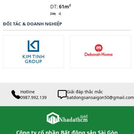
DT:
61m²
4
ĐỐI TÁC & DOANH NGHIỆP
Hotline
Giải đáp thắc mắc
0987.992.139
batdongsansaigon50@gmail.com
Công ty cổ phần Bất động sản Sài Gòn