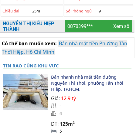
Chiều dài
25m
Số Phòng ngủ
9
NGUYỄN THỊ KIỂU HIỆP
0878399***
Xem số
THÀNH
Có thể bạn muốn xem:
Bán nhà mặt tiền Phường Tân
Thới Hiệp, Hồ Chí Minh
TIN RAO CÙNG KHU VỰC
Bán nhanh nhà mặt tiền đường 
Nguyễn Thị Thơi, phường Tân Thới 
Hiệp, TP.HCM.
Giá:
12.9 tỷ
-
4
DT:
125m²
5