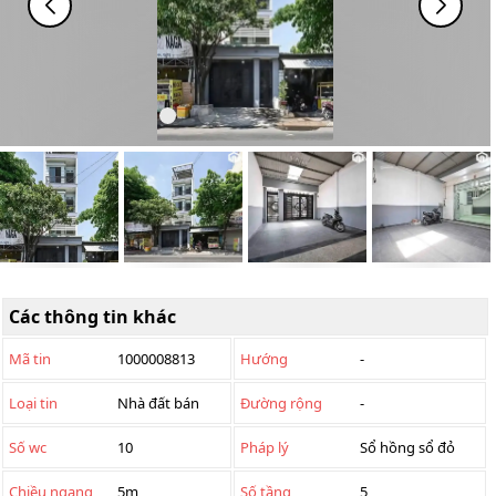
Các thông tin khác
Mã tin
1000008813
Hướng
-
Loại tin
Nhà đất bán
Đường rộng
-
Số wc
10
Pháp lý
Sổ hồng sổ đỏ
Chiều ngang
5m
Số tầng
5