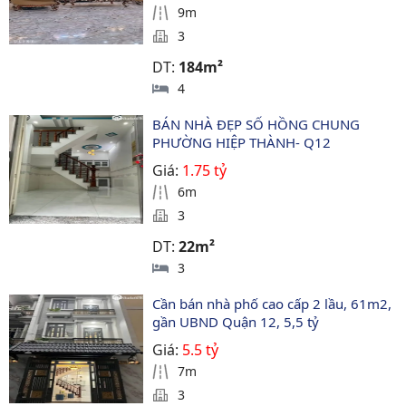
9m
3
DT:
184m²
4
BÁN NHÀ ĐẸP SỐ HỒNG CHUNG 
PHƯỜNG HIỆP THÀNH- Q12
Giá:
1.75 tỷ
6m
3
DT:
22m²
3
Cần bán nhà phố cao cấp 2 lầu, 61m2, 
gần UBND Quận 12, 5,5 tỷ
Giá:
5.5 tỷ
7m
3