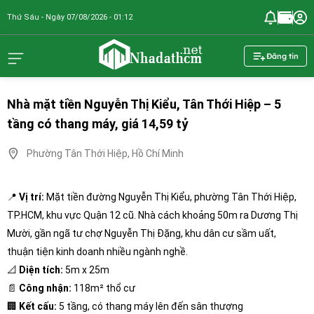
Thứ Sáu - Ngày 07/08/2026 - 01:12
nhadathcm.n
Đăng tin
Nhà mặt tiền Nguyễn Thị Kiểu, Tân Thới Hiệp – 5
tầng có thang máy, giá 14,59 tỷ
Phường Tân Thới Hiệp, Hồ Chí Minh
📍
Vị trí:
Mặt tiền đường Nguyễn Thị Kiểu, phường Tân Thới Hiệp,
TP.HCM, khu vực Quận 12 cũ. Nhà cách khoảng 50m ra Dương Thị
Mười, gần ngã tư chợ Nguyễn Thị Đặng, khu dân cư sầm uất,
thuận tiện kinh doanh nhiều ngành nghề.
📐
Diện tích:
5m x 25m
📄
Công nhận:
118m² thổ cư
🏢
Kết cấu:
5 tầng, có thang máy lên đến sân thượng