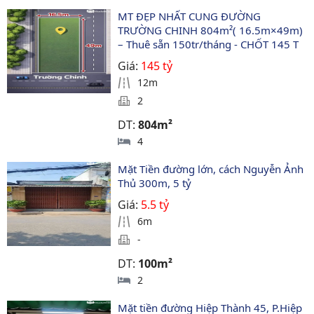
MT ĐẸP NHẤT CUNG ĐƯỜNG 
TRƯỜNG CHINH 804m²( 16.5m×49m) 
– Thuê sẵn 150tr/tháng - CHỐT 145 T
Giá:
145 tỷ
12m
2
DT:
804m²
4
Mặt Tiền đường lớn, cách Nguyễn Ảnh 
Thủ 300m, 5 tỷ
Giá:
5.5 tỷ
6m
-
DT:
100m²
2
Mặt tiền đường Hiệp Thành 45, P.Hiệp 