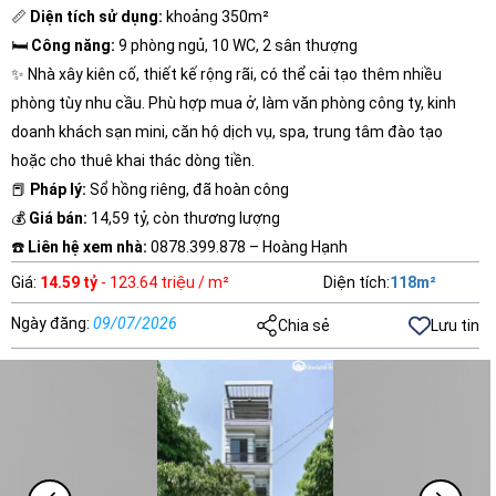
📏
Diện tích sử dụng:
khoảng 350m²
🛏️
Công năng:
9 phòng ngủ, 10 WC, 2 sân thượng
✨ Nhà xây kiên cố, thiết kế rộng rãi, có thể cải tạo thêm nhiều
phòng tùy nhu cầu. Phù hợp mua ở, làm văn phòng công ty, kinh
doanh khách sạn mini, căn hộ dịch vụ, spa, trung tâm đào tạo
hoặc cho thuê khai thác dòng tiền.
📕
Pháp lý:
Sổ hồng riêng, đã hoàn công
💰
Giá bán:
14,59 tỷ, còn thương lượng
☎️
Liên hệ xem nhà:
0878.399.878 – Hoàng Hạnh
Giá
:
14.59 tỷ
- 123.64 triệu / m²
Diện tích
:
118
m²
Ngày đăng
:
09/07/2026
Chia sẻ
Lưu tin