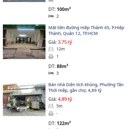
DT:
100m²
2
Mặt tiền đường Hiệp Thành 45, P.Hiệp 
Thành, Quận 12, TP.HCM
Giá:
3.75 tỷ
12m
1
DT:
88m²
3
Bán nhà Diện tích khủng, Phường Tân 
Thới Hiệp, gần chợ, 4,89 tỷ
Giá:
4.89 tỷ
5m
-
DT:
122m²