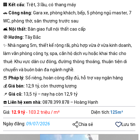
🏢
Kết cấu:
Trệt, 3 lầu, có thang máy
🚗
Công năng:
Gara xe, phòng khách, bếp, 5 phòng ngủ master, 7
WC, phòng thờ, sân thượng trước sau
🛋️
Nội thất:
Bàn giao full nội thất cao cấp
🧭
Hướng:
Tây Bắc
✨ Nhà ngang 5m, thiết kế rộng rãi, phù hợp vừa ở vừa kinh doanh,
làm văn phòng công ty, spa, căn hộ dịch vụ hoặc khai thác cho
thuê. Khu vực dân cư đông, đường thông thoáng, thuận tiện di
chuyển và buôn bán đa ngành nghề.
📕
Pháp lý:
Sổ riêng, hoàn công đầy đủ, hỗ trợ vay ngân hàng
💰
Giá bán:
12,9 tỷ, còn thương lượng
📌
Giá cũ:
13,5 tỷ – nay hạ còn 12,9 tỷ
☎️
Liên hệ xem nhà:
0878.399.878 – Hoàng Hạnh
Giá
:
12.9 tỷ
- 103.2 triệu / m²
Diện tích
:
125
m²
Ngày đăng
:
09/07/2026
Chia sẻ
Lưu tin