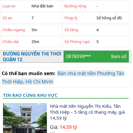
Loại tin
Nhà đất bán
Đường rộng
-
Số wc
7
Pháp lý
Sổ hồng sổ đỏ
Chiều ngang
5m
Số tầng
4
Chiều dài
25m
Số Phòng ngủ
5
ĐƯỜNG NGUYỄN THỊ THƠI
0878399***
Xem số
QUẬN 12
Có thể bạn muốn xem:
Bán nhà mặt tiền Phường Tân
Thới Hiệp, Hồ Chí Minh
TIN RAO CÙNG KHU VỰC
Nhà mặt tiền Nguyễn Thị Kiểu, Tân 
Thới Hiệp – 5 tầng có thang máy, giá 
14,59 tỷ
Giá:
14.59 tỷ