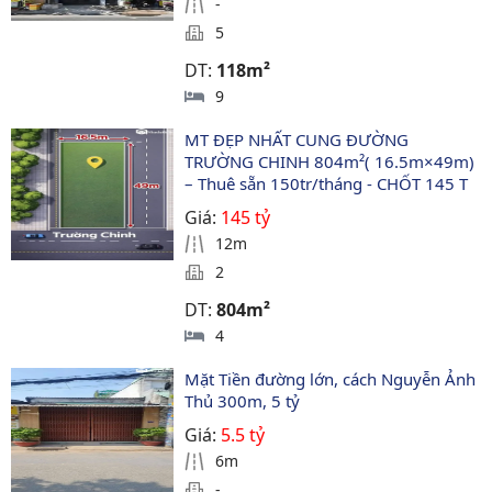
-
5
DT:
118m²
9
MT ĐẸP NHẤT CUNG ĐƯỜNG 
TRƯỜNG CHINH 804m²( 16.5m×49m) 
– Thuê sẵn 150tr/tháng - CHỐT 145 T
Giá:
145 tỷ
12m
2
DT:
804m²
4
Mặt Tiền đường lớn, cách Nguyễn Ảnh 
Thủ 300m, 5 tỷ
Giá:
5.5 tỷ
6m
-