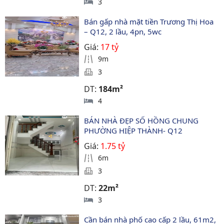
3
Bán gấp nhà mặt tiền Trương Thị Hoa 
– Q12, 2 lầu, 4pn, 5wc
Giá:
17 tỷ
9m
3
DT:
184m²
4
BÁN NHÀ ĐẸP SỐ HỒNG CHUNG 
PHƯỜNG HIỆP THÀNH- Q12
Giá:
1.75 tỷ
6m
3
DT:
22m²
3
Cần bán nhà phố cao cấp 2 lầu, 61m2, 