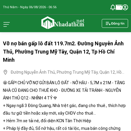
Thứ Năm - Ngày 06/08/2026 - 06:56
nhadathcm.n
Đăng tin
Vỡ nợ bán gấp lô đất 119.7m2. Đường Nguyễn Ảnh
Thủ, Phường Trung Mỹ Tây, Quận 12, Tp Hồ Chí
Minh
Đường Nguyễn Ảnh Thủ, Phường Trung Mỹ Tây, Quận 12, Hồ
Chí Minh
🤩 GẤP! CHỦ VỠ NỢ GỬI BÁN LÔ ĐẤT - NỞ HẬU - 5,7M x 21M - TẶNG
NHÀ CŨ ĐANG CHO THUÊ KHO - ĐƯỜNG XE TẢI TRÁNH - NGUYỄN
ÁNH THỦ Q12 - NHỈNH 4 TỶ 🌹
+ Ngay ngã 3 Đông Quang, Nhà trệt gác, đang cho thuê., thích hợp
đầu tư giữ tiền hoặc xây mới, xây CHDV cho thuê…
+ Hẻm 7m xe tải né, đối diện KCN Tân Thới Hiệp
+ Pháp lý đầy đủ, Sổ nở hậu, rất có tài lộc, mua bán công chứng