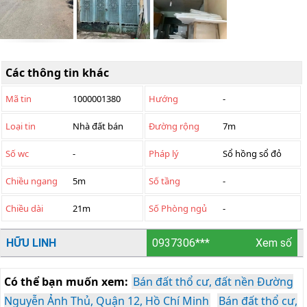
Các thông tin khác
Mã tin
1000001380
Hướng
-
Loại tin
Nhà đất bán
Đường rộng
7m
Số wc
-
Pháp lý
Sổ hồng sổ đỏ
Chiều ngang
5m
Số tầng
-
Chiều dài
21m
Số Phòng ngủ
-
HỮU LINH
0937306***
Xem số
Có thể bạn muốn xem:
Bán đất thổ cư, đất nền Đường
Nguyễn Ảnh Thủ, Quận 12, Hồ Chí Minh
Bán đất thổ cư,