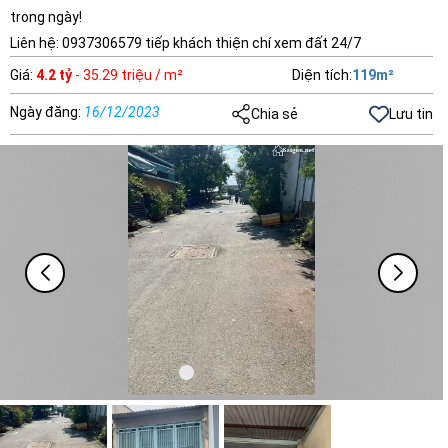
trong ngày!
Liên hệ: 0937306579 tiếp khách thiện chí xem đất 24/7
Giá
:
4.2 tỷ
- 35.29 triệu / m²
Diện tích
:
119
m²
Ngày đăng
:
16/12/2023
Chia sẻ
Lưu tin