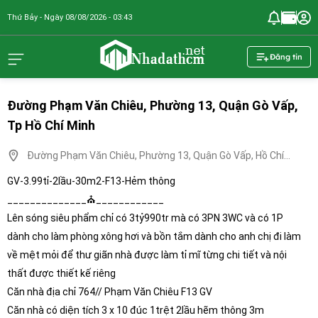
Thứ Bảy - Ngày 08/08/2026 - 03:43
nhadathcm.n
Đăng tin
Đường Phạm Văn Chiêu, Phường 13, Quận Gò Vấp,
Tp Hồ Chí Minh
Đường Phạm Văn Chiêu, Phường 13, Quận Gò Vấp, Hồ Chí
Minh
GV-3.99tỉ-2lầu-30m2-F13-Hẻm thông
______________⛪️____________
Lên sóng siêu phẩm chỉ có 3tỷ990tr mà có 3PN 3WC và có 1P
dành cho làm phòng xông hơi và bồn tắm dành cho anh chị đi làm
về mệt mỏi để thư giãn nhà được làm tỉ mĩ từng chi tiết và nội
thất được thiết kế riêng
Căn nhà địa chỉ 764// Phạm Văn Chiêu F13 GV
Căn nhà có diện tích 3 x 10 đúc 1trệt 2lầu hẽm thông 3m