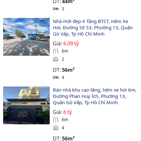
DT:
44m²
3
Nhà mới đẹp 4 Tầng BTCT, Hẻm Xe 
Hơi, Đường Số 53, Phường 13, Quận 
Gò Vấp, Tp Hồ Chí Minh
Giá:
6.09 tỷ
6m
2
DT:
56m²
4
Bán nhà khu cao tầng, hẻm xe hơi 6m, 
Đường Phan Huy Ích, Phường 13, 
Quận Gò Vấp, Tp Hồ Chí Minh
Giá:
6 tỷ
6m
4
DT:
56m²