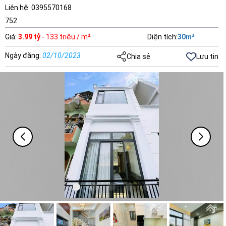
Liên hệ: 0395570168
752
Giá
:
3.99 tỷ
- 133 triệu / m²
Diện tích
:
30
m²
Ngày đăng
:
02/10/2023
Chia sẻ
Lưu tin