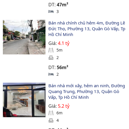
DT:
47m²
3
Bán nhà chính chủ hẻm 4m, Đường Lê 
Đức Thọ, Phường 13, Quận Gò Vấp, Tp 
Hồ Chí Minh
Giá:
4.1 tỷ
5m
2
DT:
56m²
2
Bán nhà mới xây, hẻm an ninh, Đường 
Quang Trung, Phường 13, Quận Gò 
Vấp, Tp Hồ Chí Minh
Giá:
5.2 tỷ
6m
4