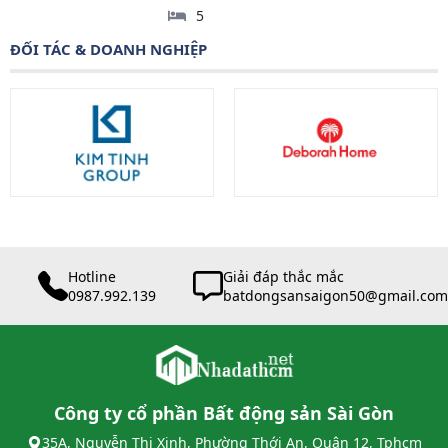
5
ĐỐI TÁC & DOANH NGHIỆP
Hotline
Giải đáp thắc mắc
0987.992.139
batdongsansaigon50@gmail.com
Công ty cổ phần Bất động sản Sài Gòn
35A, Nguyễn Thị Xinh, Phường Thới An, Quận 12, Tphcm