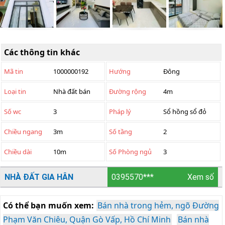
Các thông tin khác
Mã tin
1000000192
Hướng
Đông
Loại tin
Nhà đất bán
Đường rộng
4m
Số wc
3
Pháp lý
Sổ hồng sổ đỏ
Chiều ngang
3m
Số tầng
2
Chiều dài
10m
Số Phòng ngủ
3
NHÀ ĐẤT GIA HÂN
0395570***
Xem số
Có thể bạn muốn xem:
Bán nhà trong hẻm, ngõ Đường
Phạm Văn Chiêu, Quận Gò Vấp, Hồ Chí Minh
Bán nhà