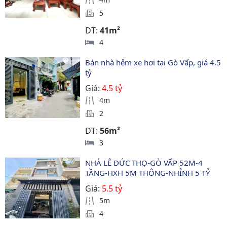
5
DT:
41m²
4
Bán nhà hẻm xe hơi tại Gò Vấp, giá 4.5 
tỷ
Giá:
4.5 tỷ
4m
2
DT:
56m²
3
NHÀ LÊ ĐỨC THỌ-GÒ VẤP 52M-4 
TẦNG-HXH 5M THÔNG-NHỈNH 5 TỶ
Giá:
5.5 tỷ
5m
4