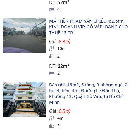
DT:
52m²
4
MẶT TIỀN PHẠM VĂN CHIÊU, 62.6m², 
KINH DOANH VIP, GÒ VẤP- ĐANG CHO 
THUÊ 15 TR
Giá:
8.8 tỷ
10m
2
DT:
62m²
2
Bán nhà 46m2, 5 tầng, 3 phòng ngủ, 2 
toilet, hẻm 4m, Đường Lê Đức Thọ, 
Phường 13, Quận Gò Vấp, Tp Hồ Chí 
Minh
Giá:
6.5 tỷ
4m
5