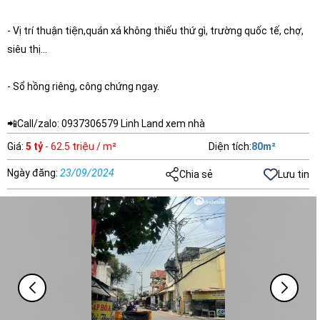
- Vị trí thuận tiện,quán xá không thiếu thứ gì, trường quốc tế, chợ,
siêu thị…
- Sổ hồng riêng, công chứng ngay.
📲Call/zalo: 0937306579 Linh Land xem nhà
Giá
:
5 tỷ
- 62.5 triệu / m²
Diện tích
:
80
m²
Ngày đăng
:
23/09/2024
Chia sẻ
Lưu tin