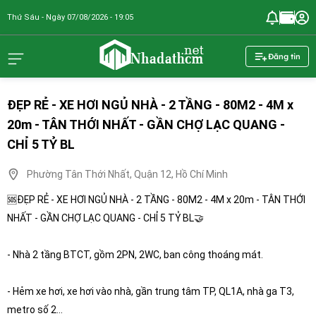
Thứ Sáu - Ngày 07/08/2026 - 19:05
nhadathcm.n
Đăng tin
ĐẸP RẺ - XE HƠI NGỦ NHÀ - 2 TẦNG - 80M2 - 4M x
20m - TÂN THỚI NHẤT - GẦN CHỢ LẠC QUANG -
CHỈ 5 TỶ BL
Phường Tân Thới Nhất, Quận 12, Hồ Chí Minh
🆘ĐẸP RẺ - XE HƠI NGỦ NHÀ - 2 TẦNG - 80M2 - 4M x 20m - TÂN THỚI
NHẤT - GẦN CHỢ LẠC QUANG - CHỈ 5 TỶ BL🤝
- Nhà 2 tầng BTCT, gồm 2PN, 2WC, ban công thoáng mát.
- Hẻm xe hơi, xe hơi vào nhà, gần trung tâm TP, QL1A, nhà ga T3,
metro số 2…