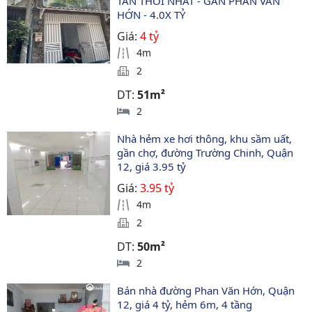
TÂN THỚI NHẤT - GẦN PHAN VĂN 
HỚN - 4.0X TỶ
Giá:
4 tỷ
4m
2
DT:
51m²
2
Nhà hẻm xe hơi thông, khu sầm uất, 
gần chợ, đường Trường Chinh, Quận 
12, giá 3.95 tỷ
Giá:
3.95 tỷ
4m
2
DT:
50m²
2
Bán nhà đường Phan Văn Hớn, Quận 
12, giá 4 tỷ, hẻm 6m, 4 tầng