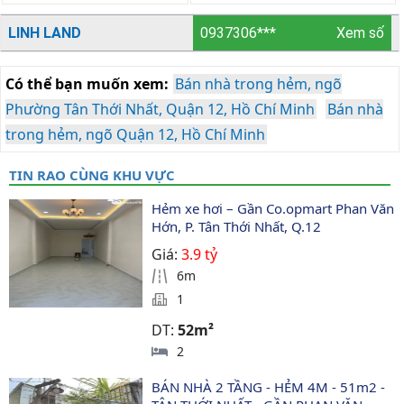
LINH LAND
0937306***
Xem số
Có thể bạn muốn xem:
Bán nhà trong hẻm, ngõ
Phường Tân Thới Nhất, Quận 12, Hồ Chí Minh
Bán nhà
trong hẻm, ngõ Quận 12, Hồ Chí Minh
TIN RAO CÙNG KHU VỰC
Hẻm xe hơi – Gần Co.opmart Phan Văn 
Hớn, P. Tân Thới Nhất, Q.12
Giá:
3.9 tỷ
6m
1
DT:
52m²
2
BÁN NHÀ 2 TẦNG - HẺM 4M - 51m2 - 