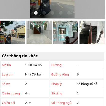
Các thông tin khác
Mã tin
1000004905
Hướng
-
Loại tin
Nhà đất bán
Đường rộng
6m
Số wc
2
Pháp lý
Sổ hồng sổ đỏ
Chiều ngang
4m
Số tầng
2
Chiều dài
20m
Số Phòng ngủ
2