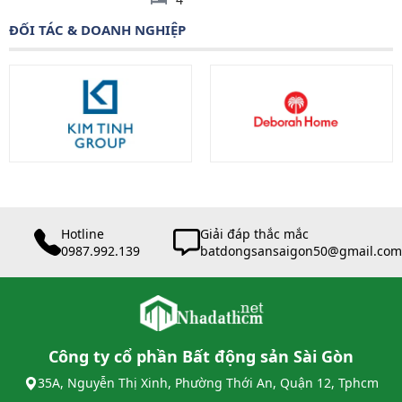
ĐỐI TÁC & DOANH NGHIỆP
Hotline
Giải đáp thắc mắc
0987.992.139
batdongsansaigon50@gmail.com
Công ty cổ phần Bất động sản Sài Gòn
35A, Nguyễn Thị Xinh, Phường Thới An, Quận 12, Tphcm