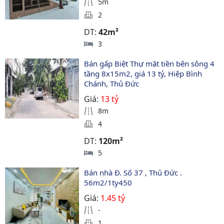
5m
2
DT:
42m²
3
Bán gấp Biệt Thự mặt tiền bên sông 4 
tầng 8x15m2, giá 13 tỷ, Hiệp Bình 
Chánh, Thủ Đức
Giá:
13 tỷ
8m
4
DT:
120m²
5
Bán nhà Đ. Số 37 , Thủ Đức . 
56m2/1ty450
Giá:
1.45 tỷ
-
1