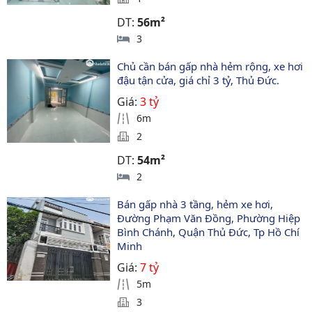
DT:
56m²
3
Chủ cần bán gấp nhà hẻm rộng, xe hơi 
đậu tận cửa, giá chỉ 3 tỷ, Thủ Đức.
Giá:
3 tỷ
6m
2
DT:
54m²
2
Bán gấp nhà 3 tầng, hẻm xe hơi, 
Đường Phạm Văn Đồng, Phường Hiệp 
Bình Chánh, Quận Thủ Đức, Tp Hồ Chí 
Minh
Giá:
7 tỷ
5m
3