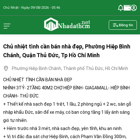
Chủ Nhật - Ngày 09/08/2026 - 05:46
nhadathcm.n
Đăng tin
Chủ nhiệt tình cần bán nhà đẹp, Phường Hiệp Bình
Chánh, Quận Thủ Đức, Tp Hồ Chí Minh
Phường Hiệp Bình Chánh, Thành phố Thủ Đức, Hồ Chí Minh
CHỦ NHIỆT TÌNH CẦN BÁN NHÀ ĐẸP
NHỈNH 3TỶ- 2TẦNG 40M2 CHỢ HIỆP BÌNH- GIAGAMALL- HIỆP BÌNH
CHÁNH- THỦ ĐỨC.
+ Thiết kế nhà sạch đẹp 1 trệt, 1 lầu, 2 phòng ngủ + 2 wc, sàn gỗ
nhập khẩu Đức, sân để xe máy, có ban công tầng 1 lấy ánh sáng
gió tự nhiên.
+ Hẻm trước nhà 3 mét, nhà sạch đẹp, yên tĩnh, khu an ninh.
+ Vị trí đắc địa sát chợ Hiệp Bình, cách Phạm Văn Đồng 300m,