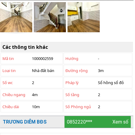
Các thông tin khác
Mã tin
1000002559
Hướng
-
Loại tin
Nhà đất bán
Đường rộng
3m
Số wc
2
Pháp lý
Sổ hồng sổ đỏ
Chiều ngang
4m
Số tầng
2
Chiều dài
10m
Số Phòng ngủ
2
TRƯƠNG DIỄM BĐS
0852220***
Xem số