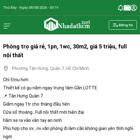
Thứ Bảy - Ngày 08/08/2026 - 03:19
nhadathcm.n
Đăng tin
Phòng trọ giá rẻ, 1pn, 1wc, 30m2, giá 5 triệu, full
nội thất
Phường Tân Hưng, Quận 7, Hồ Chí Minh
Chỉ 5triu hơn ...
Thiết kế có gu nằm ngay trung tâm Gần LOTTE
📌 Tân Hưng Quận 7
Giãm ngay 1tr cho tháng đầu tiên
Cửa sổ thoáng , Full nội thất mới hiện đại
hầm xe ra vào vân tay an ninh
Phù hợp cho sv , nv văn phòng đi làm cần không gian yên tĩnh nghỉ
ngơi