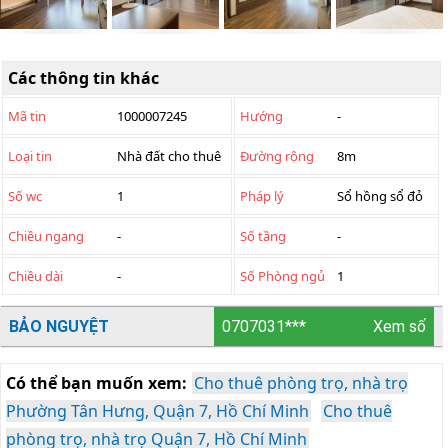
Các thông tin khác
Mã tin
1000007245
Hướng
-
Loại tin
Nhà đất cho thuê
Đường rộng
8m
Số wc
1
Pháp lý
Sổ hồng sổ đỏ
Chiều ngang
-
Số tầng
-
Chiều dài
-
Số Phòng ngủ
1
BẢO NGUYỆT
0707031***
Xem số
Có thể bạn muốn xem:
Cho thuê phòng trọ, nhà trọ
Phường Tân Hưng, Quận 7, Hồ Chí Minh
Cho thuê
phòng trọ, nhà trọ Quận 7, Hồ Chí Minh