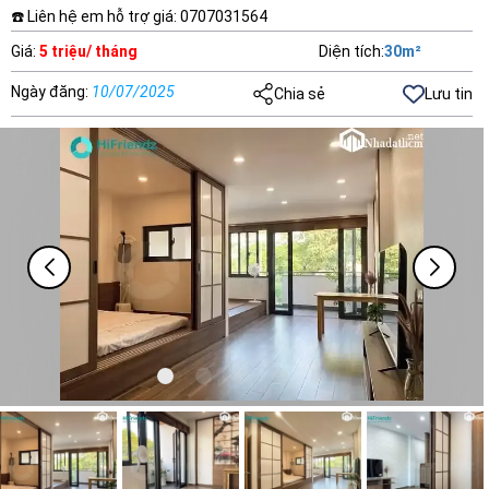
☎️ Liên hệ em hỗ trợ giá: 0707031564
Giá
:
5 triệu/ tháng
Diện tích
:
30
m²
Ngày đăng
:
10/07/2025
Chia sẻ
Lưu tin