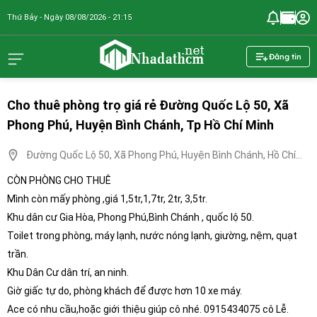
Thứ Bảy - Ngày 08/08/2026 - 21:15
nhadathcm.n
Đăng tin
Cho thuê phòng trọ giá rẻ Đường Quốc Lộ 50, Xã
Phong Phú, Huyện Bình Chánh, Tp Hồ Chí Minh
Đường Quốc Lộ 50, Xã Phong Phú, Huyện Bình Chánh, Hồ Chí
Minh
CÒN PHÒNG CHO THUÊ
Mình còn mấy phòng ,giá 1,5tr,1,7tr, 2tr, 3,5tr.
Khu dân cư Gia Hòa, Phong Phú,Bình Chánh , quốc lộ 50.
Toilet trong phòng, máy lạnh, nước nóng lạnh, giường, nệm, quạt
trần.
Khu Dân Cư dân trí, an ninh.
Giờ giấc tự do, phòng khách để được hơn 10 xe máy.
Ace có nhu cầu,hoặc giới thiệu giúp cô nhé. 0915434075 cô Lễ.