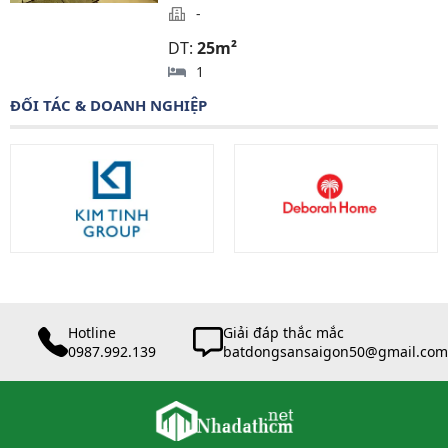
-
DT:
25m²
1
ĐỐI TÁC & DOANH NGHIỆP
Hotline
Giải đáp thắc mắc
0987.992.139
batdongsansaigon50@gmail.com