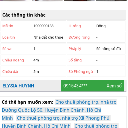
Các thông tin khác
Mã tin
1000000138
Hướng
Đông
Loại tin
Nhà đất cho thuê
Đường rộng
-
Số wc
1
Pháp lý
Sổ hồng sổ đỏ
Chiều ngang
4m
Số tầng
-
Chiều dài
5m
Số Phòng ngủ
1
ELYSIA HUYNH
0915434***
Xem số
Có thể bạn muốn xem:
Cho thuê phòng trọ, nhà trọ
Đường Quốc Lộ 50, Huyện Bình Chánh, Hồ Chí
Minh
Cho thuê phòng trọ, nhà trọ Xã Phong Phú,
Huyện Bình Chánh, Hồ Chí Minh
Cho thuê phòng trọ,