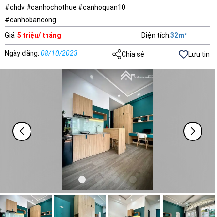
#chdv #canhochothue #canhoquan10
#canhobancong
Giá
:
5 triệu/ tháng
Diện tích
:
32
m²
Ngày đăng
:
08/10/2023
Chia sẻ
Lưu tin