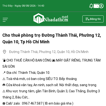
Thứ Bảy - Ngày 08/08/2026 - 14:40
nhadathcm.n
Đăng tin
Cho thuê phòng trọ Đường Thành Thái, Phường 12,
Quận 10, Tp Hồ Chí Minh
Đường Thành Thái, Phường 12, Quận 10, Hồ Chí Minh
💣 CHO THUÊ CĂN HỘ BAN CÔNG 🌆 MÁY GIẶT RIÊNG, TRUNG TÂM
SÀI GÒN
📍 Địa chỉ: Thành Thái, Quận 10.
⚠️ Toà nhà mới, có ban công SIÊU TO. Bếp thoáng.
☘️ Cửa khoá vân tay, An ninh, sạch sẽ. Nội thất đẹp, sang trọng.
⚠️ Khu vực trung tâm, gần Tân Bình, Quận 3, Cao Thắng, Đường 3
tháng 2, Bàu Cát,..
☎️ Call/ zalo : 0967.467.587 ( IB em báo giá nha )