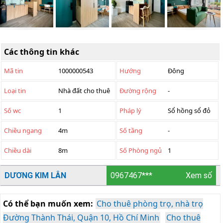
Các thông tin khác
Mã tin
1000000543
Hướng
Đông
Loại tin
Nhà đất cho thuê
Đường rộng
-
Số wc
1
Pháp lý
Sổ hồng sổ đỏ
Chiều ngang
4m
Số tầng
-
Chiều dài
8m
Số Phòng ngủ
1
DƯƠNG KIM LÂN
0967467***
Xem số
Có thể bạn muốn xem:
Cho thuê phòng trọ, nhà trọ
Đường Thành Thái, Quận 10, Hồ Chí Minh
Cho thuê