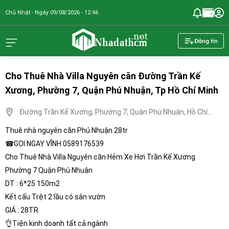
Chủ Nhật - Ngày 09/08/2026 - 12:46
nhadathcm.n
Đăng tin
Cho Thuê Nhà Villa Nguyên căn Đường Trần Kế
Xương, Phường 7, Quận Phú Nhuận, Tp Hồ Chí Minh
Đường Trần Kế Xương, Phường 7, Quận Phú Nhuận, Hồ Chí
Minh
Thuê nhà nguyên căn Phú Nhuận 28tr
☎GỌI NGAY VĨNH 0589176539
Cho Thuê Nhà Villa Nguyên căn Hẻm Xe Hơi Trần Kế Xương
Phường 7 Quận Phú Nhuận
DT : 6*25 150m2
Kết cấu Trệt 2 lầu có sân vườn
GIÁ : 28TR
👌Tiện kinh doanh tất cả ngành