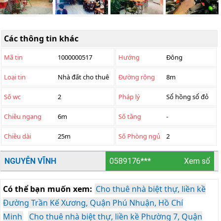
Các thông tin khác
Mã tin
1000000517
Hướng
Đông
Loại tin
Nhà đất cho thuê
Đường rộng
8m
Số wc
2
Pháp lý
Sổ hồng sổ đỏ
Chiều ngang
6m
Số tầng
-
Chiều dài
25m
Số Phòng ngủ
2
NGUYỄN VĨNH
0589176***
Xem số
Có thể bạn muốn xem:
Cho thuê nhà biệt thự, liền kề
Đường Trần Kế Xương, Quận Phú Nhuận, Hồ Chí
Minh
Cho thuê nhà biệt thự, liền kề Phường 7, Quận