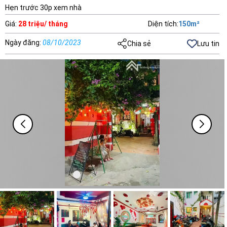
Hẹn trước 30p xem nhà
Giá
:
28 triệu/ tháng
Diện tích
:
150
m²
Ngày đăng
:
08/10/2023
Chia sẻ
Lưu tin