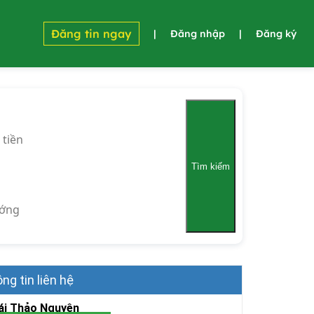
Đăng tin ngay
|
Đăng nhập
|
Đăng ký
 tiền
Tìm kiếm
ớng
ng tin liên hệ
ái Thảo Nguyên