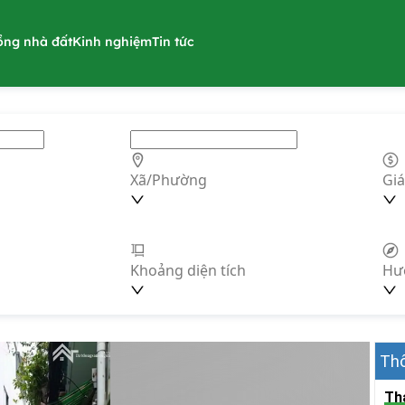
ồng nhà đất
Kinh nghiệm
Tin tức
Xã/Phường
Giá
Khoảng diện tích
Hư
Thô
Th