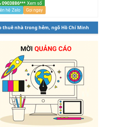
0903886***
Xem số
iên hệ Zalo
Gọi ngay
o thuê nhà trong hẻm, ngõ Hồ Chí Minh