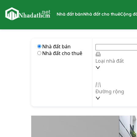
nhadathcm.net
Nhà đất bán
Nhà đất cho thuê
Cộng đ
Nhà đất bán
Nhà đất cho thuê
Loại nhà đất
Đường rộng