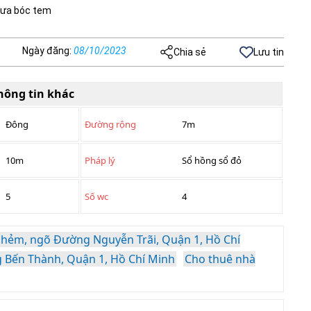
chưa bóc tem
Ngày đăng
:
08/10/2023
Chia sẻ
Lưu tin
hông tin khác
Đông
Đường rộng
7m
10m
Pháp lý
Sổ hồng sổ đỏ
5
Số wc
4
 hẻm, ngõ Đường Nguyễn Trãi, Quận 1, Hồ Chí
 Bến Thành, Quận 1, Hồ Chí Minh
Cho thuê nhà