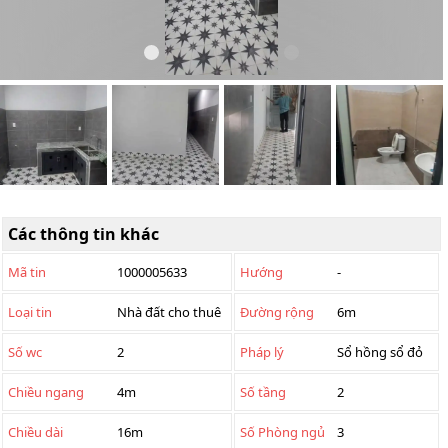
Các thông tin khác
Mã tin
1000005633
Hướng
-
Loại tin
Nhà đất cho thuê
Đường rộng
6m
Số wc
2
Pháp lý
Sổ hồng sổ đỏ
Chiều ngang
4m
Số tầng
2
Chiều dài
16m
Số Phòng ngủ
3