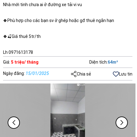
Nhà mới tinh chưa ai ở đường xe tải vi vu
🍀Phù hợp cho các bạn sv ở ghép hoặc gđ thuê ngắn hạn
🍀🍒Giá thuê 5tr/th
Lh 0971613178
Giá
:
5 triệu/ tháng
Diện tích
:
64
m²
Ngày đăng
:
15/01/2025
Chia sẻ
Lưu tin