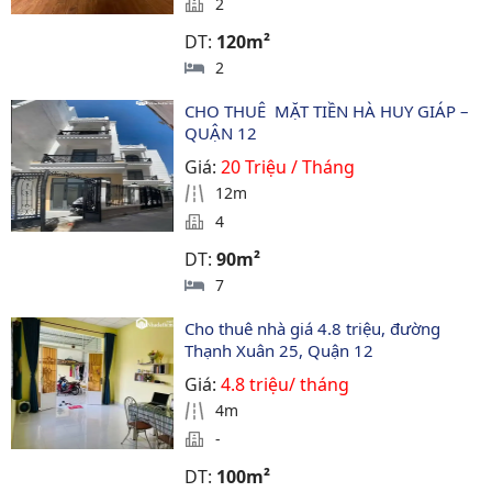
2
DT:
120m²
2
CHO THUÊ  MẶT TIỀN HÀ HUY GIÁP – 
QUẬN 12
Giá:
20 Triệu / Tháng
12m
4
DT:
90m²
7
Cho thuê nhà giá 4.8 triệu, đường 
Thạnh Xuân 25, Quận 12
Giá:
4.8 triệu/ tháng
4m
-
DT:
100m²