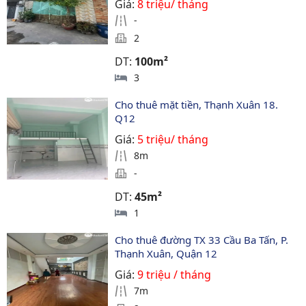
Giá:
8 triệu/ tháng
-
2
DT:
100m²
3
Cho thuê mặt tiền, Thạnh Xuân 18. 
Q12 
Giá:
5 triệu/ tháng
8m
-
DT:
45m²
1
Cho thuê đường TX 33 Cầu Ba Tấn, P. 
Thạnh Xuân, Quận 12
Giá:
9 triệu / tháng
7m