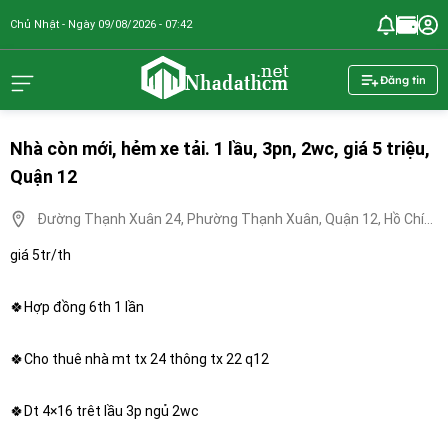
Chủ Nhật - Ngày 09/08/2026 - 07:42
nhadathcm.n
Đăng tin
Nhà còn mới, hẻm xe tải. 1 lầu, 3pn, 2wc, giá 5 triệu,
Quận 12
Đường Thạnh Xuân 24, Phường Thạnh Xuân, Quận 12, Hồ Chí
Minh
giá 5tr/th
🍀Hợp đồng 6th 1 lần
🍀Cho thuê nhà mt tx 24 thông tx 22 q12
🍀Dt 4×16 trêt lầu 3p ngủ 2wc