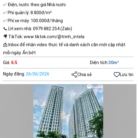
✅ Điện, nước theo giá Nhà nước
✅ Phí quản lý: 8.800đ/m²
✅ Phí xe máy: 100.000đ/tháng
📞 LH xem nhà: 0979 882 254 (Zalo)
🎥 TikTok: www.tiktok.com/@trinh_intela
📩 Inbox để nhận video thực tế và danh sách căn mới cập nhật
mỗi ngày. Ẩn bớt
Giá
:
6.5
Diện tích
:
30
m²
Ngày đăng
:
26/06/2026
Chia sẻ
Lưu tin