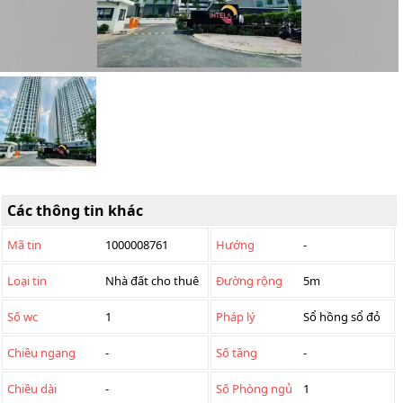
Các thông tin khác
Mã tin
1000008761
Hướng
-
Loại tin
Nhà đất cho thuê
Đường rộng
5m
Số wc
1
Pháp lý
Sổ hồng sổ đỏ
Chiều ngang
-
Số tầng
-
Chiều dài
-
Số Phòng ngủ
1