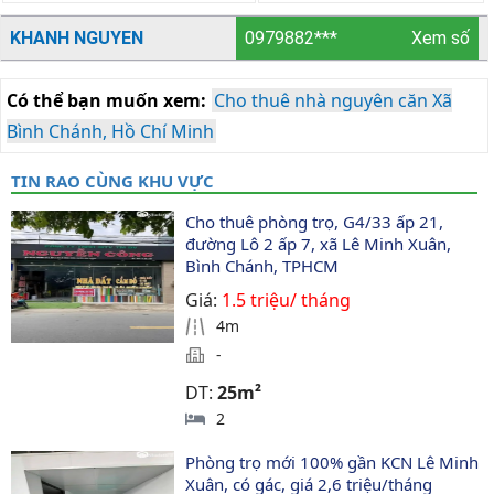
KHANH NGUYEN
0979882***
Xem số
Có thể bạn muốn xem:
Cho thuê nhà nguyên căn Xã
Bình Chánh, Hồ Chí Minh
TIN RAO CÙNG KHU VỰC
Cho thuê phòng trọ, G4/33 ấp 21, 
đường Lô 2 ấp 7, xã Lê Minh Xuân, 
Bình Chánh, TPHCM
Giá:
1.5 triệu/ tháng
4m
-
DT:
25m²
2
Phòng trọ mới 100% gần KCN Lê Minh 
Xuân, có gác, giá 2,6 triệu/tháng