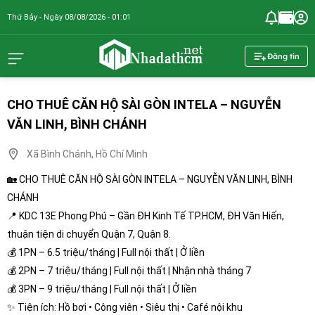
Thứ Bảy - Ngày 08/08/2026 - 01:01
nhadathcm.n
Đăng tin
CHO THUÊ CĂN HỘ SÀI GÒN INTELA – NGUYỄN
VĂN LINH, BÌNH CHÁNH
Xã Bình Chánh, Hồ Chí Minh
🏡 CHO THUÊ CĂN HỘ SÀI GÒN INTELA – NGUYỄN VĂN LINH, BÌNH
CHÁNH
📍 KDC 13E Phong Phú – Gần ĐH Kinh Tế TP.HCM, ĐH Văn Hiến,
thuận tiện di chuyển Quận 7, Quận 8.
💰 1PN – 6.5 triệu/tháng | Full nội thất | Ở liền
💰 2PN – 7 triệu/tháng | Full nội thất | Nhận nhà tháng 7
💰 3PN – 9 triệu/tháng | Full nội thất | Ở liền
✨ Tiện ích: Hồ bơi • Công viên • Siêu thị • Café nội khu