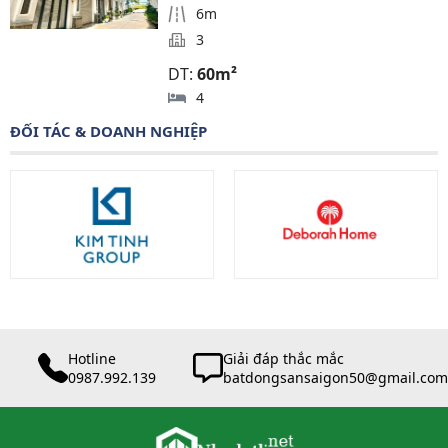
6m
3
DT:
60m²
4
ĐỐI TÁC & DOANH NGHIỆP
Hotline
Giải đáp thắc mắc
0987.992.139
batdongsansaigon50@gmail.com