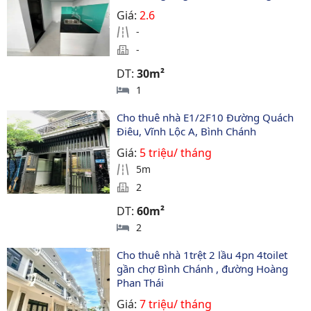
Giá:
2.6
-
-
DT:
30m²
1
Cho thuê nhà E1/2F10 Đường Quách 
Điêu, Vĩnh Lộc A, Bình Chánh
Giá:
5 triệu/ tháng
5m
2
DT:
60m²
2
Cho thuê nhà 1trệt 2 lầu 4pn 4toilet 
gần chợ Bình Chánh , đường Hoàng 
Phan Thái 
Giá:
7 triệu/ tháng