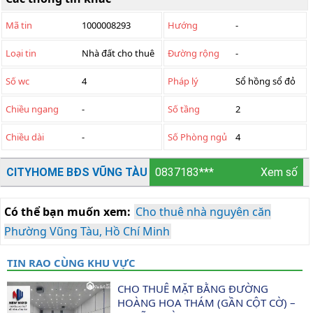
Mã tin
1000008293
Hướng
-
Loại tin
Nhà đất cho thuê
Đường rộng
-
Số wc
4
Pháp lý
Sổ hồng sổ đỏ
Chiều ngang
-
Số tầng
2
Chiều dài
-
Số Phòng ngủ
4
CITYHOME BĐS VŨNG TÀU
0837183***
Xem số
Có thể bạn muốn xem:
Cho thuê nhà nguyên căn
Phường Vũng Tàu, Hồ Chí Minh
TIN RAO CÙNG KHU VỰC
CHO THUÊ MẶT BẰNG ĐƯỜNG 
HOÀNG HOA THÁM (GẦN CỘT CỜ) – 