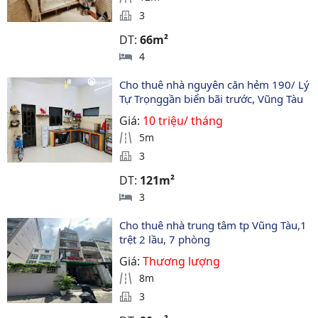
3
DT:
66m²
4
Cho thuê nhà nguyên căn hẻm 190/ Lý 
Tự Trọnggần biển bãi trước, Vũng Tàu
Giá:
10 triệu/ tháng
5m
3
DT:
121m²
3
Cho thuê nhà trung tâm tp Vũng Tàu,1 
trệt 2 lầu, 7 phòng
Giá:
Thương lượng
8m
3