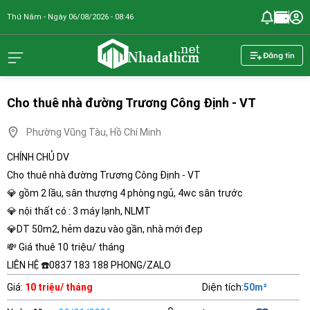
Thứ Năm - Ngày 06/08/2026 - 08:46
nhadathcm.n
Đăng tin
Cho thuê nhà đường Trương Công Định - VT
Phường Vũng Tàu, Hồ Chí Minh
CHÍNH CHỦ DV
Cho thuê nhà đường Trương Công Định - VT
💎 gồm 2 lầu, sân thượng 4 phòng ngủ, 4wc sân trước
💎 nội thất có : 3 máy lạnh, NLMT
💎DT 50m2, hẻm dazu vào gần, nhà mới đẹp
💸 Giá thuê 10 triệu/ tháng
LIÊN HỆ ☎️0837 183 188 PHONG/ZALO
Giá
:
10 triệu/ tháng
Diện tích
:
50
m²