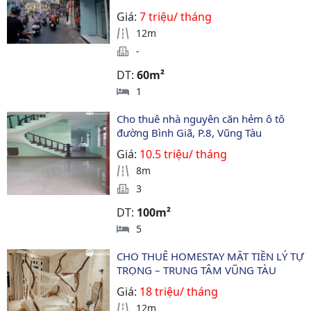
Giá:
7 triệu/ tháng
12m
-
DT:
60m²
1
Cho thuê nhà nguyên căn hẻm ô tô 
đường Bình Giã, P.8, Vũng Tàu
Giá:
10.5 triệu/ tháng
8m
3
DT:
100m²
5
CHO THUÊ HOMESTAY MẶT TIỀN LÝ TỰ 
TRỌNG – TRUNG TÂM VŨNG TÀU
Giá:
18 triệu/ tháng
12m