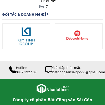
DT:
80m²
7
ĐỐI TÁC & DOANH NGHIỆP
Hotline
Giải đáp thắc mắc
0987.992.139
batdongsansaigon50@gmail.com
Công ty cổ phần Bất động sản Sài Gòn