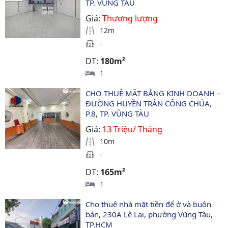
TP. VŨNG TÀU
Giá:
Thương lượng
12m
-
DT:
180m²
1
CHO THUÊ MẶT BẰNG KINH DOANH – 
ĐƯỜNG HUYỀN TRÂN CÔNG CHÚA, 
P.8, TP. VŨNG TÀU
Giá:
13 Triệu/ Tháng
10m
-
DT:
165m²
1
Cho thuê nhà mặt tiền để ở và buôn 
bán, 230A Lê Lai, phường Vũng Tàu, 
TP.HCM