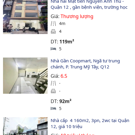
Nhà hai Mặt tiền Nguyễn Ảnh Thủ - 
Quận 12 , gần bệnh viện, trường học
Giá:
Thương lượng
4m
4
DT:
119m²
5
Nhà Gần Coopmart, Ngã tư trung 
chánh, P. Trung Mỹ Tây, Q12
Giá:
6.5
-
-
DT:
92m²
5
Nhà cấp  4 160m2, 3pn, 2wc tại Quận 
12, giá 10 triệu