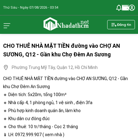
Thứ Sáu - Ngày 07/08/2026 - 03:54
nhadathcm.n
Đăng tin
CHO THUÊ NHÀ MẶT TIỀN đường vào CHỢ AN
SƯƠNG, Q12 - Gần khu Chợ Đêm An Sương
Phường Trung Mỹ Tây, Quận 12, Hồ Chí Minh
CHO THUÊ NHÀ MẶT TIỀN đường vào CHỢ AN SƯƠNG, Q12 - Gần
khu Chợ Đêm An Sương
🔹 Diện tích: 5x20m, tổng 100m²
🔹 Nhà cấp 4, 1 phòng ngủ, 1 vệ sinh , điện 3fa
🔹 Phù hợp kinh doanh quán ăn, làm kho
🔹 Khu dân cư đông đúc
🔹 Cho thuê: 10 tr/tháng - Cọc 2 tháng
📱 LH: 0972.999.907 ( xem nhà )