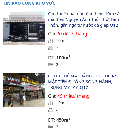
TIN RAO CÙNG KHU VỰC
Cho thuê nhà mới rộng hẻm 10m sát 
mặt tiền Nguyễn Ảnh Thủ, Thới Tam 
Thôn, gần ngã tư nước đá giáp Q12.
Giá:
6 triệu/ tháng
10m
2
DT:
100m²
2
CHO THUÊ MẶT BẰNG KINH DOANH 
MẶT TIỀN ĐƯỜNG SONG HÀNH, 
TRUNG MỸ TÂY, Q12
Giá:
45 triệu/ tháng
10m
-
DT:
450m²
2