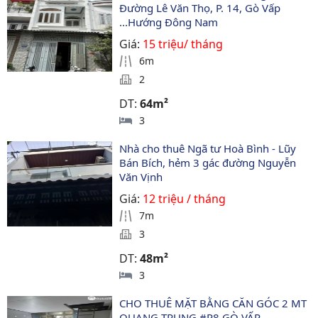
Đường Lê Văn Thọ, P. 14, Gò Vấp 
...Hướng Đông Nam
Giá:
15 triệu/ tháng
6m
2
DT:
64m²
3
Nhà cho thuê Ngã tư Hoà Bình - Lũy 
Bán Bích, hẻm 3 gác đường Nguyễn 
Văn Vịnh
Giá:
12 triệu / tháng
7m
3
DT:
48m²
3
CHO THUÊ MẶT BẰNG CĂN GÓC 2 MT 
QUANG TRUNG #P8 GÒ VẤP