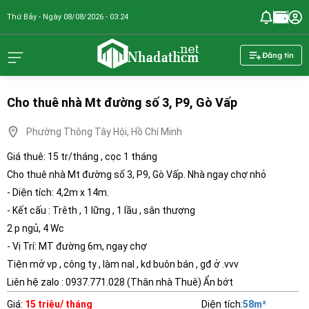
Thứ Bảy - Ngày 08/08/2026 - 03:24
nhadathcm.n
Đăng tin
Cho thuê nhà Mt đường số 3, P9, Gò Vấp
Phường Thông Tây Hội, Hồ Chí Minh
Giá thuê: 15 tr/tháng , cọc 1 tháng
Cho thuê nhà Mt đường số 3, P9, Gò Vấp. Nhà ngay chợ nhỏ
- Diện tích: 4,2m x 14m.
- Kết cấu : Trêth , 1 lững , 1 lầu , sân thượng
2 p ngủ, 4 Wc
- Vị Trí: MT đường 6m, ngay chợ
Tiện mở vp , công ty , làm nal , kd buôn bán , gđ ở .vvv
Liên hệ zalo : 0937.771.028 (Thân nhà Thuê) Ẩn bớt
Giá
:
15 triệu/ tháng
Diện tích
:
58
m²