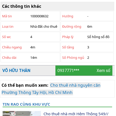
Các thông tin khác
Mã tin
1000008632
Hướng
-
Loại tin
Nhà đất cho thuê
Đường rộng
6m
Số wc
4
Pháp lý
Sổ hồng sổ đỏ
Chiều ngang
4m
Số tầng
3
Chiều dài
14m
Số Phòng ngủ
2
VÕ HỮU THÂN
0937771***
Xem số
Có thể bạn muốn xem:
Cho thuê nhà nguyên căn
Phường Thông Tây Hội, Hồ Chí Minh
TIN RAO CÙNG KHU VỰC
Cho thuê nhà mới Hẻm Thông 549// 