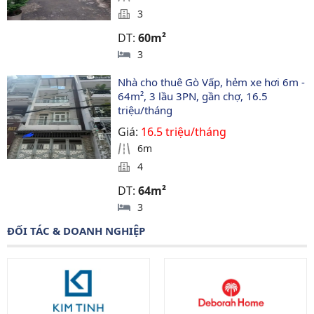
3
DT:
60m²
3
Nhà cho thuê Gò Vấp, hẻm xe hơi 6m - 
64m², 3 lầu 3PN, gần chợ, 16.5 
triệu/tháng
Giá:
16.5 triệu/tháng
6m
4
DT:
64m²
3
ĐỐI TÁC & DOANH NGHIỆP