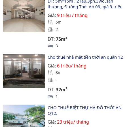
DT: 5m*15m . 2 lầu.3pn.3wc ,sân 
thượng, Đường Thới An 09, giá 9 triệu
Giá:
9 triệu / tháng
5m
2
DT:
75m²
3
Cho thuê nhà mặt tiền thới an quận 12
Giá:
6 triệu/ tháng
8m
-
DT:
32m²
1
CHO THUÊ BIỆT THỰ HÀ ĐÔ THỚI AN 
Q12.
Giá:
23 triệu/ tháng