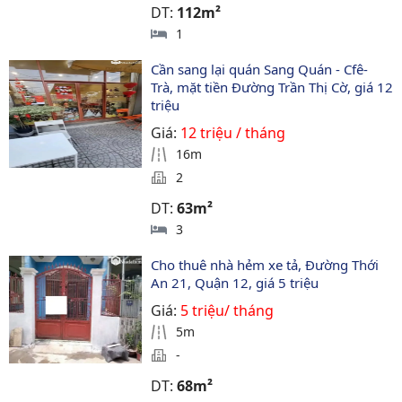
DT:
112m²
1
Cần sang lại quán Sang Quán - Cfê- 
Trà, mặt tiền Đường Trần Thị Cờ, giá 12 
triệu
Giá:
12 triệu / tháng
16m
2
DT:
63m²
3
Cho thuê nhà hẻm xe tả, Đường Thới 
An 21, Quận 12, giá 5 triệu
Giá:
5 triệu/ tháng
5m
-
DT:
68m²