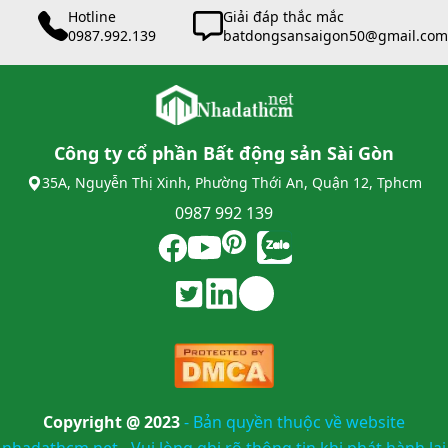
Hotline
Giải đáp thắc mắc
0987.992.139
batdongsansaigon50@gmail.com
Công ty cổ phần Bất động sản Sài Gòn
35A, Nguyễn Thị Xinh, Phường Thới An, Quận 12, Tphcm
0987 992 139
Copyright @ 2023
-
Bản quyền thuộc về website
nhadathcm.net - Vui lòng ghi rõ thông tin khi phát hành lại