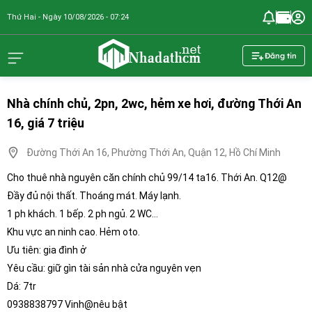
Thứ Hai - Ngày 10/08/2026 - 07:24
nhadathcm.n
Đăng tin
Nhà chính chủ, 2pn, 2wc, hẻm xe hơi, đường Thới An
16, giá 7 triệu
Đường Thới An 16, Phường Thới An, Quận 12, Hồ Chí Minh
Cho thuê nhà nguyên căn chính chủ 99/14 ta16. Thới An. Q12@
Đầy đủ nội thất. Thoáng mát. Máy lạnh.
1 ph khách. 1 bếp. 2 ph ngủ. 2 WC…
Khu vực an ninh cao. Hẻm oto.
Ưu tiên: gia đình ở
Yêu cầu: giữ gìn tài sản nhà cửa nguyên vẹn
Dá: 7tr
0938838797 Vinh@nêu bật