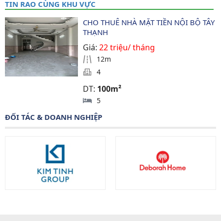
TIN RAO CÙNG KHU VỰC
CHO THUÊ NHÀ MẶT TIỀN NỘI BỘ TÂY 
THẠNH
Giá:
22 triệu/ tháng
12m
4
DT:
100m²
5
ĐỐI TÁC & DOANH NGHIỆP