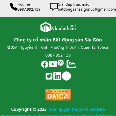
Hotline
Giải đáp thắc mắc
0987.992.139
batdongsansaigon50@gmail.com
Công ty cổ phần Bất động sản Sài Gòn
35A, Nguyễn Thị Xinh, Phường Thới An, Quận 12, Tphcm
0987 992 139
Copyright @ 2023
-
Bản quyền thuộc về website
nhadathcm.net - Vui lòng ghi rõ thông tin khi phát hành lại