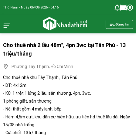
Thứ Năm - Ngày 06/08/2026 - 04:16
nhadathcm.n
Đăng tin
Cho thuê nhà 2 lầu 48m², 4pn 3wc tại Tân Phú - 13
triệu/tháng
Phường Tây Thạnh, Hồ Chí Minh
Cho thuê nhà khu Tây Thạnh , Tân Phú
- DT: 4x12m
- KC: 1 trệt 1 lửng 2 lầu, sân thượng, 4pn, 3wc,
1 phòng giặt, sân thượng.
- Nội thất gồm 4 máy lạnh, bếp.
- Hẻm 4,5m cụt, khu dân cư hiện hữu, ưu tiên hd thuê lâu dài. Ngày
15/08 nhà trống
- Giá chốt: 13tr/ tháng