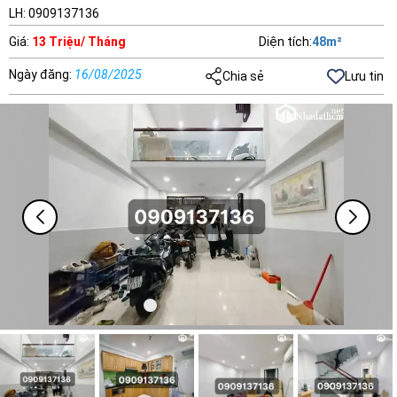
LH: 0909137136
Giá
:
13 Triệu/ Tháng
Diện tích
:
48
m²
Ngày đăng
:
16/08/2025
Chia sẻ
Lưu tin