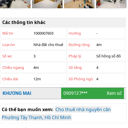
Các thông tin khác
Mã tin
1000007603
Hướng
-
Loại tin
Nhà đất cho thuê
Đường rộng
4m
Số wc
3
Pháp lý
Sổ hồng sổ đỏ
Chiều ngang
4m
Số tầng
4
Chiều dài
12m
Số Phòng ngủ
4
KHƯƠNG MAI
0909137***
Xem số
Có thể bạn muốn xem:
Cho thuê nhà nguyên căn
Phường Tây Thạnh, Hồ Chí Minh