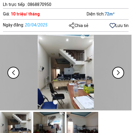
Lh trực tiếp : 0868870950
Giá
:
10 triệu/ tháng
Diện tích
:
72
m²
Ngày đăng
:
20/04/2025
Chia sẻ
Lưu tin