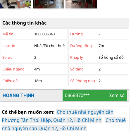
Các thông tin khác
Mã tin
1000006343
Hướng
-
Loại tin
Nhà đất cho thuê
Đường rộng
7m
Số wc
2
Pháp lý
Sổ hồng sổ đỏ
Chiều ngang
4m
Số tầng
2
Chiều dài
18m
Số Phòng ngủ
2
HOÀNG THỊNH
0868870***
Xem số
Có thể bạn muốn xem:
Cho thuê nhà nguyên căn
Phường Tân Thới Hiệp, Quận 12, Hồ Chí Minh
Cho thuê
nhà nguyên căn Quận 12, Hồ Chí Minh