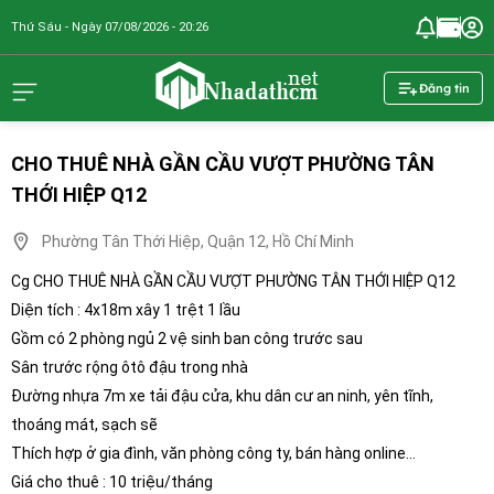
Thứ Sáu - Ngày 07/08/2026 - 20:26
nhadathcm.n
Đăng tin
CHO THUÊ NHÀ GẦN CẦU VƯỢT PHƯỜNG TÂN
THỚI HIỆP Q12
Phường Tân Thới Hiệp, Quận 12, Hồ Chí Minh
Cg CHO THUÊ NHÀ GẦN CẦU VƯỢT PHƯỜNG TÂN THỚI HIỆP Q12
Diện tích : 4x18m xây 1 trệt 1 lầu
Gồm có 2 phòng ngủ 2 vệ sinh ban công trước sau
Sân trước rộng ôtô đậu trong nhà
Đường nhựa 7m xe tải đậu cửa, khu dân cư an ninh, yên tĩnh,
thoáng mát, sạch sẽ
Thích hợp ở gia đình, văn phòng công ty, bán hàng online...
Giá cho thuê : 10 triệu/tháng