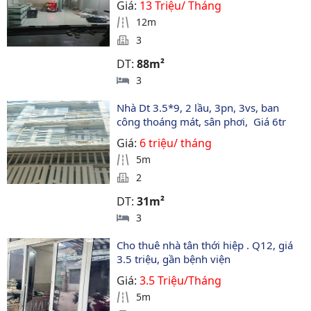
Giá:
13 Triệu/ Tháng
12m
3
DT:
88m²
3
Nhà Dt 3.5*9, 2 lầu, 3pn, 3vs, ban 
công thoáng mát, sân phơi,  Giá 6tr 
Giá:
6 triệu/ tháng
5m
2
DT:
31m²
3
Cho thuê nhà tân thới hiệp . Q12, giá 
3.5 triệu, gần bệnh viện 
Giá:
3.5 Triệu/Tháng
5m