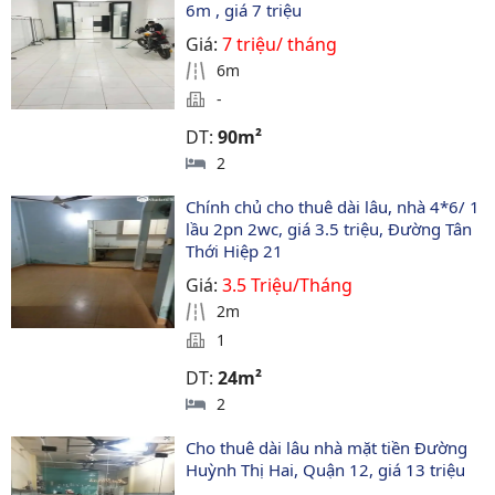
6m , giá 7 triệu
Giá:
7 triệu/ tháng
6m
-
DT:
90m²
2
Chính chủ cho thuê dài lâu, nhà 4*6/ 1 
lầu 2pn 2wc, giá 3.5 triệu, Đường Tân 
Thới Hiệp 21
Giá:
3.5 Triệu/Tháng
2m
1
DT:
24m²
2
Cho thuê dài lâu nhà mặt tiền Đường 
Huỳnh Thị Hai, Quận 12, giá 13 triệu