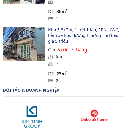
-
DT:
36m²
1
Nhà 3.3x7m, 1 trệt 1 lầu, 2PN, 1WC, 
hẻm xe hơi, đường Trương Thị Hoa, 
giá 5 triệu
Giá:
5 triệu/ tháng
5m
2
DT:
23m²
2
ĐỐI TÁC & DOANH NGHIỆP