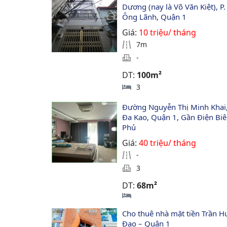
Dương (nay là Võ Văn Kiệt), P.
Ông Lãnh, Quận 1
Giá:
10 triệu/ tháng
7m
-
DT:
100m²
3
Đường Nguyễn Thị Minh Khai, 
Đa Kao, Quận 1, Gần Điện Biê
Phủ
Giá:
40 triệu/ tháng
-
3
DT:
68m²
Cho thuê nhà mặt tiền Trần H
Đạo – Quận 1