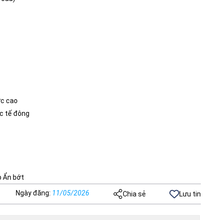
ực cao
ốc tế đông
p Ẩn bớt
Ngày đăng
:
11/05/2026
Chia sẻ
Lưu tin