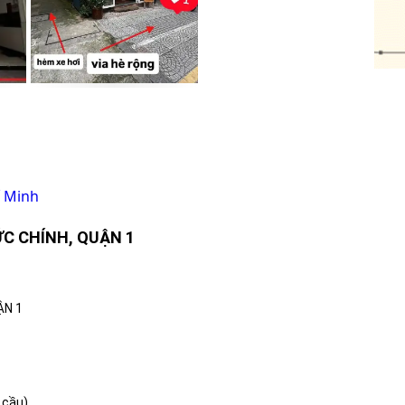
í Minh
ỨC CHÍNH, QUẬN 1
ẬN 1
 cầu)