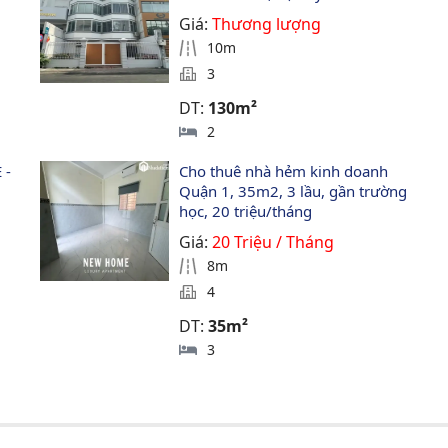
Giá:
Thương lượng
10m
3
DT:
130m²
2
- 
Cho thuê nhà hẻm kinh doanh 
Quận 1, 35m2, 3 lầu, gần trường 
học, 20 triệu/tháng
Giá:
20 Triệu / Tháng
8m
4
DT:
35m²
3