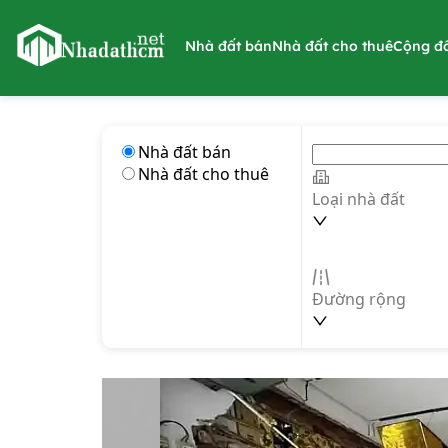
nhadathcm.net
Nhà đất bán
Nhà đất cho thuê
Cộng đ
Nhà đất bán
Nhà đất cho thuê
Loại nhà đất
Đường rộng