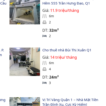
 Cầu 
Hẽm 555 Trần Hưng Đạo, Q1 
Giá:
11.9 triệu/tháng
6m
2
DT:
32m²
2
P. 
Cho thuê nhà Bùi Thị Xuân Q1
n 
Giá:
14 triệu/ tháng
6m
4
DT:
24m²
3
ưng 
Vị Trí Vàng Quận 1 – Nhà Mặt Tiền 
Trần Đình Xu, Cực Kỳ Hiếm!