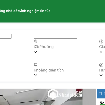
ồng nhà đất
Kinh nghiệm
Tin tức
Xã/Phường
Giá
Khoảng diện tích
Hư
Thô
Ng