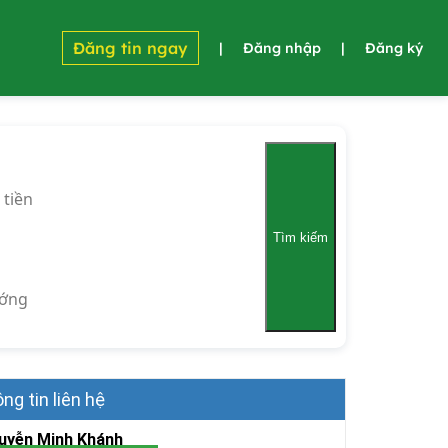
Đăng tin ngay
|
Đăng nhập
|
Đăng ký
 tiền
Tìm kiếm
ớng
ng tin liên hệ
uyễn Minh Khánh