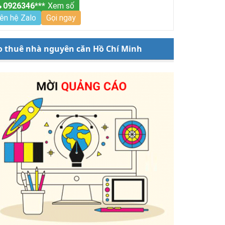
0926346***
Xem số
iên hệ Zalo
Gọi ngay
o thuê nhà nguyên căn Hồ Chí Minh