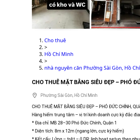
Cho thuê
>
Hồ Chí Minh
>
nhà nguyên căn Phường Sài Gòn, Hồ Ch
CHO THUÊ MẶT BẰNG SIÊU ĐẸP – PHÓ Đ
Phường Sài Gòn, Hồ Chí Minh
CHO THUÊ MẶT BẰNG SIÊU ĐẸP – PHÓ ĐỨC CHÍNH, QU
Hàng hiếm trung tâm – vị trí kinh doanh cực kỳ đắc địa
* Địa chỉ: MB 28–30 Phó Đức Chính, Quận 1
* Diện tích: 8m x 12m (ngang lớn, cực kỳ hiếm)
* Kết cấu: Lửng – trệt – (LDR: linh hoạt setup theo nhu