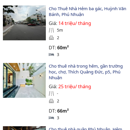
Cho Thuê Nhà Hẻm ba gác, Huỳnh Văn 
Bánh, Phú Nhuận
Giá:
14 triệu/ tháng
5m
2
DT:
60m²
3
Cho thuê nhà trong hẻm, gần trường 
học, chợ, Thích Quảng Đức, p5, Phú 
Nhuận
Giá:
25 triệu/ tháng
-
2
DT:
66m²
3
Cho thuê nhà quận Phú Nhuận, Hẻm 