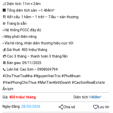
📐 Diện tích: 11m × 24m
🏢 Tổng diện tích sàn: ~1.468m²
🏗️ Kết cấu: 1 hầm – 1 trệt – 7 lầu – sân thượng
⚙️ Trang bị sẵn:
▫️ Hệ thống PCCC đầy đủ
▫️ Máy phát điện riêng
▫️ Vỉa hè rộng, nhận diện thương hiệu cực tốt
💰 Giá thuê: 450 triệu/tháng
💳 Cọc 3 tháng – thanh toán 3 tháng/lần
📆 Bàn giao: 09/11/2025
📞 Liên hệ: Cao Sơn – 0908569794
#ChoThueToaNha #NguyenVanTroi #PhuNhuan
#VanPhongChoThue #MatTienKinhDoanh #CaoSonRealEstate
Ẩn bớt
Giá
:
450 triệu/ tháng
Diện tích
:
1468
m²
Ngày đăng
:
28/05/2026
Chia sẻ
Lưu tin