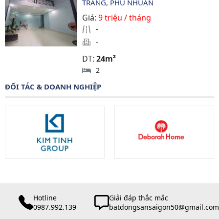
TRANG, PHÚ NHUẬN
Giá:
9 triệu / tháng
-
-
DT:
24m²
2
ĐỐI TÁC & DOANH NGHIỆP
Hotline
Giải đáp thắc mắc
0987.992.139
batdongsansaigon50@gmail.com