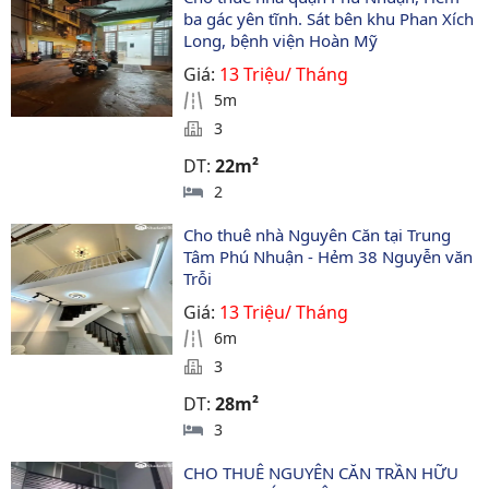
ba gác yên tĩnh. Sát bên khu Phan Xích 
Long, bệnh viện Hoàn Mỹ
Giá:
13 Triệu/ Tháng
5m
3
DT:
22m²
2
Cho thuê nhà Nguyên Căn tại Trung 
Tâm Phú Nhuận - Hẻm 38 Nguyễn văn 
Trỗi
Giá:
13 Triệu/ Tháng
6m
3
DT:
28m²
3
CHO THUÊ NGUYÊN CĂN TRẦN HỮU 