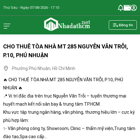
Thứ Sáu - Ngày 07/08/2026 - 17:10
nhadathcm.n
Đăng tin
CHO THUÊ TÒA NHÀ MT 285 NGUYỄN VĂN TRỖI,
P.10, PHÚ NHUẬN
Phường Phú Nhuận, Hồ Chí Minh
🔥 CHO THUÊ TÒA NHÀ MT 285 NGUYỄN VĂN TRỖI, P.10, PHÚ
NHUẬN 🔥
📍 Vị trí đắc địa trên trục Nguyễn Văn Trỗi – tuyến thương mại
huyết mạch kết nối sân bay & trung tâm TP.HCM.
Khu vực tập trung ngân hàng, văn phòng, thương hiệu lớn – cực kỳ
phù hợp làm:
✨ Văn phòng công ty, Showroom, Clinic – thẩm mỹ viện,Trung tâm
đào tạo,Spa cao cấp...