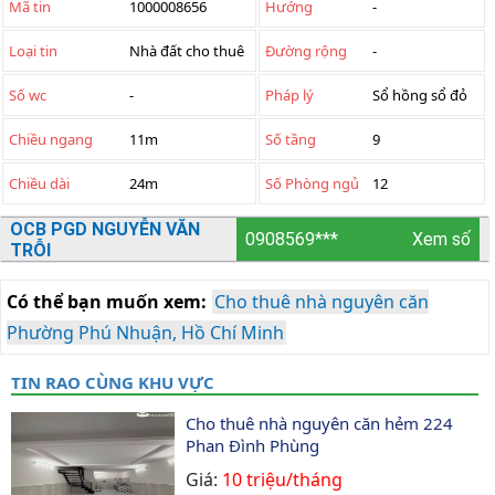
Mã tin
1000008656
Hướng
-
Loại tin
Nhà đất cho thuê
Đường rộng
-
Số wc
-
Pháp lý
Sổ hồng sổ đỏ
Chiều ngang
11m
Số tầng
9
Chiều dài
24m
Số Phòng ngủ
12
OCB PGD NGUYỄN VĂN
0908569***
Xem số
TRỖI
Có thể bạn muốn xem:
Cho thuê nhà nguyên căn
Phường Phú Nhuận, Hồ Chí Minh
TIN RAO CÙNG KHU VỰC
Cho thuê nhà nguyên căn hẻm 224 
Phan Đình Phùng
Giá:
10 triệu/tháng