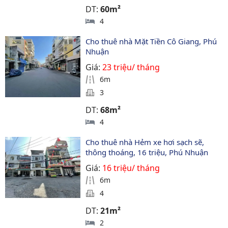
DT:
60m²
4
Cho thuê nhà Mặt Tiền Cô Giang, Phú 
Nhuận
Giá:
23 triệu/ tháng
6m
3
DT:
68m²
4
Cho thuê nhà Hẻm xe hơi sạch sẽ, 
thông thoáng, 16 triệu, Phú Nhuận
Giá:
16 triệu/ tháng
6m
4
DT:
21m²
2