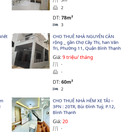
2
DT:
78m²
3
Viết 
CHO THUÊ NHÀ NGUYÊN CĂN 
rộng _ gần Chợ Cây Thị, han Văn 
Trị, Phường 11, Quận Bình Thạnh
Giá:
9 triệu/ tháng
-
-
DT:
60m²
2
ện 
CHO THUÊ NHÀ HẺM XE TẢI – 
 
3PN : 20TR, Bùi Đình Tuý, P.12, 
Bình Thạnh
Giá:
20
-