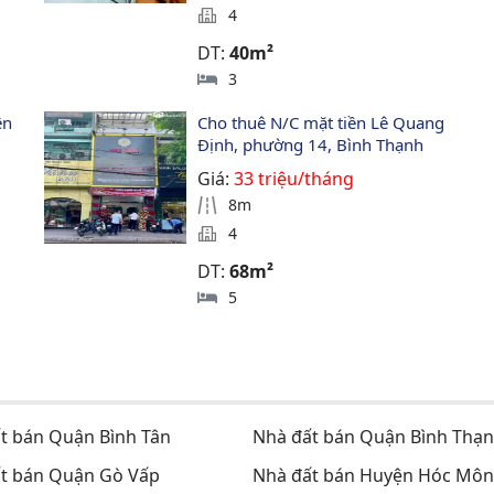
4
DT:
40m²
3
n 
Cho thuê N/C mặt tiền Lê Quang 
Định, phường 14, Bình Thạnh
Giá:
33 triệu/tháng
8m
4
DT:
68m²
5
t bán Quận Bình Tân
Nhà đất bán Quận Bình Thạ
t bán Quận Gò Vấp
Nhà đất bán Huyện Hóc Môn