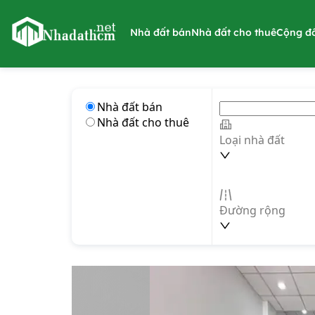
nhadathcm.net
Nhà đất bán
Nhà đất cho thuê
Cộng đ
Nhà đất bán
Nhà đất cho thuê
Loại nhà đất
Đường rộng