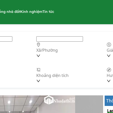
ồng nhà đất
Kinh nghiệm
Tin tức
Xã/Phường
Giá
Khoảng diện tích
Hư
Thô
La