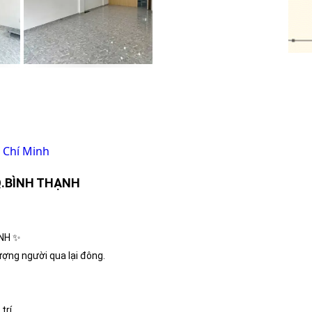
 Chí Minh
Q.BÌNH THẠNH
ẠNH ✨
lượng người qua lại đông.
trí