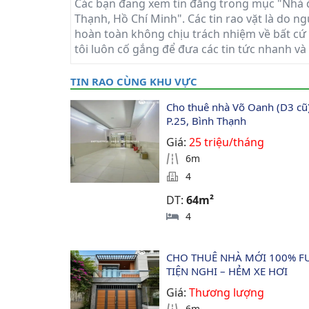
Các bạn đang xem tin đăng trong mục "Nhà 
Thạnh, Hồ Chí Minh". Các tin rao vặt là do ng
hoàn toàn không chịu trách nhiệm về bất cứ t
tôi luôn cố gắng để đưa các tin tức nhanh và
TIN RAO CÙNG KHU VỰC
Cho thuê nhà Võ Oanh (D3 cũ)
P.25, Bình Thạnh
Giá:
25 triệu/tháng
6m
4
DT:
64m²
4
CHO THUÊ NHÀ MỚI 100% FU
TIỆN NGHI – HẺM XE HƠI
Giá:
Thương lượng
6m