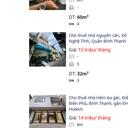
-
DT:
60m²
4
Cho thuê nhà nguyên căn, Xô 
Nghệ Tĩnh, Quận Bình Thạnh
Giá:
15 triệu/ tháng
-
5
DT:
32m²
3
Cho thuê nhà Hẻm ba gác, Đi
Biên Phủ, Bình Thạnh, gần ĐH
Hutech
Giá:
14 triệu/ tháng
8m