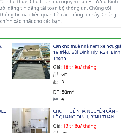
đất cho thuê, Cho thuê nhà nguyên căn Phường Bình
ười đăng tin đăng tải toàn bộ thông tin. Chúng tôi
hông tin nào liên quan tới các thông tin này. Chúng
 chính xác nhất cho các bạn.
, 
Cần cho thuê nhà hẻm xe hơi, giá 
18 triệu, Bùi Đình Túy, P.24, Bình 
Thạnh
Giá:
18 triệu/ tháng
6m
3
DT:
50m²
4
LL 
CHO THUÊ NHÀ NGUYÊN CĂN – 
LÊ QUANG ĐỊNH, BÌNH THẠNH
Giá:
13 triệu/ tháng
3m