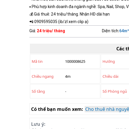
▪️ Phù hợp kinh doanh đa ngành nghề: Spa, Nail, Shop, 
💰 Giá thuê: 24 triệu/tháng. Nhận HĐ dài hạn
📲 0909595035 (ib/zl xem clip ạ)
Giá
:
24 triệu/ tháng
Diện tích
:
64
m²
Các t
Mã tin
1000008625
Hướng
Chiều ngang
4m
Chiều dài
Số tầng
-
Số Phòng ngủ
Có thể bạn muốn xem:
Cho thuê nhà nguyê
Lưu ý: