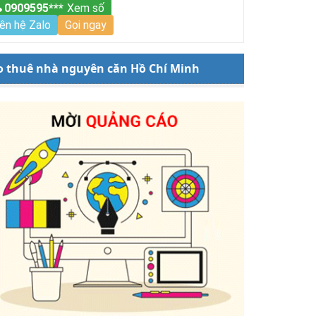
0909595***
Xem số
iên hệ Zalo
Gọi ngay
o thuê nhà nguyên căn Hồ Chí Minh