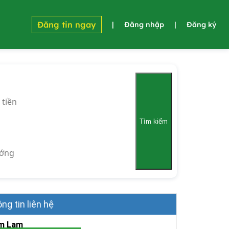
Đăng tin ngay
|
Đăng nhập
|
Đăng ký
 tiền
Tìm kiếm
ớng
ng tin liên hệ
m Lam