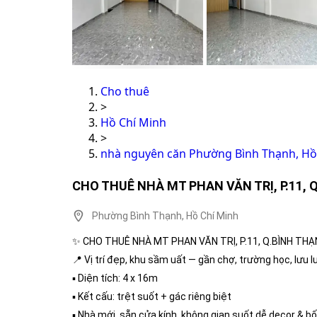
Cho thuê
>
Hồ Chí Minh
>
nhà nguyên căn Phường Bình Thạnh, Hồ
CHO THUÊ NHÀ MT PHAN VĂN TRỊ, P.11, 
Phường Bình Thạnh, Hồ Chí Minh
✨ CHO THUÊ NHÀ MT PHAN VĂN TRỊ, P.11, Q.BÌNH TH
📍 Vị trí đẹp, khu sầm uất — gần chợ, trường học, lưu 
▪️ Diện tích: 4 x 16m
▪️ Kết cấu: trệt suốt + gác riêng biệt
▪️ Nhà mới, sẵn cửa kính, không gian suốt dễ decor & bố 