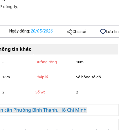
VP công ty,…
Ngày đăng
:
20/05/2026
Chia sẻ
Lưu tin
hông tin khác
-
Đường rộng
10m
16m
Pháp lý
Sổ hồng sổ đỏ
2
Số wc
2
n căn Phường Bình Thạnh, Hồ Chí Minh