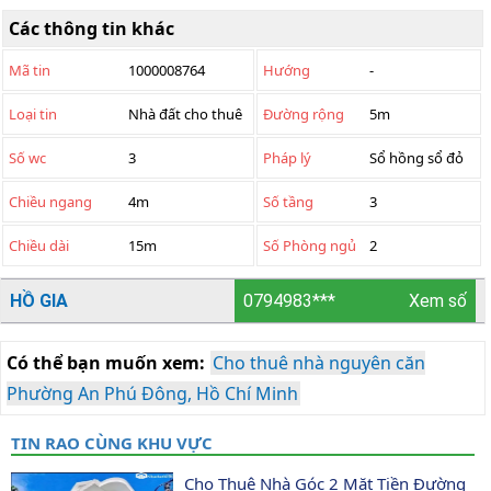
Các thông tin khác
Mã tin
1000008764
Hướng
-
Loại tin
Nhà đất cho thuê
Đường rộng
5m
Số wc
3
Pháp lý
Sổ hồng sổ đỏ
Chiều ngang
4m
Số tầng
3
Chiều dài
15m
Số Phòng ngủ
2
HỒ GIA
0794983***
Xem số
Có thể bạn muốn xem:
Cho thuê nhà nguyên căn
Phường An Phú Đông, Hồ Chí Minh
TIN RAO CÙNG KHU VỰC
Cho Thuê Nhà Góc 2 Mặt Tiền Đường 