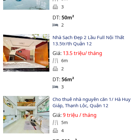
3
DT:
50m²
2
Nhà Sạch Đẹp 2 Lầu Full Nội Thất 
13.5tr/th Quận 12
Giá:
13.5 triệu/ tháng
6m
2
DT:
56m²
3
Cho thuê nhà nguyên căn 1/ Hà Huy 
Giáp, Thạnh Lộc, Quận 12
Giá:
9 triệu / tháng
5m
4