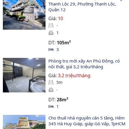
Thạnh Lộc 29, Phường Thạnh Lộc, 
Quận 12
Giá:
10
-
1
DT:
105m²
3
Phòng trọ mới xây An Phú Đông, có 
nội thất, giá 3,2 triệu/tháng
Giá:
3.2 triệu/tháng
5m
-
DT:
28m²
1
Cho thuê nhà nguyên căn 5 tầng, Hẻm 
345 Hà Huy Giáp, giáp Gò Vấp, TpHCM