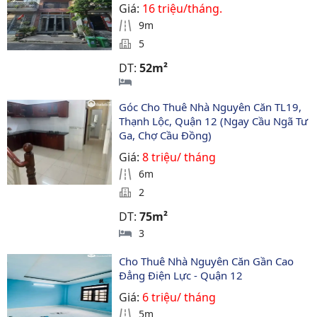
Giá:
16 triệu/tháng.
9m
5
DT:
52m²
Góc Cho Thuê Nhà Nguyên Căn TL19, 
Thạnh Lộc, Quận 12 (Ngay Cầu Ngã Tư 
Ga, Chợ Cầu Đồng)
Giá:
8 triệu/ tháng
6m
2
DT:
75m²
3
Cho Thuê Nhà Nguyên Căn Gần Cao 
Đẳng Điện Lực - Quận 12
Giá:
6 triệu/ tháng
5m