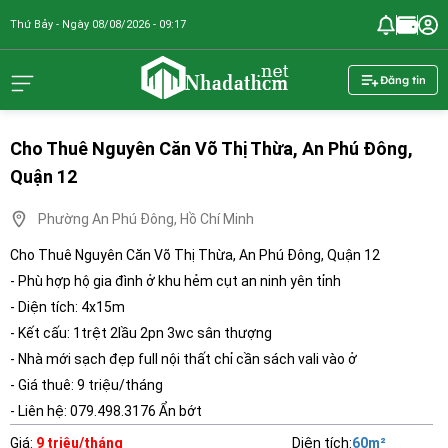
Thứ Bảy - Ngày 08/08/2026 - 09:17
nhadathcm.n
Đăng tin
Cho Thuê Nguyên Căn Võ Thị Thừa, An Phú Đông,
Quận 12
Phường An Phú Đông, Hồ Chí Minh
Cho Thuê Nguyên Căn Võ Thị Thừa, An Phú Đông, Quận 12
- Phù hợp hộ gia đình ở khu hẻm cụt an ninh yên tỉnh
- Diện tích: 4x15m
- Kết cấu: 1trệt 2lầu 2pn 3wc sân thượng
- Nhà mới sạch đẹp full nội thất chỉ cần sách vali vào ở
- Giá thuê: 9 triệu/tháng
- Liên hệ: 079.498.3176 Ẩn bớt
Giá
:
9 triệu/tháng
Diện tích
:
60
m²