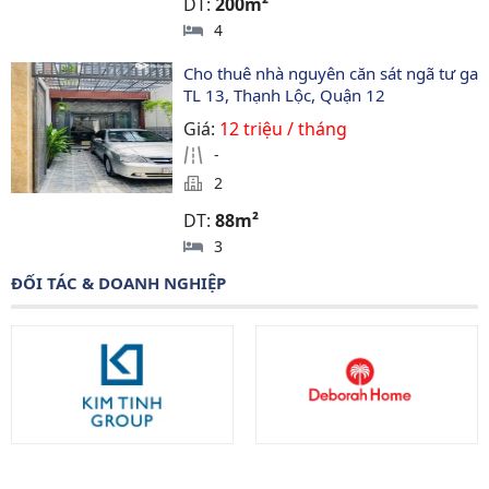
DT:
200m²
4
Cho thuê nhà nguyên căn sát ngã tư ga 
TL 13, Thạnh Lộc, Quận 12
Giá:
12 triệu / tháng
-
2
DT:
88m²
3
ĐỐI TÁC & DOANH NGHIỆP