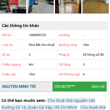
Các thông tin khác
Mã tin
1000005725
Hướng
-
Loại tin
Nhà đất cho thuê
Đường rộng
10m
Số wc
3
Pháp lý
Sổ hồng sổ đỏ
Chiều ngang
4m
Số tầng
3
Chiều dài
15m
Số Phòng ngủ
4
NGUYEN MINH TRÍ
0934679***
Xem số
Có thể bạn muốn xem:
Cho thuê nhà nguyên căn
Đường Số 14, Quận Gò Vấp, Hồ Chí Minh
Cho thuê nhà