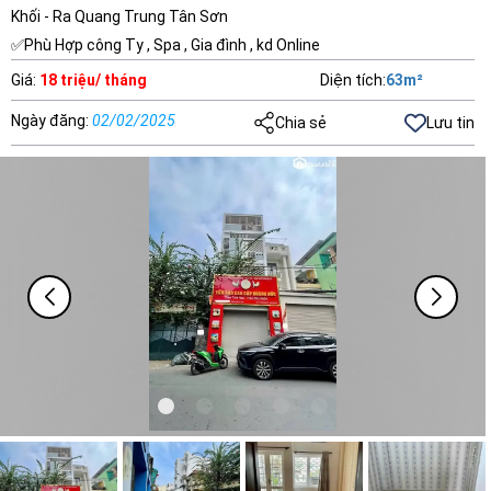
Khối - Ra Quang Trung Tân Sơn
✅Phù Hợp công Ty , Spa , Gia đình , kd Online
Giá
:
18 triệu/ tháng
Diện tích
:
63
m²
Ngày đăng
:
02/02/2025
Chia sẻ
Lưu tin