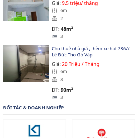
Giá:
9.5 triệu/ tháng
6m
2
DT:
48m²
3
Cho thuê nhà giá ,  hẻm xe hơi 736// 
Lê Đức Thọ Gò Vấp
Giá:
20 Triệu / Tháng
6m
3
DT:
90m²
3
ĐỐI TÁC & DOANH NGHIỆP