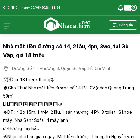
Chủ Nhật - Ngày 09/08/2026 - 11:24
nhadathcm.n
Đăng tin
Nhà mặt tiền đường số 14, 2 lầu, 4pn, 3wc, tại Gò
Vấp, giá 18 triệu
Đường Số 14, Phường 8, Quận Gò Vấp, Hồ Chí Minh
🇻🇳Giá: 18Triệu/ tháng🤝
🏠Cho Thuê Nhà mặt tiền đường số 14, P8, GV.(cách Quang Trung
50m)
LH:0️⃣9️⃣3️⃣4️⃣ 6️⃣7️⃣9️⃣ 3️⃣0️⃣0️⃣🤝
🍀DT : 4.2 x 15m, 1 trệt, 2 lầu, 1 sân thượng ,4 PN, 3 toilet . Sân xe
máy , Nhà Sẳn : Sofa , 4 máy lạnh
👉Hướng Tây Bắc
🌟Nhận nhà bàn giao ngay , Mặt tiền đường . Thông từ Nguyễn văn