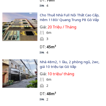
DT:
76m²
4
Cho Thuê Nhà Full Nội Thất Cao Cấp, 
Hẻm 1180/ Quang Trung P8 Gò Vấp
Giá:
20 Triệu / Tháng
6m
3
DT:
45m²
4
Nhà 48m2, 1 lầu, 2 phòng ngủ, 2wc, 
giá 10 triệu tại Gò Vấp
Giá:
10 triệu/ tháng
6m
2
DT:
48m²
2