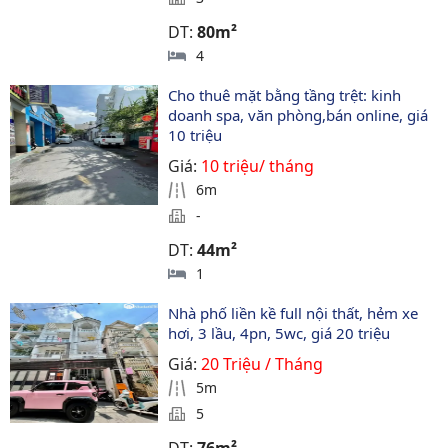
DT:
80m²
4
Cho thuê mặt bằng tầng trệt: kinh 
doanh spa, văn phòng,bán online, giá 
10 triệu
Giá:
10 triệu/ tháng
6m
-
DT:
44m²
1
Nhà phố liền kề full nội thất, hẻm xe 
hơi, 3 lầu, 4pn, 5wc, giá 20 triệu
Giá:
20 Triệu / Tháng
5m
5