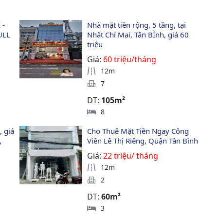
- 
Nhà mặt tiền rộng, 5 tầng, tại 
ULL 
Nhất Chí Mai, Tân BÌnh, giá 60 
triệu
Giá:
60 triệu/tháng
12m
7
DT:
105m²
8
 giá 
Cho Thuê Mặt Tiền Ngay Công 
, 
Viên Lê Thị Riêng, Quận Tân Bình
Giá:
22 triệu/ tháng
12m
2
DT:
60m²
3