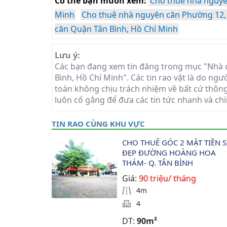
Có thể bạn muốn xem:
Cho thuê nhà nguyê
Minh
Cho thuê nhà nguyên căn Phường 12,
căn Quận Tân Bình, Hồ Chí Minh
Lưu ý:
Các bạn đang xem tin đăng trong mục "Nhà 
Bình, Hồ Chí Minh". Các tin rao vặt là do ngư
toàn không chịu trách nhiệm về bất cứ thông 
luôn cố gắng để đưa các tin tức nhanh và chí
TIN RAO CÙNG KHU VỰC
CHO THUÊ GÓC 2 MẶT TIỀN S
ĐẸP ĐƯỜNG HOÀNG HOA 
THÁM- Q. TÂN BÌNH 
Giá:
90 triệu/ tháng
4m
4
DT:
90m²