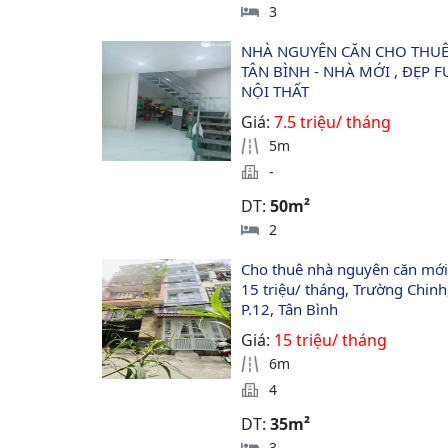
3
NHÀ NGUYÊN CĂN CHO THUÊ 
TÂN BÌNH - NHÀ MỚI , ĐẸP F
NỘI THẤT
Giá:
7.5 triệu/ tháng
5m
-
DT:
50m²
2
Cho thuê nhà nguyên căn mới,
15 triệu/ tháng, Trường Chinh
P.12, Tân Bình
Giá:
15 triệu/ tháng
6m
4
DT:
35m²
3