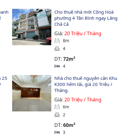
oanh 
Cho thuê nhà mới Cộng Hoà 
2 
phường 4 Tân Bình ngay Lăng 
Chả Cả
Giá:
20 Triệu / Tháng
8m
4
DT:
72m²
4
 25 
Nhà cho thuê nguyên căn Khu 
 
K300 hẻm tải, giá 20 Triệu / 
Tháng.
Giá:
20 Triệu / Tháng
6m
2
DT:
60m²
3