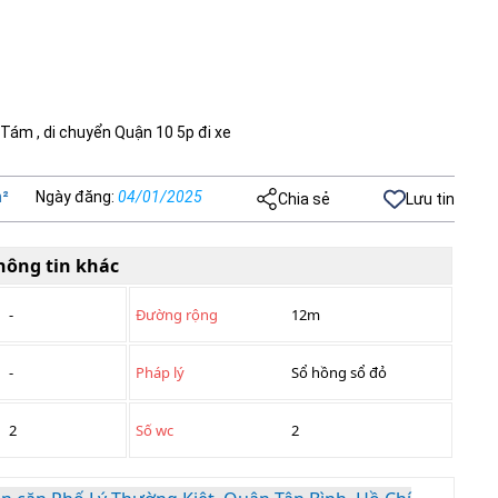
ám , di chuyển Quận 10 5p đi xe
²
Ngày đăng
:
04/01/2025
Chia sẻ
Lưu tin
hông tin khác
-
Đường rộng
12m
-
Pháp lý
Sổ hồng sổ đỏ
2
Số wc
2