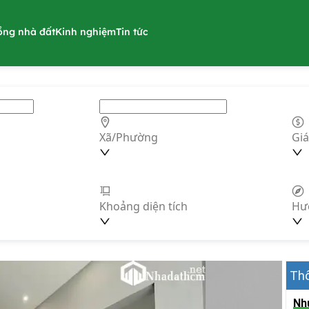
ồng nhà đất
Kinh nghiệm
Tin tức
Xã/Phường
Giá
Khoảng diện tích
Hư
Thô
Nh