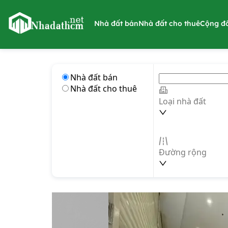
nhadathcm.net
Nhà đất bán
Nhà đất cho thuê
Cộng đ
Nhà đất bán
Nhà đất cho thuê
Loại nhà đất
Đường rộng