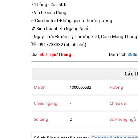
• 1 Lửng - Giá :50tr
• Vỉa hè siêu Rộng
✅Combo trệt + lửng giá cả thương lượng
💕 Kinh Doanh Đa Ngàng Nghề
- Ngay Trực Đường Lý Thường kiệt, Cách Mạng Tháng T
👋 : 0917738332 (chính chủ)
Giá
:
50 Triệu/Tháng
Diện tích
:
380
m
Các t
Mã tin
1000005532
Hướng
Chiều ngang
-
Chiều dài
Số tầng
2
Số Phòng ngủ