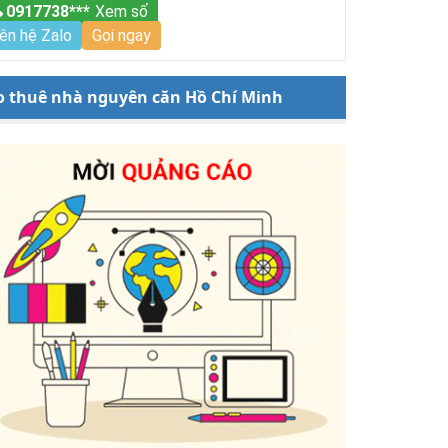
0917738***
Xem số
iên hệ Zalo
Gọi ngay
o thuê nhà nguyên căn Hồ Chí Minh