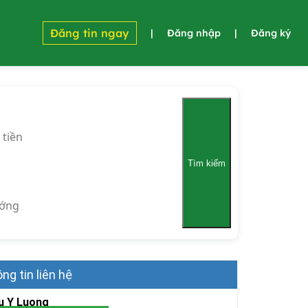
Đăng tin ngay
|
Đăng nhập
|
Đăng ký
 tiền
Tìm kiếm
ớng
ng tin liên hệ
u Y Luong