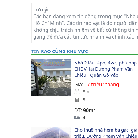
Lưu ý:
Các bạn đang xem tin đăng trong mục "Nhà 
Hồ Chí Minh". Các tin rao vặt là do người đăn
không chịu trách nhiệm về bất cứ thông tin n
gắng để đưa các tin tức nhanh và chính xác 
TIN RAO CÙNG KHU VỰC
Nhà 2 lầu, 4pn, 4wc, phù hợp
CHDV, tại Đường Phạm Văn 
Chiêu,  Quận Gò Vấp
Giá:
17 triệu/ tháng
8m
3
DT:
90m²
4
Cho thuê nhà hẻm ba gác, giá
triệu, Đường Phạm Văn Chiêu