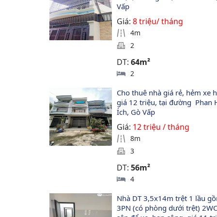
Vấp
Giá:
8 triệu/ tháng
4m
2
DT:
64m²
2
Cho thuê nhà giá rẻ, hẻm xe h
giá 12 triệu, tại đường  Phan 
Ích, Gò Vấp
Giá:
12 triệu / tháng
8m
3
DT:
56m²
4
Nhà DT 3,5x14m trệt 1 lầu g
3PN (có phòng dưới trệt) 2WC