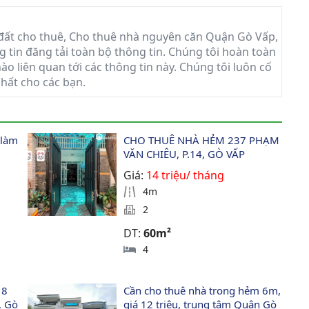
đất cho thuê, Cho thuê nhà nguyên căn Quận Gò Vấp,
g tin đăng tải toàn bộ thông tin. Chúng tôi hoàn toàn
ào liên quan tới các thông tin này. Chúng tôi luôn cố
nhất cho các bạn.
 làm 
CHO THUÊ NHÀ HẺM 237 PHẠM 
VĂN CHIÊU, P.14, GÒ VẤP
Giá:
14 triệu/ tháng
4m
2
DT:
60m²
4
 8 
Cần cho thuê nhà trong hẻm 6m, 
, Gò 
giá 12 triệu, trung tâm Quận Gò 