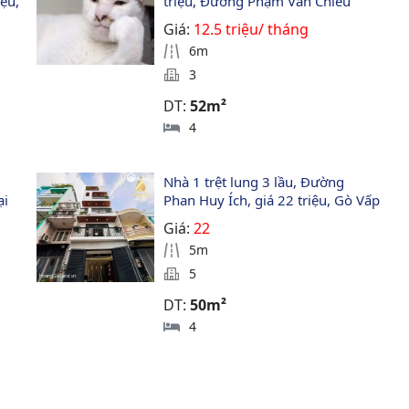
ệu, 
triệu, Đường Phạm Văn Chiêu
Giá:
12.5 triệu/ tháng
6m
3
DT:
52m²
4
Nhà 1 trệt lung 3 lầu, Đường 
ại 
Phan Huy Ích, giá 22 triệu, Gò Vấp
Giá:
22
5m
5
DT:
50m²
4