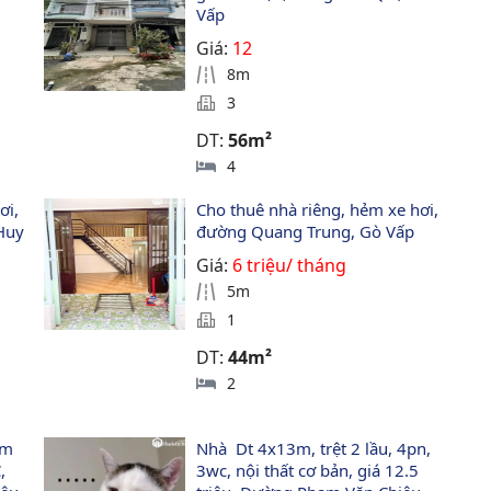
Vấp
Giá:
12
8m
3
DT:
56m²
4
ơi, 
Cho thuê nhà riêng, hẻm xe hơi, 
Huy 
đường Quang Trung, Gò Vấp
Giá:
6 triệu/ tháng
5m
1
DT:
44m²
2
ồm 
Nhà  Dt 4x13m, trệt 2 lầu, 4pn, 
, 
3wc, nội thất cơ bản, giá 12.5 