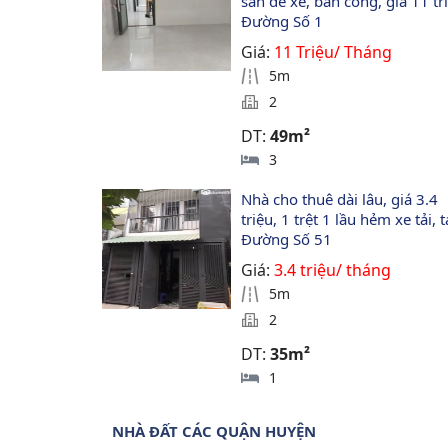
sân để xe, ban công, giá 11 tri
Đường Số 1
Giá:
11 Triệu/ Tháng
5m
2
DT:
49m²
3
Nhà cho thuê dài lâu, giá 3.4 
triệu, 1 trệt 1 lầu hẻm xe tải, t
Đường Số 51
Giá:
3.4 triệu/ tháng
5m
2
DT:
35m²
1
NHÀ ĐẤT CÁC QUẬN HUYỆN