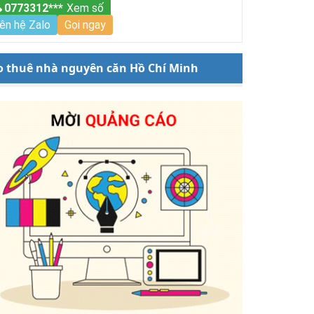
0773312***
Xem số
iên hệ Zalo
Gọi ngay
o thuê nhà nguyên căn Hồ Chí Minh