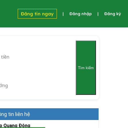
Đăng tin ngay
|
Đăng nhập
|
Đăng ký
 tiền
Tìm kiếm
ớng
ng tin liên hệ
o Quang Đông