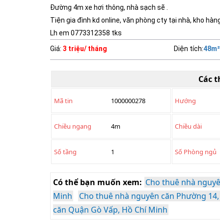
Đường 4m xe hơi thông, nhà sạch sẽ .
Tiện gia đình kd online, văn phòng cty tại nhà, kho hàng
Lh em 0773312358 tks
Giá
:
3 triệu/ tháng
Diện tích
:
48
m²
Các t
Mã tin
1000000278
Hướng
Chiều ngang
4m
Chiều dài
Số tầng
1
Số Phòng ngủ
Có thể bạn muốn xem:
Cho thuê nhà nguyê
Minh
Cho thuê nhà nguyên căn Phường 14,
căn Quận Gò Vấp, Hồ Chí Minh