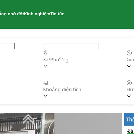
ồng nhà đất
Kinh nghiệm
Tin tức
Xã/Phường
Giá
Khoảng diện tích
Hư
Thô
Đà