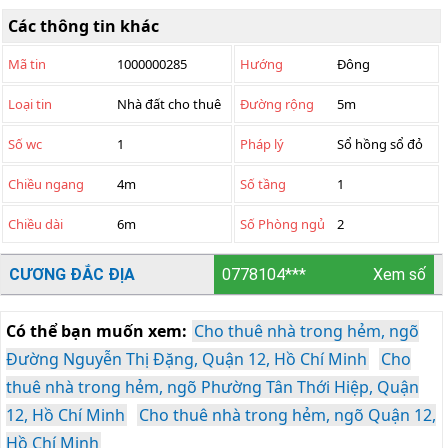
Các thông tin khác
Mã tin
1000000285
Hướng
Đông
Loại tin
Nhà đất cho thuê
Đường rộng
5m
Số wc
1
Pháp lý
Sổ hồng sổ đỏ
Chiều ngang
4m
Số tầng
1
Chiều dài
6m
Số Phòng ngủ
2
CƯƠNG ĐẮC ĐỊA
0778104***
Xem số
Có thể bạn muốn xem:
Cho thuê nhà trong hẻm, ngõ
Đường Nguyễn Thị Đặng, Quận 12, Hồ Chí Minh
Cho
thuê nhà trong hẻm, ngõ Phường Tân Thới Hiệp, Quận
12, Hồ Chí Minh
Cho thuê nhà trong hẻm, ngõ Quận 12,
Hồ Chí Minh