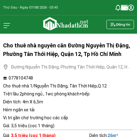
Thứ Sáu - Ngày 07/08/2026 - 03:45
nhadathcm.n
Đăng tin
Cho thuê nhà nguyên căn Đường Nguyễn Thị Đặng,
Phường Tân Thới Hiệp, Quận 12, Tp Hồ Chí Minh
Đường Nguyễn Thị Đặng, Phường Tân Thới Hiệp, Quận 12, Hồ
Chí Minh
☎️: 0778104748
Cho thuê nhà 1/Nguyễn Thị Đặng, Tân Thới Hiệp,Q.12
Trệt lầu 2phòng ngủ , 1wc phòng khách+bếp
Diện tích: 4m X 6,5m
Hẻm ngắn xe tải
Vị trí gần chợ trường học các cấp
Giá: 3,5 triệu (cọc 1 tháng)
Giá
:
3,5 triệu (cọc 1 tháng)
Diện tích
:
26
m²