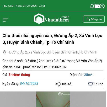
Thứ Sáu - Ngày 07/08/2026 - 03:51
nhadathcm.n
Đăng tin
Cho thuê nhà nguyên căn, Đường Ấp 2, Xã Vĩnh Lộc
B, Huyện Bình Chánh, Tp Hồ Chí Minh
Đường Ấp 2, Xã Vĩnh Lộc B, Huyện Bình Chánh, Hồ Chí Minh
Cho thuê nhà : 3.5x8m ( 2pn 1wc) Giá: 3tr/ tháng Võ Văn Vân Ấp 2(
gần dê tươi 5 phát) vlb bc. Lh: 0915862182
Giá
:
3 triệu/ tháng
Diện tích
:
28
m²
Ngày đăng
:
04/10/2023
Chia sẻ
Lưu tin