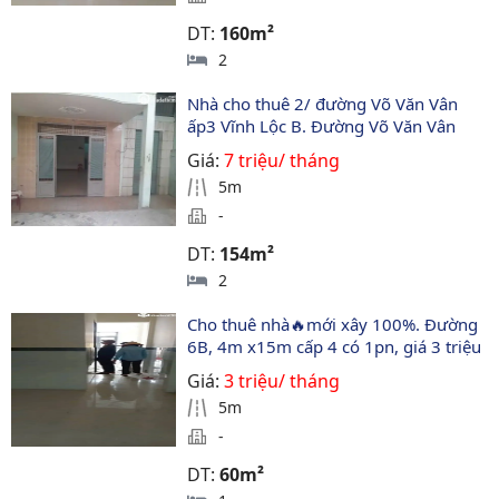
DT:
160m²
2
Nhà cho thuê 2/ đường Võ Văn Vân 
ấp3 Vĩnh Lộc B. Đường Võ Văn Vân
Giá:
7 triệu/ tháng
5m
-
DT:
154m²
2
Cho thuê nhà🔥mới xây 100%. Đường 
6B, 4m x15m cấp 4 có 1pn, giá 3 triệu
Giá:
3 triệu/ tháng
5m
-
DT:
60m²