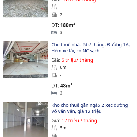
-
2
DT:
180m²
3
Cho thuê nhà:  5tr/ tháng, Đường 1A, 
Hẻm xe tải, có NC sạch 
Giá:
5 triệu/ tháng
6m
-
DT:
48m²
2
Kho cho thuê gần ngã5 2 xẹc đường 
Võ văn Vân, giá 12 triệu
Giá:
12 triệu / tháng
5m
-