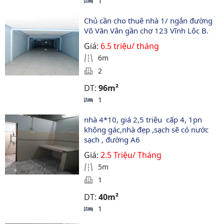
1
Chủ cần cho thuê nhà 1/ ngắn đường 
Võ Văn Vân gần chợ 123 Vĩnh Lộc B.
Giá:
6.5 triệu/ tháng
6m
2
DT:
96m²
1
nhà 4*10, giá 2,5 triệu  cấp 4, 1pn  
không gác,nhà đẹp ,sạch sẽ có nước  
sạch , đường A6
Giá:
2.5 Triệu/ Tháng
5m
1
DT:
40m²
1