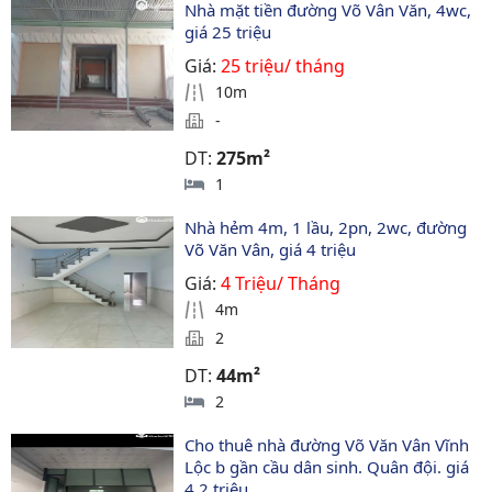
Nhà mặt tiền đường Võ Vân Văn, 4wc, 
giá 25 triệu
Giá:
25 triệu/ tháng
10m
-
DT:
275m²
1
Nhà hẻm 4m, 1 lầu, 2pn, 2wc, đường 
Võ Văn Vân, giá 4 triệu
Giá:
4 Triệu/ Tháng
4m
2
DT:
44m²
2
Cho thuê nhà đường Võ Văn Vân Vĩnh 
Lộc b gần cầu dân sinh. Quân đội. giá 
4.2 triệu