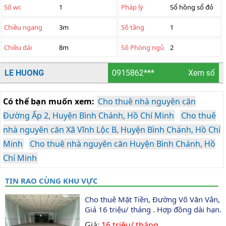
Số wc
1
Pháp lý
Sổ hồng sổ đỏ
Chiều ngang
3m
Số tầng
1
Chiều dài
8m
Số Phòng ngủ
2
LE HUONG
0915862***
Xem số
Có thể bạn muốn xem:
Cho thuê nhà nguyên căn
Đường Ấp 2, Huyện Bình Chánh, Hồ Chí Minh
Cho thuê
nhà nguyên căn Xã Vĩnh Lộc B, Huyện Bình Chánh, Hồ Chí
Minh
Cho thuê nhà nguyên căn Huyện Bình Chánh, Hồ
Chí Minh
TIN RAO CÙNG KHU VỰC
Cho thuê Mặt Tiền, Đường Võ Văn Vân, 
Giá 16 triệu/ tháng . Hợp đồng dài hạn.
Giá:
16 triệu/ tháng