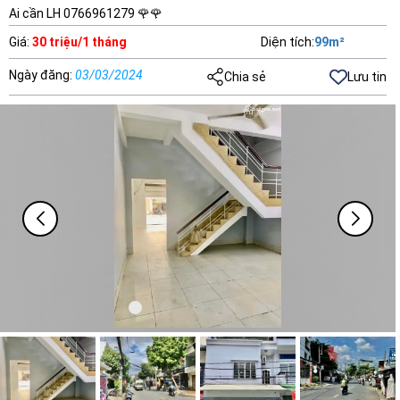
Ai cần LH 0766961279 🌹🌹
Giá
:
30 triệu/1 tháng
Diện tích
:
99
m²
Ngày đăng
:
03/03/2024
Chia sẻ
Lưu tin