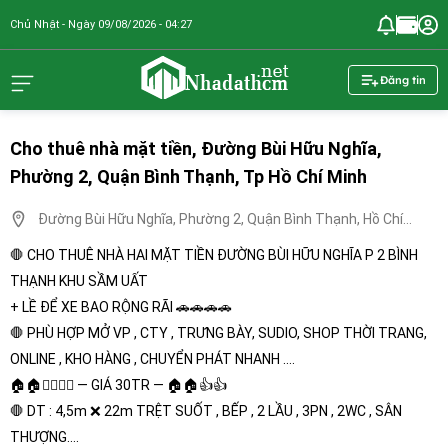
Chủ Nhật - Ngày 09/08/2026 - 04:27
nhadathcm.n
Đăng tin
Cho thuê nhà mặt tiền, Đường Bùi Hữu Nghĩa,
Phường 2, Quận Bình Thạnh, Tp Hồ Chí Minh
Đường Bùi Hữu Nghĩa, Phường 2, Quận Bình Thạnh, Hồ Chí
Minh
🛑 CHO THUÊ NHÀ HAI MẶT TIỀN ĐƯỜNG BÙI HỮU NGHĨA P 2 BÌNH
THẠNH KHU SẦM UẤT
+ LỀ ĐỂ XE BAO RỘNG RÃI 🚗🚗🚗🚗
🛑 PHÙ HỢP MỞ VP , CTY , TRƯNG BÀY, SUDIO, SHOP THỜI TRANG,
ONLINE , KHO HÀNG , CHUYỂN PHÁT NHANH ….
🏠🏠👉🏼👉🏼 — GIÁ 30TR — 🏠🏠👍👍
🛑 DT : 4,5m ❌ 22m TRỆT SUỐT , BẾP , 2 LẦU , 3PN , 2WC , SÂN
THƯỢNG….