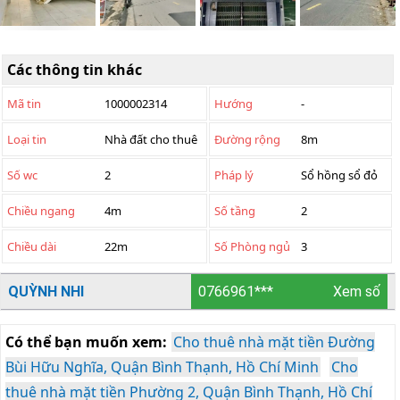
Các thông tin khác
Mã tin
1000002314
Hướng
-
Loại tin
Nhà đất cho thuê
Đường rộng
8m
Số wc
2
Pháp lý
Sổ hồng sổ đỏ
Chiều ngang
4m
Số tầng
2
Chiều dài
22m
Số Phòng ngủ
3
QUỲNH NHI
0766961***
Xem số
Có thể bạn muốn xem:
Cho thuê nhà mặt tiền Đường
Bùi Hữu Nghĩa, Quận Bình Thạnh, Hồ Chí Minh
Cho
thuê nhà mặt tiền Phường 2, Quận Bình Thạnh, Hồ Chí