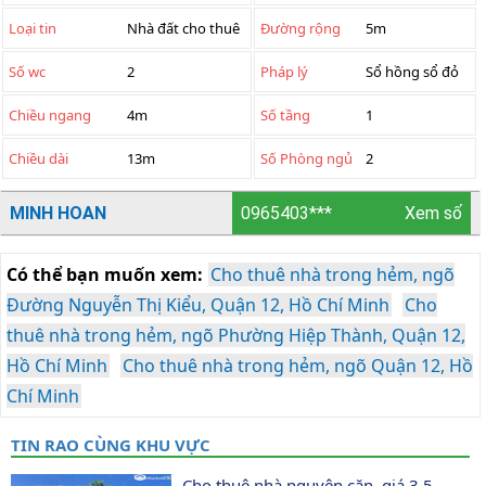
Loại tin
Nhà đất cho thuê
Đường rộng
5m
Số wc
2
Pháp lý
Sổ hồng sổ đỏ
Chiều ngang
4m
Số tầng
1
Chiều dài
13m
Số Phòng ngủ
2
MINH HOAN
0965403***
Xem số
Có thể bạn muốn xem:
Cho thuê nhà trong hẻm, ngõ
Đường Nguyễn Thị Kiểu, Quận 12, Hồ Chí Minh
Cho
thuê nhà trong hẻm, ngõ Phường Hiệp Thành, Quận 12,
Hồ Chí Minh
Cho thuê nhà trong hẻm, ngõ Quận 12, Hồ
Chí Minh
TIN RAO CÙNG KHU VỰC
Cho thuê nhà nguyên căn, giá 3.5 