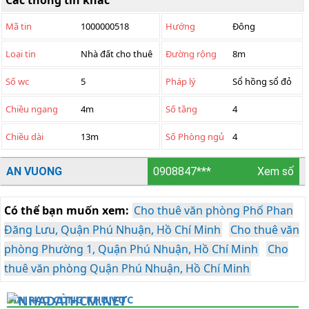
Các thông tin khác
Mã tin
1000000518
Hướng
Đông
Loại tin
Nhà đất cho thuê
Đường rộng
8m
Số wc
5
Pháp lý
Sổ hồng sổ đỏ
Chiều ngang
4m
Số tầng
4
Chiều dài
13m
Số Phòng ngủ
4
AN VUONG
0908847***
Xem số
Có thể bạn muốn xem:
Cho thuê văn phòng Phố Phan
Đăng Lưu, Quận Phú Nhuận, Hồ Chí Minh
Cho thuê văn
phòng Phường 1, Quận Phú Nhuận, Hồ Chí Minh
Cho
thuê văn phòng Quận Phú Nhuận, Hồ Chí Minh
TIN RAO CÙNG KHU VỰC