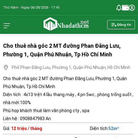
Thứ Năm - Ngày 06/08/2026 - 17:45
nhadathcm.n
Đăng tin
Cho thuê nhà góc 2 MT đường Phan Đăng Lưu,
Phường 1, Quận Phú Nhuận, Tp Hồ Chí Minh
Phố Phan Đăng Lưu, Phường 1, Quận Phú Nhuận, Hồ Chí Minh
Cho thuê nhà góc 2 MT đường Phan Đăng Lưu, Phường 1, Quận
Phú Nhuận, Tp Hồ Chí Minh
Diện tích : 4x13 trệt 4 lầu thang máy , 4 pn 5wc , phòng trống suốt ,
nhà mới 100%
Phù họp khách thuê làm văn phòng cty , spa
Liên hệ : 0908847983 An
Giá
:
12 triệu / tháng
Diện tích
:
52
m²