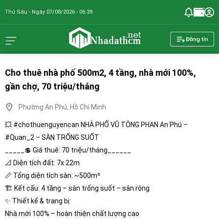
Thứ Sáu - Ngày 07/08/2026 - 06:39
nhadathcm.n
Đăng tin
Cho thuê nhà phố 500m2, 4 tầng, nhà mới 100%,
gần chợ, 70 triệu/tháng
Phường An Phú, Hồ Chí Minh
💥 #chothuenguyencan NHÀ PHỐ VŨ TÔNG PHAN An Phú –
#Quan_2 – SÀN TRỐNG SUỐT
_____💲 Giá thuê: 70 triệu/tháng______
📐 Diện tích đất: 7x 22m
📏 Tổng diện tích sàn: ~500m²
🏗️ Kết cấu: 4 tầng – sàn trống suốt – sân rộng
✨ Thiết kế & trang bị:
Nhà mới 100% – hoàn thiện chất lượng cao