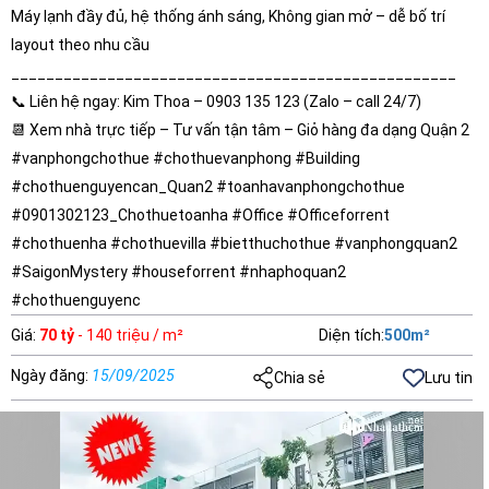
Máy lạnh đầy đủ, hệ thống ánh sáng, Không gian mở – dễ bố trí
layout theo nhu cầu
___________________________________________________
📞 Liên hệ ngay: Kim Thoa – 0903 135 123 (Zalo – call 24/7)
📆 Xem nhà trực tiếp – Tư vấn tận tâm – Giỏ hàng đa dạng Quận 2
#vanphongchothue #chothuevanphong #Building
#chothuenguyencan_Quan2 #toanhavanphongchothue
#0901302123_Chothuetoanha #Office #Officeforrent
#chothuenha #chothuevilla #bietthuchothue #vanphongquan2
#SaigonMystery #houseforrent #nhaphoquan2
#chothuenguyenc
Giá
:
70 tỷ
- 140 triệu / m²
Diện tích
:
500
m²
Ngày đăng
:
15/09/2025
Chia sẻ
Lưu tin