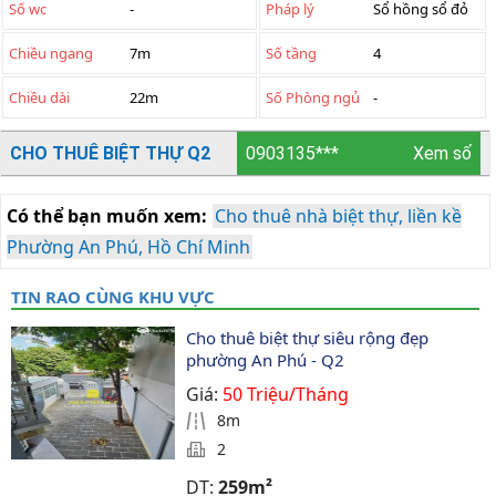
Số wc
-
Pháp lý
Sổ hồng sổ đỏ
Chiều ngang
7m
Số tầng
4
Chiều dài
22m
Số Phòng ngủ
-
CHO THUÊ BIỆT THỰ Q2
0903135***
Xem số
Có thể bạn muốn xem:
Cho thuê nhà biệt thự, liền kề
Phường An Phú, Hồ Chí Minh
TIN RAO CÙNG KHU VỰC
Cho thuê biệt thự siêu rộng đẹp 
phường An Phú - Q2
Giá:
50 Triệu/Tháng
8m
2
DT:
259m²