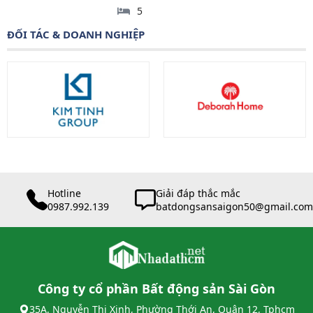
5
ĐỐI TÁC & DOANH NGHIỆP
Hotline
Giải đáp thắc mắc
0987.992.139
batdongsansaigon50@gmail.com
Công ty cổ phần Bất động sản Sài Gòn
35A, Nguyễn Thị Xinh, Phường Thới An, Quận 12, Tphcm