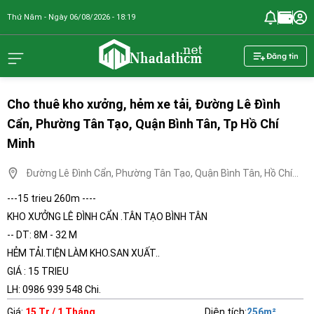
Thứ Năm - Ngày 06/08/2026 - 18:19
nhadathcm.n
Đăng tin
Cho thuê kho xưởng, hẻm xe tải, Đường Lê Đình
Cẩn, Phường Tân Tạo, Quận Bình Tân, Tp Hồ Chí
Minh
Đường Lê Đình Cẩn, Phường Tân Tạo, Quận Bình Tân, Hồ Chí
Minh
---15 trieu 260m ----
KHO XƯỞNG LÊ ĐÌNH CẨN .TÂN TẠO BÌNH TÂN
-- DT: 8M - 32 M
HẺM TẢI.TIỆN LÀM KHO.SAN XUẤT..
GIÁ : 15 TRIEU
LH: 0986 939 548 Chi.
Giá
:
15 Tr / 1 Tháng
Diện tích
:
256
m²