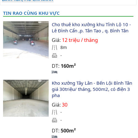
TIN RAO CÙNG KHU VỰC
Cho thuê kho xưởng khu Tỉnh Lộ 10 - 
Lê Đình Cẩn ,p. Tân Tạo , q. Bình Tân
Giá:
12 triệu / tháng
8m
-
DT:
160m²
Kho xưởng Tây Lân - Bến Lội Bình Tân 
giá 30triệu/ tháng, 500m2, có điện 3 
pha
Giá:
30
-
-
DT:
500m²