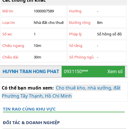
Các thông tin khác
Mã tin
1000007589
Hướng
-
Loại tin
Nhà đất cho thuê
Đường rộng
8m
Số wc
1
Pháp lý
Sổ hồng sổ đỏ
Chiều ngang
10m
Số tầng
-
Chiều dài
30m
Số Phòng ngủ
-
HUYNH TRAN HONG PHAT
0931150***
Xem số
Có thể bạn muốn xem:
Cho thuê kho, nhà xưởng, đất
Phường Tây Thạnh, Hồ Chí Minh
TIN RAO CÙNG KHU VỰC
ĐỐI TÁC & DOANH NGHIỆP