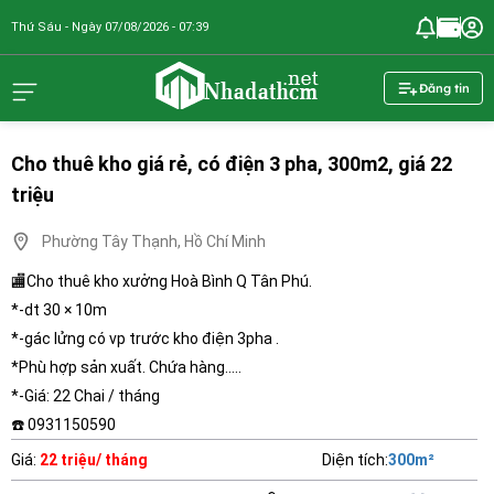
Thứ Sáu - Ngày 07/08/2026 - 07:39
nhadathcm.n
Đăng tin
Cho thuê kho giá rẻ, có điện 3 pha, 300m2, giá 22
triệu
Phường Tây Thạnh, Hồ Chí Minh
🏬Cho thuê kho xưởng Hoà Bình Q Tân Phú.
*-dt 30 × 10m
*-gác lửng có vp trước kho điện 3pha .
*Phù hợp sản xuất. Chứa hàng.....
*-Giá: 22 Chai / tháng
☎️ 0931150590
Giá
:
22 triệu/ tháng
Diện tích
:
300
m²