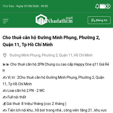
Thứ Sáu - Ngày 07/08/2026 - 09:00
nhadathcm.n
Đăng tin
Cho thuê căn hộ Đường Minh Phụng, Phường 2,
Quận 11, Tp Hồ Chí Minh
Đường Minh Phụng, Phường 2, Quận 11, Hồ Chí Minh
💫💫 Cho thuê căn hộ 2PN Chung cu cao cấp Happy One q11 Giá Rẻ
!!!
✍ Vị trí : 2Cho thuê căn hộ Đường Minh Phụng, Phường 2, Quận
11, Tp Hồ Chí Minh
✍ Loại căn hộ 2 PN - 2 WC
✍ Full nội thất
💰 Giá thuê: 8 triệu/tháng (cọc 2 tháng )
✍ Tiện ích nội khu , hồ bơi trong nhà , công viên tầng 21 , khu vực