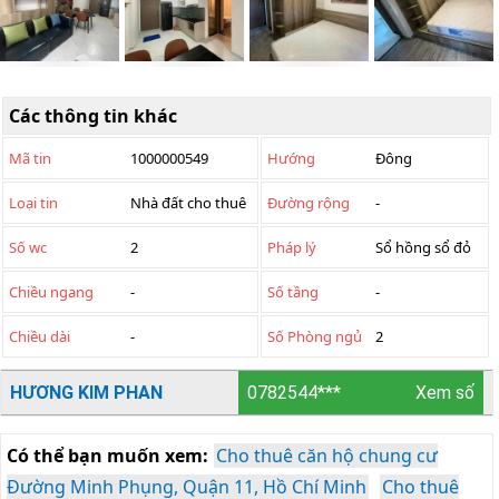
Các thông tin khác
Mã tin
1000000549
Hướng
Đông
Loại tin
Nhà đất cho thuê
Đường rộng
-
Số wc
2
Pháp lý
Sổ hồng sổ đỏ
Chiều ngang
-
Số tầng
-
Chiều dài
-
Số Phòng ngủ
2
HƯƠNG KIM PHAN
0782544***
Xem số
Có thể bạn muốn xem:
Cho thuê căn hộ chung cư
Đường Minh Phụng, Quận 11, Hồ Chí Minh
Cho thuê