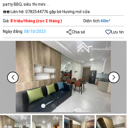
patty BBQ, siêu thị mini …
☎️☎️ Liên hệ: 0782544776 gặp bé Hương mở cửa
Giá
:
8 triệu/tháng (cọc 2 tháng )
Diện tích
:
60
m²
Ngày đăng
:
08/10/2023
Chia sẻ
Lưu tin