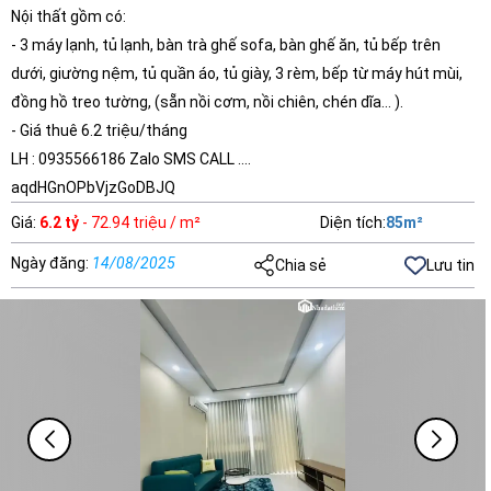
Nội thất gồm có:
- 3 máy lạnh, tủ lạnh, bàn trà ghế sofa, bàn ghế ăn, tủ bếp trên
dưới, giường nệm, tủ quần áo, tủ giày, 3 rèm, bếp từ máy hút mùi,
đồng hồ treo tường, (sẵn nồi cơm, nồi chiên, chén dĩa... ).
- Giá thuê 6.2 triệu/tháng
LH : 0935566186 Zalo SMS CALL ....
aqdHGnOPbVjzGoDBJQ
Giá
:
6.2 tỷ
- 72.94 triệu / m²
Diện tích
:
85
m²
Ngày đăng
:
14/08/2025
Chia sẻ
Lưu tin