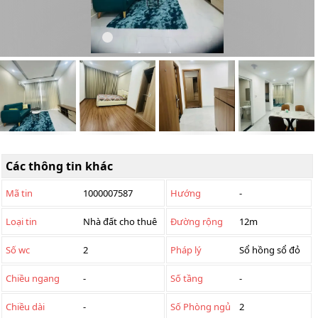
Các thông tin khác
Mã tin
1000007587
Hướng
-
Loại tin
Nhà đất cho thuê
Đường rộng
12m
Số wc
2
Pháp lý
Sổ hồng sổ đỏ
Chiều ngang
-
Số tầng
-
Chiều dài
-
Số Phòng ngủ
2