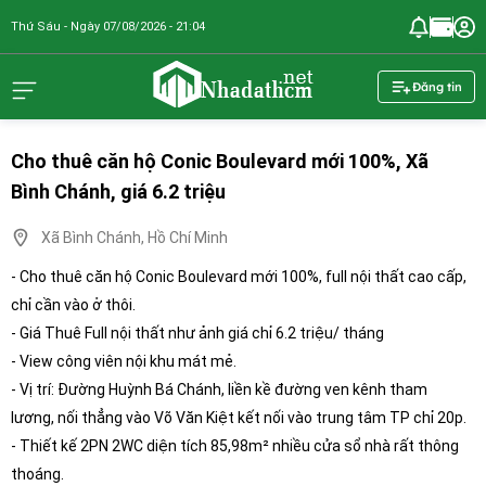
Thứ Sáu - Ngày 07/08/2026 - 21:04
nhadathcm.n
Đăng tin
Cho thuê căn hộ Conic Boulevard mới 100%, Xã
Bình Chánh, giá 6.2 triệu
Xã Bình Chánh, Hồ Chí Minh
- Cho thuê căn hộ Conic Boulevard mới 100%, full nội thất cao cấp,
chỉ cần vào ở thôi.
- Giá Thuê Full nội thất như ảnh giá chỉ 6.2 triệu/ tháng
- View công viên nội khu mát mẻ.
- Vị trí: Đường Huỳnh Bá Chánh, liền kề đường ven kênh tham
lương, nối thẳng vào Võ Văn Kiệt kết nối vào trung tâm TP chỉ 20p.
- Thiết kế 2PN 2WC diện tích 85,98m² nhiều cửa sổ nhà rất thông
thoáng.