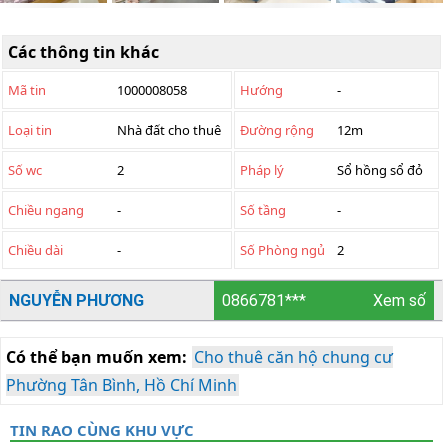
Các thông tin khác
Mã tin
1000008058
Hướng
-
Loại tin
Nhà đất cho thuê
Đường rộng
12m
Số wc
2
Pháp lý
Sổ hồng sổ đỏ
Chiều ngang
-
Số tầng
-
Chiều dài
-
Số Phòng ngủ
2
NGUYỄN PHƯƠNG
0866781***
Xem số
Có thể bạn muốn xem:
Cho thuê căn hộ chung cư
Phường Tân Bình, Hồ Chí Minh
TIN RAO CÙNG KHU VỰC