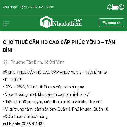
Chủ Nhật - Ngày 09/08/2026 - 07:05
nhadathcm.n
Đăng tin
CHO THUÊ CĂN HỘ CAO CẤP PHÚC YÊN 3 – TÂN
BÌNH
Phường Tân Bình, Hồ Chí Minh
🌈 CHO THUÊ CĂN HỘ CAO CẤP PHÚC YÊN 3 – TÂN BÌNH 🌿
• DT 50m²
• 2PN – 2WC, full nội thất cao cấp, vào ở ngay
• View thoáng mát, khu dân trí cao, an ninh 24/7
• Tiện ích: hồ bơi, gym, siêu thị mini, khu vui chơi trẻ em
• Vị trí trung tâm: gần sân bay, Quận 3, Phú Nhuận, Quận 10
💰 Giá thuê 9 triệu/tháng
☎️ Lh Zalo :0866781432