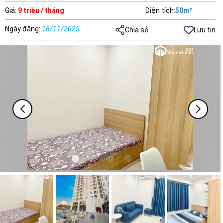
Giá
:
9 triệu / tháng
Diện tích
:
50
m²
Ngày đăng
:
16/11/2025
Chia sẻ
Lưu tin