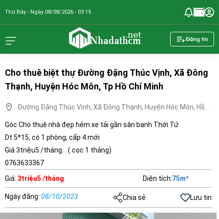
Thứ Bảy - Ngày 08/08/2026 - 03:15
nhadathcm.n
Đăng tin
Cho thuê biệt thự Đường Đặng Thúc Vịnh, Xã Đông
Thạnh, Huyện Hóc Môn, Tp Hồ Chí Minh
Đường Đặng Thúc Vịnh, Xã Đông Thạnh, Huyện Hóc Môn, Hồ
Chí Minh
Góc Cho thuê nhà đẹp hẻm xe tải gần sân banh Thới Tứ
Dt 5*15, có 1 phòng, cấp 4 mới
Giá 3triệu5 /tháng. . ( cọc 1 tháng)
0763633367
Giá
:
3triệu5 /tháng
Diện tích
:
75
m²
Ngày đăng
:
08/10/2023
Chia sẻ
Lưu tin