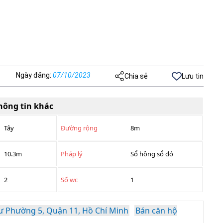
Ngày đăng
:
07/10/2023
Chia sẻ
Lưu tin
hông tin khác
Tây
Đường rộng
8m
10.3m
Pháp lý
Sổ hồng sổ đỏ
2
Số wc
1
ư Phường 5, Quận 11, Hồ Chí Minh
Bán căn hộ