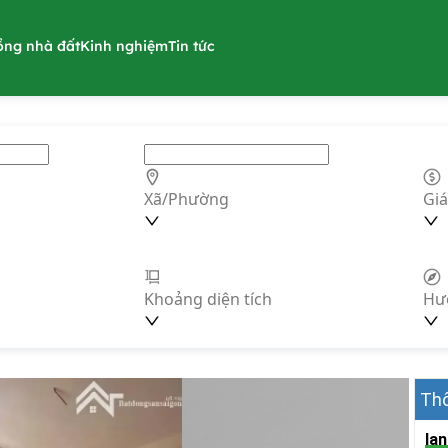
ồng nhà đất
Kinh nghiệm
Tin tức
Xã/Phường
Giá
Khoảng diện tích
Hư
Thô
lan