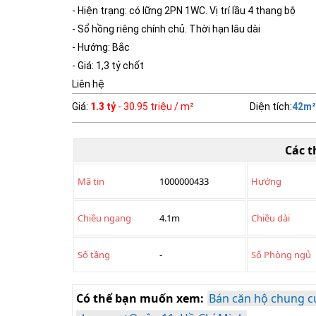
- Hiện trạng: có lững 2PN 1WC. Vị trí lầu 4 thang bộ
- Sổ hồng riêng chính chủ. Thời hạn lâu dài
- Hướng: Bắc
- Giá: 1,3 tỷ chốt
Liên hệ
Giá
:
1.3 tỷ
- 30.95 triệu / m²
Diện tích
:
42
m²
Các t
Mã tin
1000000433
Hướng
Chiều ngang
4.1m
Chiều dài
Số tầng
-
Số Phòng ngủ
Có thể bạn muốn xem:
Bán căn hộ chung c