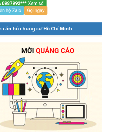
0987992***
Xem số
iên hệ Zalo
Gọi ngay
n căn hộ chung cư Hồ Chí Minh