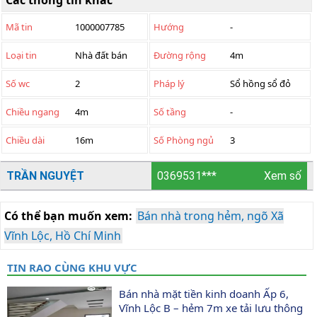
Các thông tin khác
Mã tin
1000007785
Hướng
-
Loại tin
Nhà đất bán
Đường rộng
4m
Số wc
2
Pháp lý
Sổ hồng sổ đỏ
Chiều ngang
4m
Số tầng
-
Chiều dài
16m
Số Phòng ngủ
3
TRẦN NGUYỆT
0369531***
Xem số
Có thể bạn muốn xem:
Bán nhà trong hẻm, ngõ Xã
Vĩnh Lộc, Hồ Chí Minh
TIN RAO CÙNG KHU VỰC
Bán nhà mặt tiền kinh doanh Ấp 6, 
Vĩnh Lộc B – hẻm 7m xe tải lưu thông