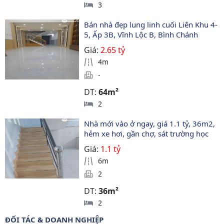
3
Bán nhà đẹp lung linh cuối Liên Khu 4-
5, Ấp 3B, Vĩnh Lộc B, Bình Chánh
Giá:
2.65 tỷ
4m
-
DT:
64m²
2
Nhà mới vào ở ngay, giá 1.1 tỷ, 36m2, 
hẻm xe hơi, gần chợ, sát trường học
Giá:
1.1 tỷ
6m
2
DT:
36m²
2
ĐỐI TÁC & DOANH NGHIỆP