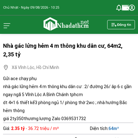
Chủ Nhật - Ngày 09/08/2026 - 10:25
nhadathcm.n
Đăng tin
Nhà gác lửng hẻm 4 m thông khu dân cư, 64m2,
2,35 tỷ
Xã Vĩnh Lộc, Hồ Chí Minh
Gửi ace chạy phụ
nhà gác lửng hẻm 4 m thông khu dân cư : 2/ đường 26/ âp 6 c gần
ngay ngã 5 Vĩnh Lộc A Bình Chánh tphcm
dt 4×1 6 thiết kế3 phòng ngủ 1/ phòng thờ 2wc ; nhà hướng Bắc
hẻm thông
giá 2ty350thương lượng Zalo 0369531732
Giá
:
2.35 tỷ
- 36.72 triệu / m²
Diện tích
:
64
m²