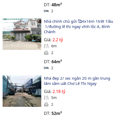
DT:
48m²
2
Nhà chính chủ gửi 🥰4x16m 1trệt 1lầu  
 1/đường lê thị ngay vĩnh lộc A, Bình 
Chánh
Giá:
2.2 tỷ
6m
2
DT:
64m²
2
Nhà đẹp 2/ sẹc ngắn 20 m gần trung 
tâm sầm uất Chợ Lê Thị Ngay
Giá:
2.18 tỷ
5m
2
DT:
52m²