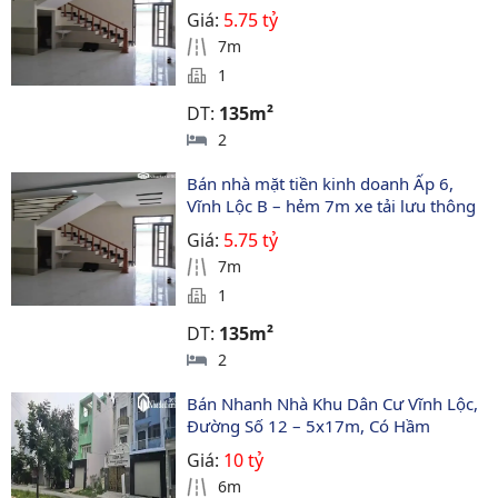
Giá:
5.75 tỷ
7m
1
DT:
135m²
2
Bán nhà mặt tiền kinh doanh Ấp 6, 
Vĩnh Lộc B – hẻm 7m xe tải lưu thông
Giá:
5.75 tỷ
7m
1
DT:
135m²
2
Bán Nhanh Nhà Khu Dân Cư Vĩnh Lộc, 
Đường Số 12 – 5x17m, Có Hầm
Giá:
10 tỷ
6m