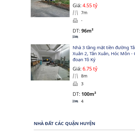
Giá:
4.55 tỷ
7m
-
DT:
96m²
Nhà 3 tầng mặt tiền đường Tâ
Xuân 2, Tân Xuân, Hóc Môn - 
đoạn Tô Ký
Giá:
6.75 tỷ
8m
3
DT:
100m²
4
NHÀ ĐẤT CÁC QUẬN HUYỆN