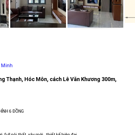
í Minh
ng Thạnh, Hóc Môn, cách Lê Văn Khương 300m,
HỈNH 6 ĐỒNG
..full nội thất..xây mới.. thiết kế hiện đại..