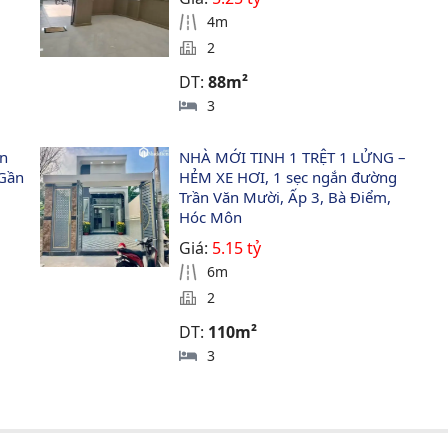
4m
2
DT:
88m²
3
n 
NHÀ MỚI TINH 1 TRỆT 1 LỬNG – 
Gần 
HẺM XE HƠI, 1 sẹc ngắn đường 
Trần Văn Mười, Ấp 3, Bà Điểm, 
Hóc Môn
Giá:
5.15 tỷ
6m
2
DT:
110m²
3