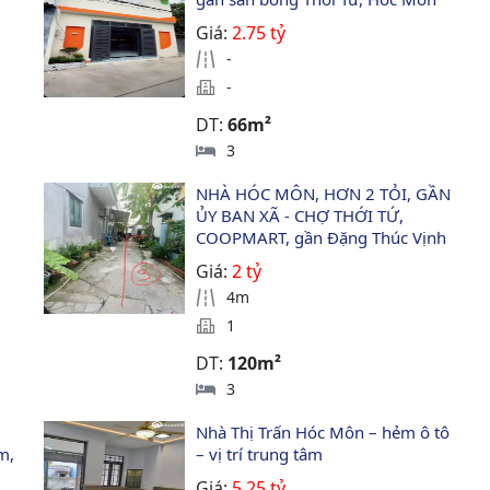
Giá:
2.75 tỷ
-
-
DT:
66m²
3
 
NHÀ HÓC MÔN, HƠN 2 TỎI, GẦN 
ỦY BAN XÃ - CHỢ THỚI TỨ, 
COOPMART, gần Đặng Thúc Vịnh
Giá:
2 tỷ
4m
1
DT:
120m²
3
Nhà Thị Trấn Hóc Môn – hẻm ô tô 
m, 
– vị trí trung tâm
Giá:
5.25 tỷ