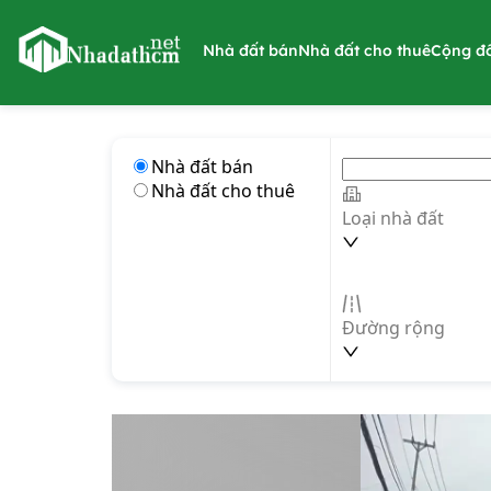
nhadathcm.net
Nhà đất bán
Nhà đất cho thuê
Cộng đ
Nhà đất bán
Nhà đất cho thuê
Loại nhà đất
Đường rộng