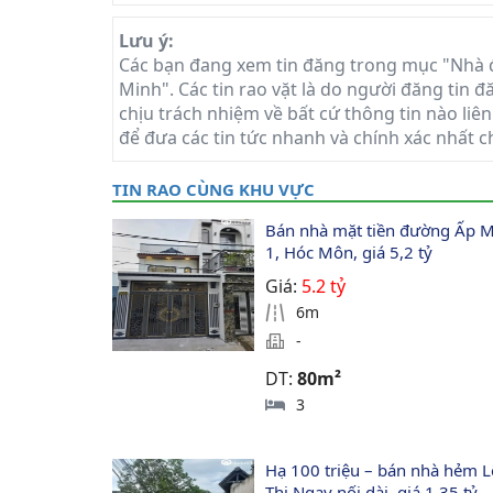
Lưu ý:
Các bạn đang xem tin đăng trong mục "Nhà 
Minh". Các tin rao vặt là do người đăng tin 
chịu trách nhiệm về bất cứ thông tin nào liên
để đưa các tin tức nhanh và chính xác nhất c
TIN RAO CÙNG KHU VỰC
Bán nhà mặt tiền đường Ấp M
1, Hóc Môn, giá 5,2 tỷ
Giá:
5.2 tỷ
6m
-
DT:
80m²
3
Hạ 100 triệu – bán nhà hẻm L
Thị Ngay nối dài, giá 1,35 tỷ