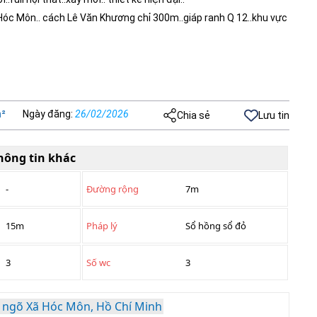
 Hóc Môn.. cách Lê Văn Khương chỉ 300m..giáp ranh Q 12..khu vực
²
Ngày đăng
:
26/02/2026
Chia sẻ
Lưu tin
hông tin khác
-
Đường rộng
7m
15m
Pháp lý
Sổ hồng sổ đỏ
3
Số wc
3
 ngõ Xã Hóc Môn, Hồ Chí Minh