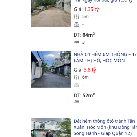
Giá:
1.35 tỷ
5m
-
DT:
64m²
3
NHÀ C4 HẺM 6M THÔNG – 1/
LÂM THỊ HỐ, HÓC MÔN
Giá:
3.8 tỷ
6m
-
DT:
52m²
Đất hẻm thông ôtô tránh Tân 
Xuân, Hóc Môn (khu Đồng Tâ
Song Hành - Giáp Quận 12)