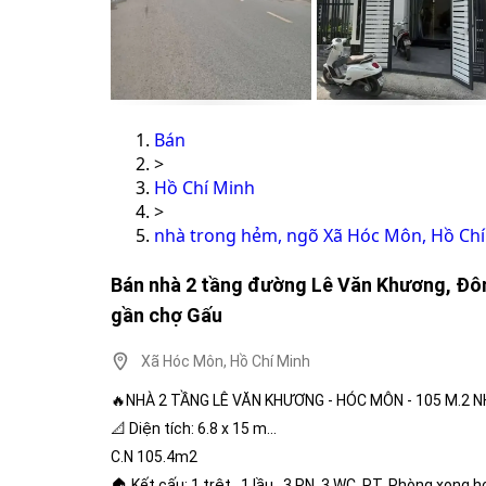
Bán
>
Hồ Chí Minh
>
nhà trong hẻm, ngõ Xã Hóc Môn, Hồ Ch
Bán nhà 2 tầng đường Lê Văn Khương, Đô
gần chợ Gấu
Xã Hóc Môn, Hồ Chí Minh
🔥NHÀ 2 TẦNG LÊ VĂN KHƯƠNG - HÓC MÔN - 105 M.2 N
📐 Diện tích: 6.8 x 15 m...
C.N 105.4m2
🏠 Kết cấu: 1 trệt.. 1 lầu...3 PN..3 WC..PT..Phòng xong hơi