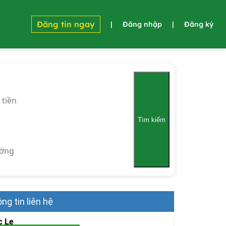
Đăng tin ngay
|
Đăng nhập
|
Đăng ký
 tiền
Tìm kiếm
ớng
ng tin liên hệ
c Le