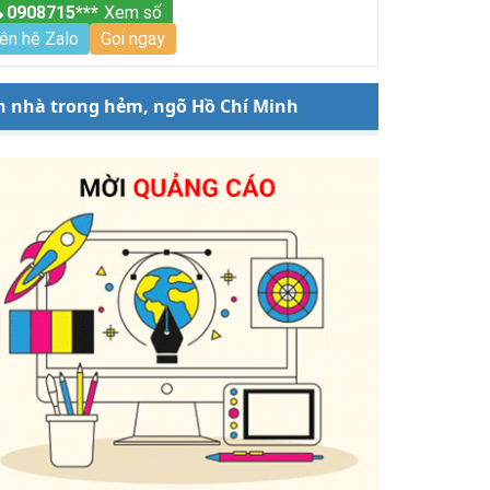
0908715***
Xem số
iên hệ Zalo
Gọi ngay
n nhà trong hẻm, ngõ Hồ Chí Minh