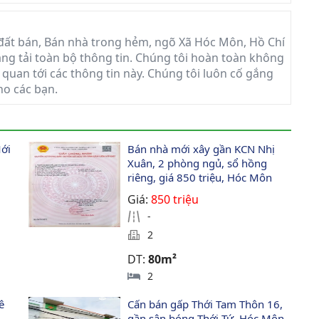
đất bán, Bán nhà trong hẻm, ngõ Xã Hóc Môn, Hồ Chí
đăng tải toàn bộ thông tin. Chúng tôi hoàn toàn không
 quan tới các thông tin này. Chúng tôi luôn cố gắng
ho các bạn.
ới 
Bán nhà mới xây gần KCN Nhị 
Xuân, 2 phòng ngủ, sổ hồng 
riêng, giá 850 triệu, Hóc Môn
Giá:
850 triệu
-
2
DT:
80m²
2
ê 
Cấn bán gấp Thới Tam Thôn 16, 
gần sân bóng Thới Tứ, Hóc Môn