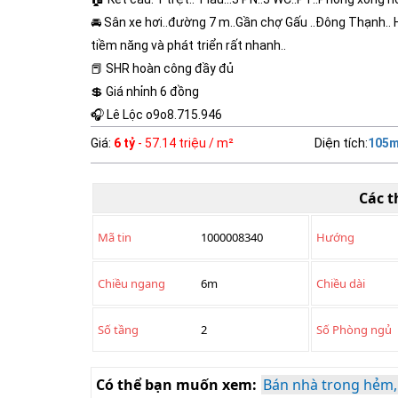
🚘 Sân xe hơi..đường 7 m..Gần chợ Gấu ..Đông Thạnh..
tiềm năng và phát triển rất nhanh..
📕 SHR hoàn công đầy đủ
💲 Giá nhỉnh 6 đồng
🎧 Lê Lộc o9o8.715.946
Giá
:
6 tỷ
- 57.14 triệu / m²
Diện tích
:
105
m
Các t
Mã tin
1000008340
Hướng
Chiều ngang
6m
Chiều dài
Số tầng
2
Số Phòng ngủ
Có thể bạn muốn xem:
Bán nhà trong hẻm,