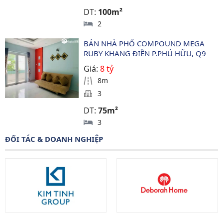
DT:
100m²
2
BÁN NHÀ PHỐ COMPOUND MEGA 
RUBY KHANG ĐIỀN P.PHÚ HỮU, Q9
Giá:
8 tỷ
8m
3
DT:
75m²
3
ĐỐI TÁC & DOANH NGHIỆP