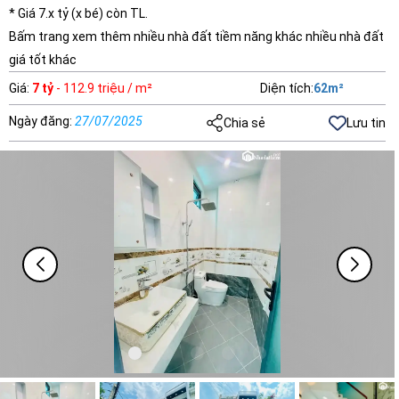
* Giá 7.x tỷ (x bé) còn TL.
Bấm trang xem thêm nhiều nhà đất tiềm năng khác nhiều nhà đất
giá tốt khác
Giá
:
7 tỷ
- 112.9 triệu / m²
Diện tích
:
62
m²
Ngày đăng
:
27/07/2025
Chia sẻ
Lưu tin