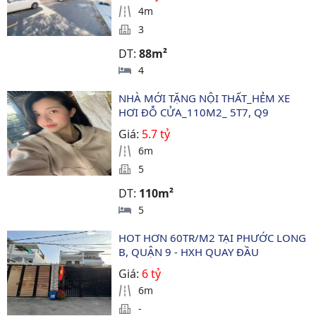
4m
3
DT:
88m²
4
NHÀ MỚI TẶNG NỘI THẤT_HẺM XE 
HƠI ĐỖ CỬA_110M2_ 5T7, Q9
Giá:
5.7 tỷ
6m
5
DT:
110m²
5
HOT HƠN 60TR/M2 TẠI PHƯỚC LONG 
B, QUẬN 9 - HXH QUAY ĐẦU
Giá:
6 tỷ
6m
-