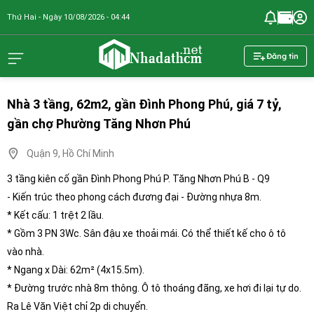
Thứ Hai - Ngày 10/08/2026 - 04:44
nhadathcm.n
Đăng tin
Nhà 3 tầng, 62m2, gần Đình Phong Phú, giá 7 tỷ,
gần chợ Phường Tăng Nhơn Phú
Quận 9, Hồ Chí Minh
3 tầng kiên cố gần Đình Phong Phú P. Tăng Nhơn Phú B - Q9
- Kiến trúc theo phong cách đương đại - Đường nhựa 8m.
* Kết cấu: 1 trệt 2 lầu.
* Gồm 3 PN 3Wc. Sân đậu xe thoải mái. Có thể thiết kế cho ô tô
vào nhà.
* Ngang x Dài: 62m² (4x15.5m).
* Đường trước nhà 8m thông. Ô tô thoáng đãng, xe hơi đi lại tự do.
Ra Lê Văn Việt chỉ 2p di chuyển.