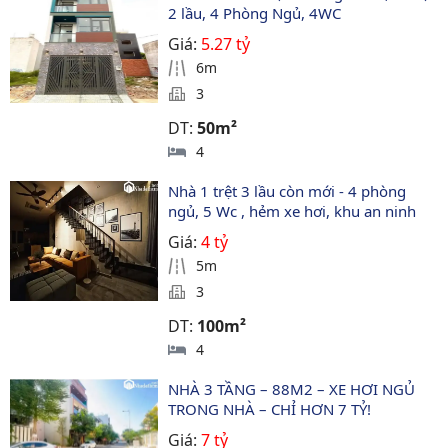
2 lầu, 4 Phòng Ngủ, 4WC
Giá:
5.27 tỷ
6m
3
DT:
50m²
4
Nhà 1 trệt 3 lầu còn mới - 4 phòng 
ngủ, 5 Wc , hẻm xe hơi, khu an ninh
Giá:
4 tỷ
5m
3
DT:
100m²
4
NHÀ 3 TẦNG – 88M2 – XE HƠI NGỦ 
TRONG NHÀ – CHỈ HƠN 7 TỶ!
Giá:
7 tỷ