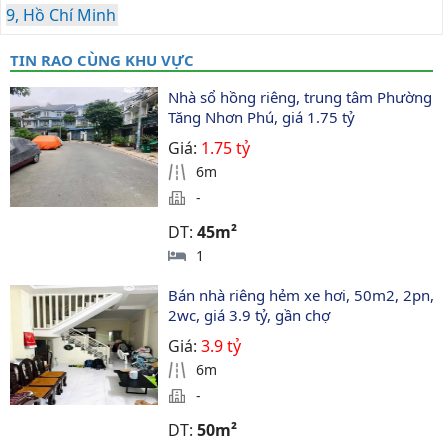
9, Hồ Chí Minh
TIN RAO CÙNG KHU VỰC
Nhà sổ hồng riêng, trung tâm Phường 
Tăng Nhơn Phú, giá 1.75 tỷ
Giá:
1.75 tỷ
6m
-
DT:
45m²
1
Bán nhà riêng hẻm xe hơi, 50m2, 2pn, 
2wc, giá 3.9 tỷ, gần chợ
Giá:
3.9 tỷ
6m
-
DT:
50m²