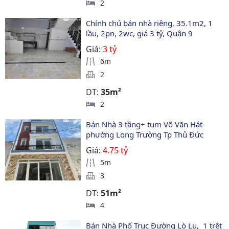
2
Chính chủ bán nhà riêng, 35.1m2, 1 
lầu, 2pn, 2wc, giá 3 tỷ, Quận 9
Giá:
3 tỷ
6m
2
DT:
35m²
2
Bán Nhà 3 tầng+ tum Võ Văn Hát 
phường Long Trường Tp Thủ Đức 
Giá:
4.75 tỷ
5m
3
DT:
51m²
4
Bán Nhà Phố Trục Đường Lò Lu,  1 trệt 