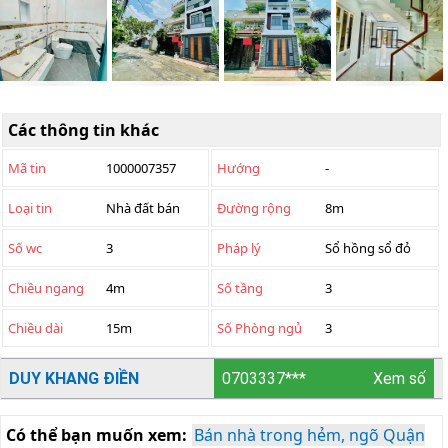
Các thông tin khác
Mã tin
1000007357
Hướng
-
Loại tin
Nhà đất bán
Đường rộng
8m
Số wc
3
Pháp lý
Sổ hồng sổ đỏ
Chiều ngang
4m
Số tầng
3
Chiều dài
15m
Số Phòng ngủ
3
DUY KHANG ĐIỀN
0703337***
Xem số
Có thể bạn muốn xem:
Bán nhà trong hẻm, ngõ Quận