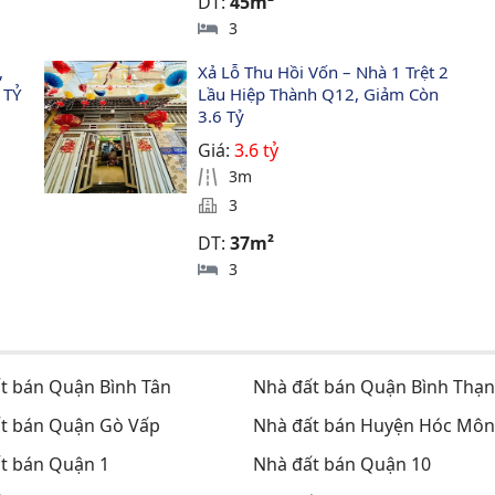
DT:
45m²
3
 
Xả Lỗ Thu Hồi Vốn – Nhà 1 Trệt 2 
 TỶ 
Lầu Hiệp Thành Q12, Giảm Còn 
3.6 Tỷ
Giá:
3.6 tỷ
3m
3
DT:
37m²
3
t bán Quận Bình Tân
Nhà đất bán Quận Bình Thạ
t bán Quận Gò Vấp
Nhà đất bán Huyện Hóc Môn
t bán Quận 1
Nhà đất bán Quận 10