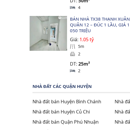
DT:
50m²
4
BÁN NHÀ TX38 THẠNH XUÂN,
QUẬN 12 – ĐÚC 1 LẦU, GIÁ 1
050 TRIỆU
Giá:
1.05 tỷ
5m
2
DT:
25m²
2
NHÀ ĐẤT CÁC QUẬN HUYỆN
Nhà đất bán Huyện Bình Chánh
Nhà đấ
Nhà đất bán Huyện Củ Chi
Nhà đấ
Nhà đất bán Quận Phú Nhuận
Nhà đấ