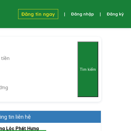
Đăng tin ngay
|
Đăng nhập
|
Đăng ký
 tiền
Tìm kiếm
ớng
ng tin liên hệ
ng Lộc Phát Hưng