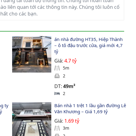
in đăng tải toàn bộ thông tin. Chúng tôi hoàn toàn
ào liên quan tới các thông tin này. Chúng tôi luôn cố
nhất cho các bạn.
án nhà đường HT35, Hiệp Thành 
– ô tô đậu trước cửa, giá mới 4,7 
tỷ
Giá:
4.7 tỷ
5m
2
DT:
49m²
2
g ty 
Bán nhà 1 trệt 1 lầu gần đường Lê 
ỷ
Văn Khương – Giá 1,69 tỷ
Giá:
1.69 tỷ
3m
2