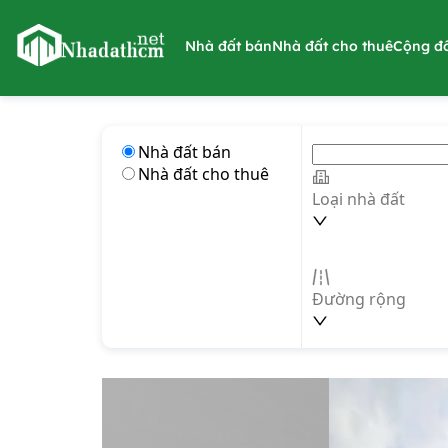
nhadathcm.net
Nhà đất bán
Nhà đất cho thuê
Cộng đ
Nhà đất bán
Nhà đất cho thuê
Loại nhà đất
Đường rộng