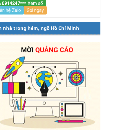
0914247***
Xem số
iên hệ Zalo
Gọi ngay
n nhà trong hẻm, ngõ Hồ Chí Minh