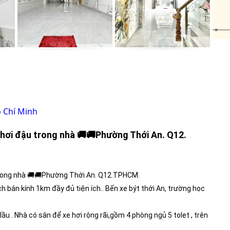
 Chí Minh
hơi đậu trong nhà 🚚🚚Phường Thới An. Q12.
rong nhà 🚚🚚Phường Thới An. Q12.TPHCM.
ch bán kính 1km đầy đủ tiện ích.. Bến xe být thới An, trường học
ầu . Nhà có sân để xe hơi rộng rãi,gồm 4 phòng ngủ 5 tolet , trên