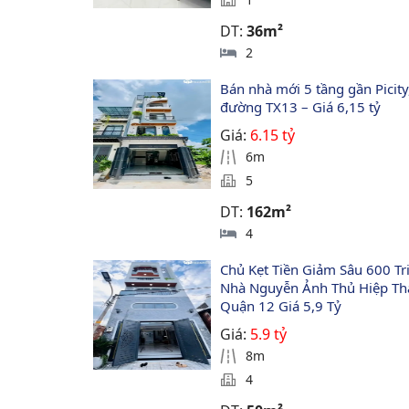
DT:
36m²
2
Bán nhà mới 5 tầng gần Picity
đường TX13 – Giá 6,15 tỷ
Giá:
6.15 tỷ
6m
5
DT:
162m²
4
Chủ Kẹt Tiền Giảm Sâu 600 Tri
Nhà Nguyễn Ảnh Thủ Hiệp Th
Quận 12 Giá 5,9 Tỷ
Giá:
5.9 tỷ
8m
4