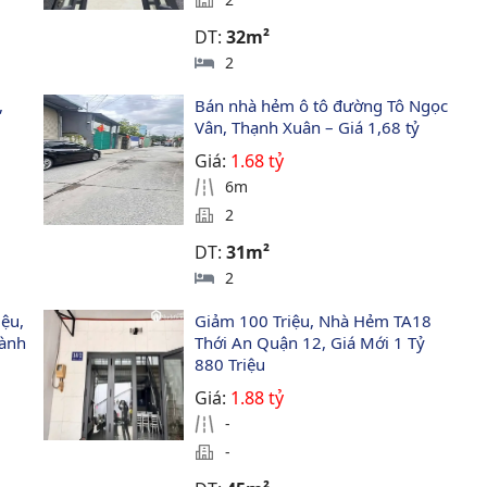
DT:
32m²
2
, 
Bán nhà hẻm ô tô đường Tô Ngọc 
Vân, Thạnh Xuân – Giá 1,68 tỷ
Giá:
1.68 tỷ
6m
2
DT:
31m²
2
ệu, 
Giảm 100 Triệu, Nhà Hẻm TA18 
ành 
Thới An Quận 12, Giá Mới 1 Tỷ 
880 Triệu
Giá:
1.88 tỷ
-
-