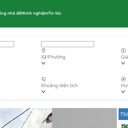
ồng nhà đất
Kinh nghiệm
Tin tức
Xã/Phường
Giá
Khoảng diện tích
Hư
Thô
Hư