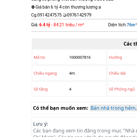
⛔ Giá bán 6 tỷ 4 còn thương lượng ạ
Cg.0914247575 🤝0976142979
Giá
:
6.4 tỷ
- 84.21 triệu / m²
Diện tích
:
76
m²
Các t
Mã tin
1000007816
Hướng
Chiều ngang
4m
Chiều dài
Số tầng
4
Số Phòng ngủ
Có thể bạn muốn xem:
Bán nhà trong hẻm,
Lưu ý:
Các bạn đang xem tin đăng trong mục "Nhà 