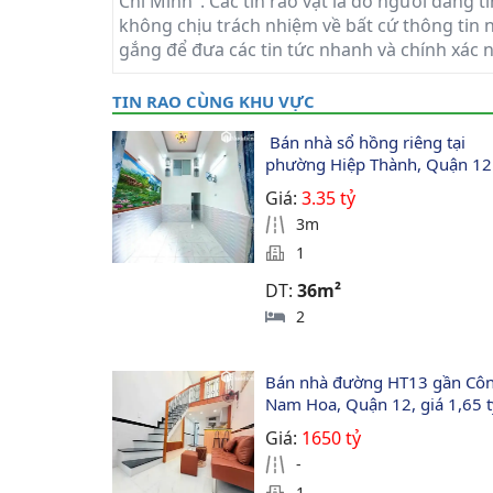
Chí Minh". Các tin rao vặt là do người đăng t
không chịu trách nhiệm về bất cứ thông tin n
gắng để đưa các tin tức nhanh và chính xác 
TIN RAO CÙNG KHU VỰC
 Bán nhà sổ hồng riêng tại 
phường Hiệp Thành, Quận 12
Giá:
3.35 tỷ
3m
1
DT:
36m²
2
Bán nhà đường HT13 gần Côn
Nam Hoa, Quận 12, giá 1,65 t
Giá:
1650 tỷ
-
1