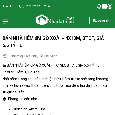
Thứ Năm - Ngày 06/08/2026 - 02:56
nhadathcm.n
Đăng tin
BÁN NHÀ HẺM 6M GÒ XOÀI – 4X13M, BTCT, GIÁ
5.5 TỶ TL
Phường Tân Phú, Hồ Chí Minh
🏡 BÁN NHÀ HẺM 6M GÒ XOÀI – 4X13M, BTCT, GIÁ 5.5 TỶ TL
📍 Vị trí: Hẻm 1/Gò Xoài
Nhà nằm trong khu dân cư hiện hữu, hẻm trước nhà rộng khoảng
6m, xe hơi ra vào thuận tiện, phù hợp mua để ở lâu dài hoặc đầu
tư giữ tài sản.
🏠 Thông tin căn nhà:
Diện tích: 4m x 13m