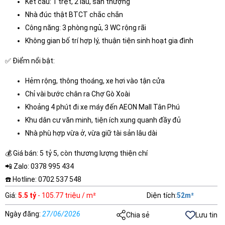
Kết cấu: 1 trệt, 2 lầu, sân thượng
Nhà đúc thật BTCT chắc chắn
Công năng: 3 phòng ngủ, 3 WC rộng rãi
Không gian bố trí hợp lý, thuận tiện sinh hoạt gia đình
✅ Điểm nổi bật:
Hẻm rộng, thông thoáng, xe hơi vào tận cửa
Chỉ vài bước chân ra Chợ Gò Xoài
Khoảng 4 phút đi xe máy đến AEON Mall Tân Phú
Khu dân cư văn minh, tiện ích xung quanh đầy đủ
Nhà phù hợp vừa ở, vừa giữ tài sản lâu dài
💰 Giá bán: 5 tỷ 5, còn thương lượng thiện chí
📲 Zalo: 0378 995 434
☎️ Hotline: 0702 537 548
Giá
:
5.5 tỷ
- 105.77 triệu / m²
Diện tích
:
52
m²
Ngày đăng
:
27/06/2026
Chia sẻ
Lưu tin