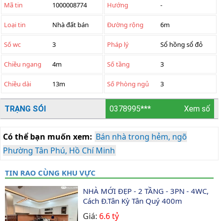
Mã tin
1000008774
Hướng
-
Loại tin
Nhà đất bán
Đường rộng
6m
Số wc
3
Pháp lý
Sổ hồng sổ đỏ
Chiều ngang
4m
Số tầng
3
Chiều dài
13m
Số Phòng ngủ
3
TRẠNG SÓI
0378995***
Xem số
Có thể bạn muốn xem:
Bán nhà trong hẻm, ngõ
Phường Tân Phú, Hồ Chí Minh
TIN RAO CÙNG KHU VỰC
NHÀ MỚI ĐẸP - 2 TẦNG - 3PN - 4WC, 
Cách Đ.Tân Kỳ Tân Quý 400m
Giá:
6.6 tỷ