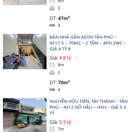
6m
3
DT:
47m²
4
BÁN NHÀ GẦN AEON TÂN PHÚ – 
4X17.5 – 70M2 – 2 TẤM – 4PN 2WC – 
GIÁ 4 TỶ 8
Giá:
4.8 tỷ
8m
2
DT:
70m²
4
NGUYỄN HỮU TIẾN, TÂY THẠNH – TÂN 
PHÚ – 4x12 NỞ HẬU – HXH – GIÁ 5.3 
TỶ
Giá:
5.3 tỷ
7m