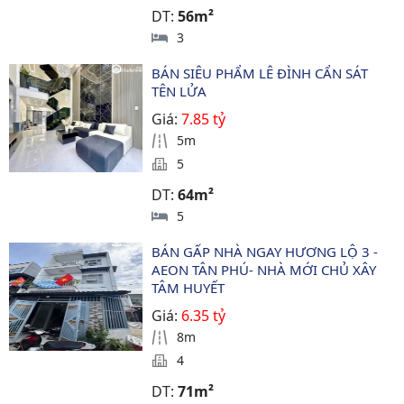
DT:
56m²
3
BÁN SIÊU PHẨM LÊ ĐÌNH CẨN SÁT 
TÊN LỬA
Giá:
7.85 tỷ
5m
5
DT:
64m²
5
BÁN GẤP NHÀ NGAY HƯƠNG LỘ 3 - 
AEON TÂN PHÚ- NHÀ MỚI CHỦ XÂY 
TÂM HUYẾT
Giá:
6.35 tỷ
8m
4
DT:
71m²