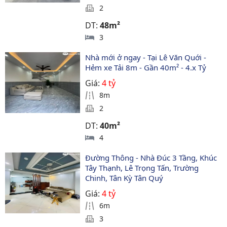
2
DT:
48m²
3
Nhà mới ở ngay - Tại Lê Văn Quới - 
Hẻm xe Tải 8m - Gần 40m² - 4.x Tỷ
Giá:
4 tỷ
8m
2
DT:
40m²
4
Đường Thông - Nhà Đúc 3 Tầng, Khúc 
Tây Thạnh, Lê Trọng Tấn, Trường 
Chinh, Tân Kỳ Tân Quý
Giá:
4 tỷ
6m
3