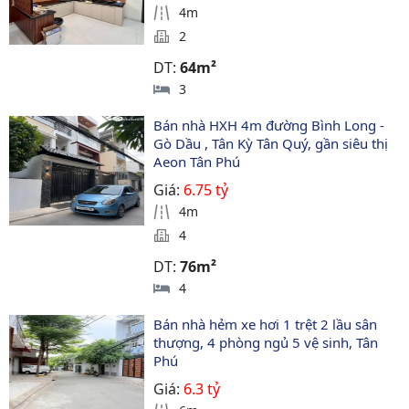
4m
2
DT:
64m²
3
Bán nhà HXH 4m đường Bình Long - 
Gò Dầu , Tân Kỳ Tân Quý, gần siêu thị 
Aeon Tân Phú
Giá:
6.75 tỷ
4m
4
DT:
76m²
4
Bán nhà hẻm xe hơi 1 trệt 2 lầu sân 
thượng, 4 phòng ngủ 5 vệ sinh, Tân 
Phú
Giá:
6.3 tỷ