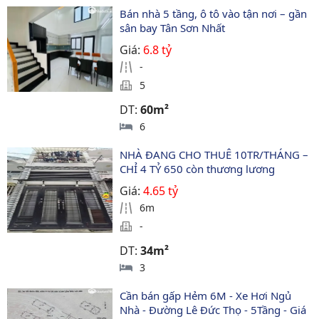
Bán nhà 5 tầng, ô tô vào tận nơi – gần 
sân bay Tân Sơn Nhất
Giá:
6.8 tỷ
-
5
DT:
60m²
6
NHÀ ĐANG CHO THUÊ 10TR/THÁNG – 
CHỈ 4 TỶ 650 còn thương lương
Giá:
4.65 tỷ
6m
-
DT:
34m²
3
Cần bán gấp Hẻm 6M - Xe Hơi Ngủ 
Nhà - Đường Lê Đức Thọ - 5Tầng - Giá 