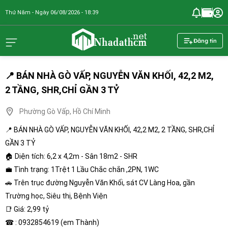
Thứ Năm - Ngày 06/08/2026 - 18:39
nhadathcm.n
Đăng tin
📍 BÁN NHÀ GÒ VẤP, NGUYỄN VĂN KHỐI, 42,2 M2,
2 TẦNG, SHR,CHỈ GẦN 3 TỶ
Phường Gò Vấp, Hồ Chí Minh
📍 BÁN NHÀ GÒ VẤP, NGUYỄN VĂN KHỐI, 42,2 M2, 2 TẦNG, SHR,CHỈ
GẦN 3 TỶ
🏠 Diện tích: 6,2 x 4,2m - Sân 18m2 - SHR
💼 Tình trạng: 1Trệt 1 Lầu Chắc chắn ,2PN, 1WC
🚗 Trên trục đường Nguyễn Văn Khối, sát CV Làng Hoa, gần
Trường học, Siêu thị, Bệnh Viện
📑 Giá: 2,99 tỷ
☎ : 0932854619 (em Thành)