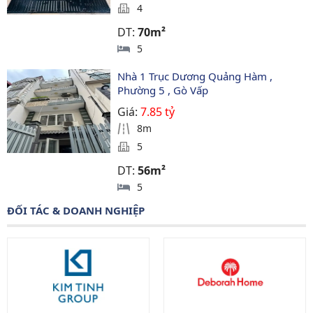
4
DT:
70m²
5
Nhà 1 Trục Dương Quảng Hàm , 
Phường 5 , Gò Vấp
Giá:
7.85 tỷ
8m
5
DT:
56m²
5
ĐỐI TÁC & DOANH NGHIỆP