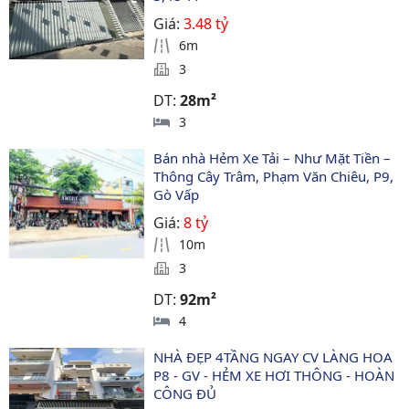
Giá:
3.48 tỷ
6m
3
DT:
28m²
3
Bán nhà Hẻm Xe Tải – Như Mặt Tiền – 
Thông Cây Trâm, Phạm Văn Chiêu, P9, 
Gò Vấp
Giá:
8 tỷ
10m
3
DT:
92m²
4
NHÀ ĐẸP 4TẦNG NGAY CV LÀNG HOA 
P8 - GV - HẺM XE HƠI THÔNG - HOÀN 
CÔNG ĐỦ