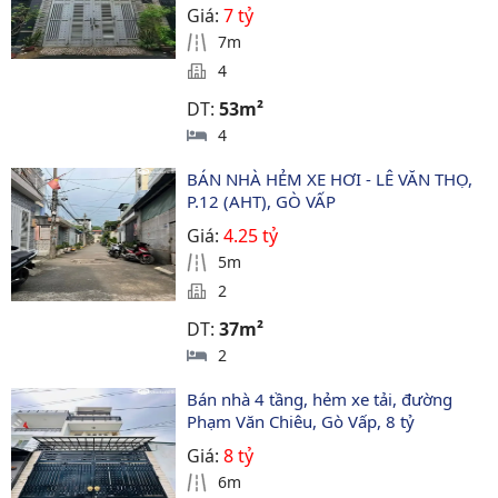
Giá:
7 tỷ
7m
4
DT:
53m²
4
BÁN NHÀ HẺM XE HƠI - LÊ VĂN THỌ, 
P.12 (AHT), GÒ VẤP
Giá:
4.25 tỷ
5m
2
DT:
37m²
2
Bán nhà 4 tầng, hẻm xe tải, đường 
Phạm Văn Chiêu, Gò Vấp, 8 tỷ
Giá:
8 tỷ
6m