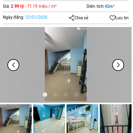
Giá
:
2.99 tỷ
- 71.19 triệu / m²
Diện tích
:
42
m²
Ngày đăng
:
12/01/2026
Chia sẻ
Lưu tin