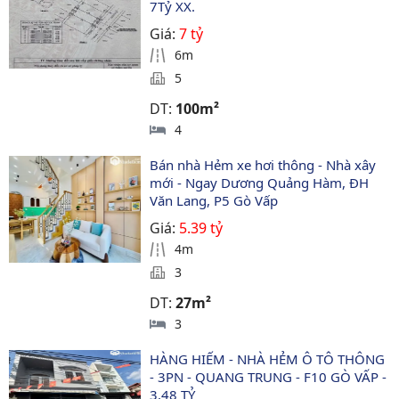
7Tỷ XX.
Giá:
7 tỷ
6m
5
DT:
100m²
4
Bán nhà Hẻm xe hơi thông - Nhà xây 
mới - Ngay Dương Quảng Hàm, ĐH 
Văn Lang, P5 Gò Vấp
Giá:
5.39 tỷ
4m
3
DT:
27m²
3
HÀNG HIẾM - NHÀ HẺM Ô TÔ THÔNG 
- 3PN - QUANG TRUNG - F10 GÒ VẤP - 
3,48 TỶ