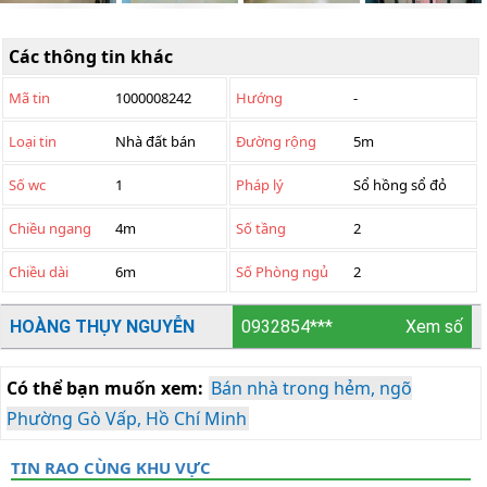
Các thông tin khác
Mã tin
1000008242
Hướng
-
Loại tin
Nhà đất bán
Đường rộng
5m
Số wc
1
Pháp lý
Sổ hồng sổ đỏ
Chiều ngang
4m
Số tầng
2
Chiều dài
6m
Số Phòng ngủ
2
HOÀNG THỤY NGUYỄN
0932854***
Xem số
Có thể bạn muốn xem:
Bán nhà trong hẻm, ngõ
Phường Gò Vấp, Hồ Chí Minh
TIN RAO CÙNG KHU VỰC