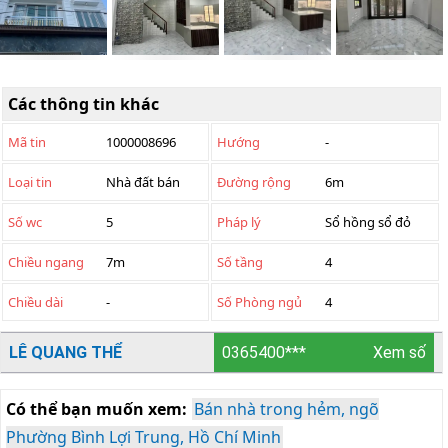
Các thông tin khác
Mã tin
1000008696
Hướng
-
Loại tin
Nhà đất bán
Đường rộng
6m
Số wc
5
Pháp lý
Sổ hồng sổ đỏ
Chiều ngang
7m
Số tầng
4
Chiều dài
-
Số Phòng ngủ
4
LÊ QUANG THỂ
0365400***
Xem số
Có thể bạn muốn xem:
Bán nhà trong hẻm, ngõ
Phường Bình Lợi Trung, Hồ Chí Minh