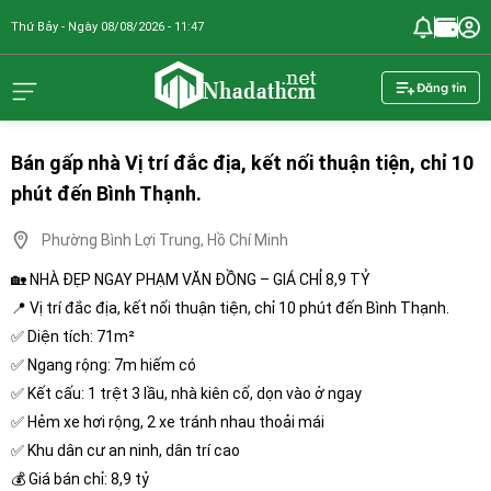
Thứ Bảy - Ngày 08/08/2026 - 11:47
nhadathcm.n
Đăng tin
Bán gấp nhà Vị trí đắc địa, kết nối thuận tiện, chỉ 10
phút đến Bình Thạnh.
Phường Bình Lợi Trung, Hồ Chí Minh
🏡 NHÀ ĐẸP NGAY PHẠM VĂN ĐỒNG – GIÁ CHỈ 8,9 TỶ
📍 Vị trí đắc địa, kết nối thuận tiện, chỉ 10 phút đến Bình Thạnh.
✅ Diện tích: 71m²
✅ Ngang rộng: 7m hiếm có
✅ Kết cấu: 1 trệt 3 lầu, nhà kiên cố, dọn vào ở ngay
✅ Hẻm xe hơi rộng, 2 xe tránh nhau thoải mái
✅ Khu dân cư an ninh, dân trí cao
💰 Giá bán chỉ: 8,9 tỷ