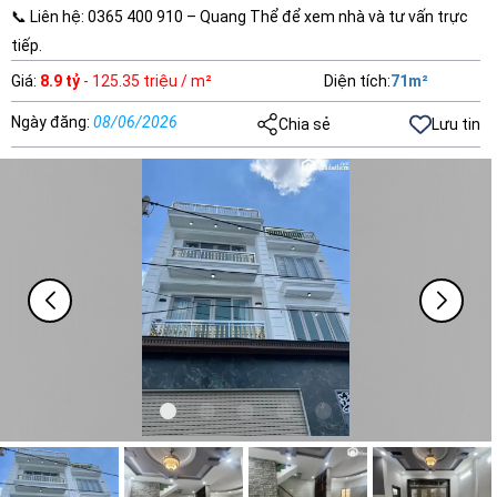
📞 Liên hệ: 0365 400 910 – Quang Thể để xem nhà và tư vấn trực
tiếp.
Giá
:
8.9 tỷ
- 125.35 triệu / m²
Diện tích
:
71
m²
Ngày đăng
:
08/06/2026
Chia sẻ
Lưu tin