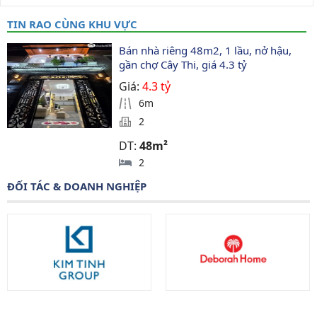
TIN RAO CÙNG KHU VỰC
Bán nhà riêng 48m2, 1 lầu, nở hậu, 
gần chợ Cây Thi, giá 4.3 tỷ
Giá:
4.3 tỷ
6m
2
DT:
48m²
2
ĐỐI TÁC & DOANH NGHIỆP