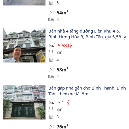
5
DT:
54m²
5
Bán nhà 4 tầng đường Liên Khu 4-5, 
Bình Hưng Hòa B, Bình Tân, giá 5,58 tỷ
Giá:
5.58 tỷ
8m
4
DT:
58m²
4
Bán gấp nhà gần chợ Bình Thành, Bình 
Tân – hẻm xe tải 8m
Giá:
3.1 tỷ
8m
3
DT:
76m²