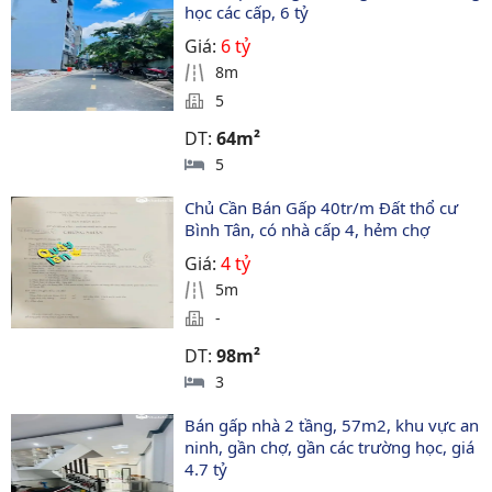
học các cấp, 6 tỷ
Giá:
6 tỷ
8m
5
DT:
64m²
5
Chủ Cần Bán Gấp 40tr/m Đất thổ cư 
Bình Tân, có nhà cấp 4, hẻm chợ
Giá:
4 tỷ
5m
-
DT:
98m²
3
Bán gấp nhà 2 tầng, 57m2, khu vực an 
ninh, gần chợ, gần các trường học, giá 
4.7 tỷ