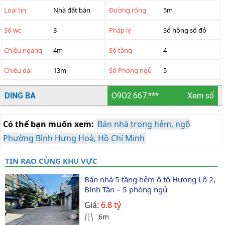
Loại tin
Nhà đất bán
Đường rộng
5m
Số wc
3
Pháp lý
Sổ hồng sổ đỏ
Chiều ngang
4m
Số tầng
4
Chiều dài
13m
Số Phòng ngủ
5
DING BA
O9O2.667.***
Xem số
Có thể bạn muốn xem:
Bán nhà trong hẻm, ngõ
Phường Bình Hưng Hoà, Hồ Chí Minh
TIN RAO CÙNG KHU VỰC
Bán nhà 5 tầng hẻm ô tô Hương Lộ 2, 
Bình Tân – 5 phòng ngủ
Giá:
6.8 tỷ
6m