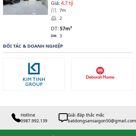
Giá:
4.7 tỷ
7m
2
DT:
57m²
3
ĐỐI TÁC & DOANH NGHIỆP
Hotline
Giải đáp thắc mắc
0987.992.139
batdongsansaigon50@gmail.com