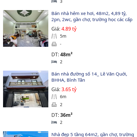
3
Bán nhà hẻm xe hơi, 48m2, 4,89 tỷ, 
2pn, 2wc, gần chợ, trường học các cấp
Giá:
4.89 tỷ
5m
-
DT:
48m²
2
Bán nhà đường số 14_ Lê Văn Quới, 
BHHA, Bình Tân
Giá:
3.65 tỷ
6m
2
DT:
36m²
2
Nhà đẹp 5 tầng 64m2, gần chợ, trường 