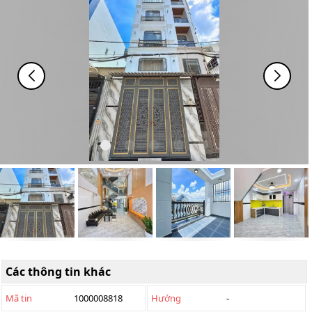
Các thông tin khác
Mã tin
1000008818
Hướng
-