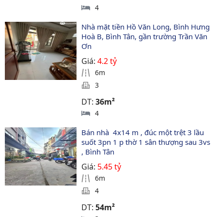
4
Nhà mặt tiền Hồ Văn Long, Bình Hưng 
Hoà B, Bình Tân, gần trường Trần Văn 
Ơn
Giá:
4.2 tỷ
6m
3
DT:
36m²
4
Bán nhà  4x14 m , đúc một trệt 3 lầu 
suốt 3pn 1 p thờ 1 sân thượng sau 3vs 
, Bình Tân
Giá:
5.45 tỷ
6m
4
DT:
54m²