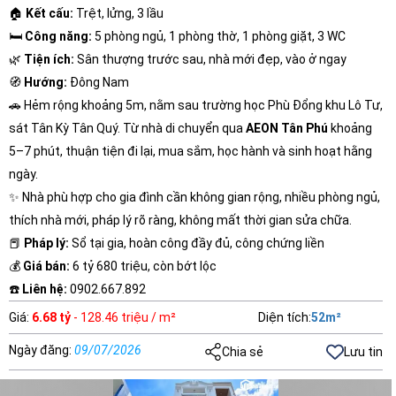
🏠
Kết cấu:
Trệt, lửng, 3 lầu
🛏️
Công năng:
5 phòng ngủ, 1 phòng thờ, 1 phòng giặt, 3 WC
🌿
Tiện ích:
Sân thượng trước sau, nhà mới đẹp, vào ở ngay
🧭
Hướng:
Đông Nam
🚗 Hẻm rộng khoảng 5m, nằm sau trường học Phù Đổng khu Lô Tư,
sát Tân Kỳ Tân Quý. Từ nhà di chuyển qua
AEON Tân Phú
khoảng
5–7 phút, thuận tiện đi lại, mua sắm, học hành và sinh hoạt hằng
ngày.
✨ Nhà phù hợp cho gia đình cần không gian rộng, nhiều phòng ngủ,
thích nhà mới, pháp lý rõ ràng, không mất thời gian sửa chữa.
📕
Pháp lý:
Sổ tại gia, hoàn công đầy đủ, công chứng liền
💰
Giá bán:
6 tỷ 680 triệu, còn bớt lộc
☎️
Liên hệ:
0902.667.892
Giá
:
6.68 tỷ
- 128.46 triệu / m²
Diện tích
:
52
m²
Ngày đăng
:
09/07/2026
Chia sẻ
Lưu tin